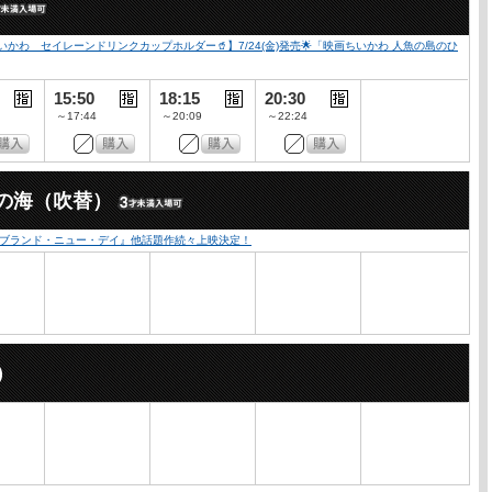
かわ セイレーンドリンクカップホルダー🥤】7/24(金)発売🌟「映画ちいかわ 人魚の島のひ
15:50
18:15
20:30
～17:44
～20:09
～22:24
の海（吹替）
：ブランド・ニュー・デイ』他話題作続々上映決定！
）