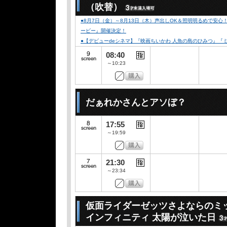
（吹替）
●8月7日（金）～8月13日（木）声出しOK＆照明明るめで安
ービー』開催決定！
●【デビューdeシネマ】『映画ちいかわ 人魚の島のひみつ』
08:40
～10:23
だぁれかさんとアソぼ？
17:55
～19:59
21:30
～23:34
仮面ライダーゼッツさよならのミ
インフィニティ 太陽が泣いた日