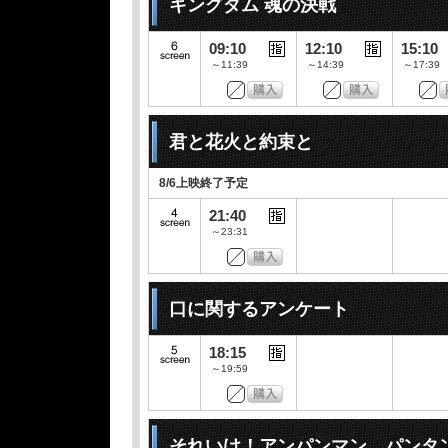
キングダム 魂の決戦
09:10
12:10
15:10
～11:39
～14:39
～17:39
君と花火と約束と
8/6上映終了予定
21:40
～23:31
口に関するアンケート
18:15
～19:59
それいけ！アンパンマン パンタ