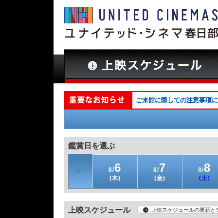
ご来館に際しての注意事項につ
鑑賞日を選ぶ
6
7
8
8/
8/
8/
(木)
(金)
(土)
上映スケジュール
上映スケジュールの更新と