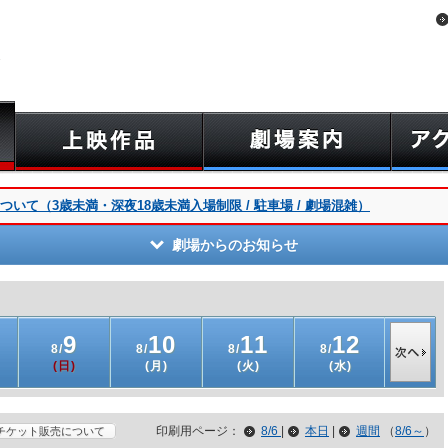
いて（3歳未満・深夜18歳未満入場制限 / 駐車場 / 劇場混雑）
劇場からのお知らせ
9
10
11
12
1
8/
8/
8/
8/
8/
(日)
(月)
(火)
(水)
(木)
印刷用ページ：
8/6
|
本日
|
週間
（
8/6～
）
チケット販売について