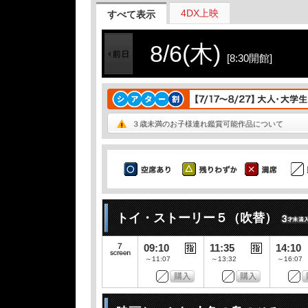
4DX上映
すべて表示
8/6(木)
[8:30開館]
３歳未満のお子様連れ鑑賞可能作品について
トイ・ストーリー５（吹替）
09:10
11:35
14:10
～11:07
～13:32
～16:07