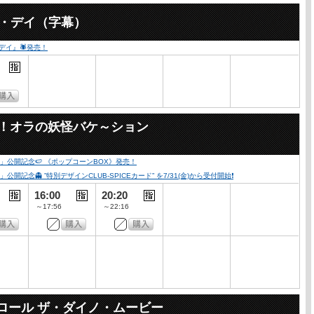
ー・デイ（字幕）
・デイ』🕷発売！
々！オラの妖怪バケ～ション
公開記念🍉 《ポップコーンBOX》発売！
👻 ”特別デザインCLUB-SPICEカード” を7/31(金)から受付開始❗️
16:00
20:20
～17:56
～22:16
ロール ザ・ダイノ・ムービー