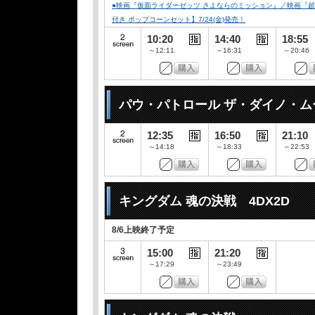
●映画『仮面ライダーゼッツ さよならのミッション』／映画『
付き ポップコーンセット】7/24(金)発売！
10:20
14:40
18:55
～12:11
～16:31
～20:46
パウ・パトロール ザ・ダイノ・ム
12:35
16:50
21:10
～14:18
～18:33
～22:53
キングダム 魂の決戦 4DX2D
8/6上映終了予定
15:00
21:20
～17:29
～23:49