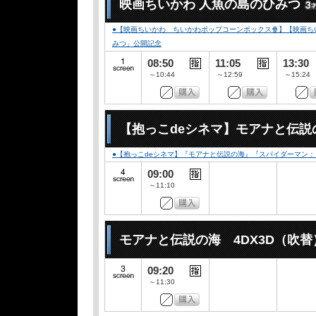
映画ちいかわ 人魚の島のひみつ
●【映画ちいかわ ちいかわポップコーンボックス🍿】【映画ちい
みつ」公開記念
08:50
11:05
13:30
～10:44
～12:59
～15:24
【抱っこdeシネマ】モアナと伝説
●【抱っこdeシネマ】『モアナと伝説の海』『スパイダーマン
09:00
～11:10
モアナと伝説の海 4DX3D（吹替
09:20
～11:30