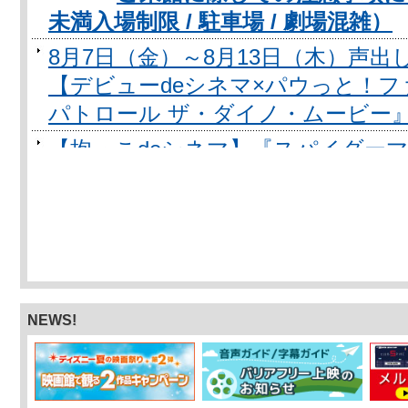
未満入場制限 / 駐車場 / 劇場混雑）
8月7日（金）～8月13日（木）声出
【デビューdeシネマ×パウっと！
パトロール ザ・ダイノ・ムービー
【抱っこdeシネマ】『スパイダー
イ』『ブルーロック』他話題作続々
「ミニオンズ＆モンスターズ 」公開
CLUB-SPICEカード” を8/7(金)から
【デビューdeシネマ】『映画ちいか
ニオンズ＆モンスターズ』他夏の話
NEWS!
「映画クレヨンしんちゃん 奇々怪
ン」公開記念👻 ”特別デザインCLUB-S
ら受付開始❗️