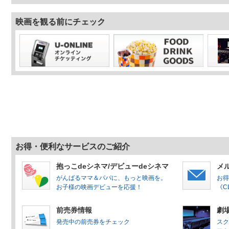
はじめてでも安心！家族で楽しめる
映画を観る前にチェック
マン パンタンと約束の星』で映画
入場者プレゼントの配布に関するお
売店情報 NEWS
ブランケットのご案内
子ども会deシネマプランのご案内
【クレジットカードご利用時の本人
2.0」導入のお知らせ】
お得・便利なサービスのご紹介
映画館貸切【プロポーズプラン】の
抱っこdeシネマ/デビューdeシネマ
メ
がんばるママ＆パパに、もっと映画を。
お得
お子様の映画デビューを応援！
《C
前売券情報
劇
発売中の前売券をチェック
スク