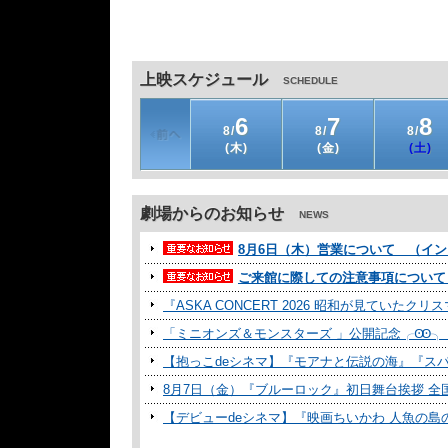
上映スケジュール
SCHEDULE
6
7
8
8/
8/
8/
(木)
(金)
(土)
劇場からのお知らせ
NEWS
8月6日（木）営業について （イ
ご来館に際しての注意事項について（3
『ASKA CONCERT 2026 昭和が見ていたク
「ミニオンズ＆モンスターズ 」公開記念╭Ꙭ╮ ”特別デ
【抱っこdeシネマ】『モアナと伝説の海』『ス
8月7日（金）『ブルーロック』初日舞台挨拶 全
【デビューdeシネマ】『映画ちいかわ 人魚の
はじめてでも安心！家族で楽しめる！映画『そ