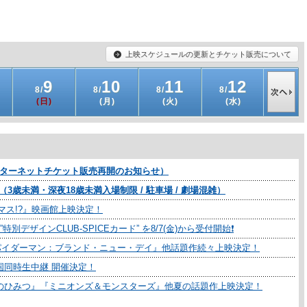
上映スケジュールの更新とチケット販売について
9
10
11
12
1
8/
8/
8/
8/
8/
(日)
(月)
(火)
(水)
(木)
ンターネットチケット販売再開のお知らせ）
歳未満・深夜18歳未満入場制限 / 駐車場 / 劇場混雑）
リスマス!?』映画館上映決定！
ザインCLUB-SPICEカード” を8/7(金)から受付開始❗️
パイダーマン：ブランド・ニュー・デイ』他話題作続々上映決定！
国同時生中継 開催決定！
島のひみつ』『ミニオンズ＆モンスターズ』他夏の話題作上映決定！
れいけ！アンパンマン パンタンと約束の星』で映画館デビュー！