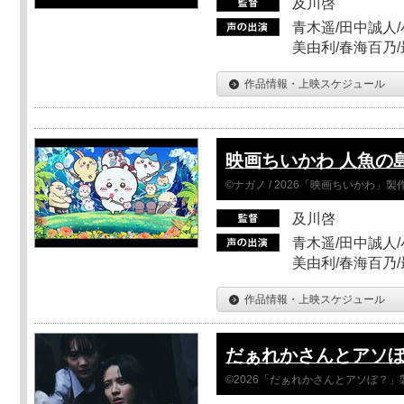
及川啓
青木遥/田中誠人/
美由利/春海百乃
作品情報・上映スケジュール
映画ちいかわ 人魚の
©ナガノ / 2026「映画ちいかわ」
及川啓
青木遥/田中誠人/
美由利/春海百乃
作品情報・上映スケジュール
だぁれかさんとアソ
©2026「だぁれかさんとアソぼ？」