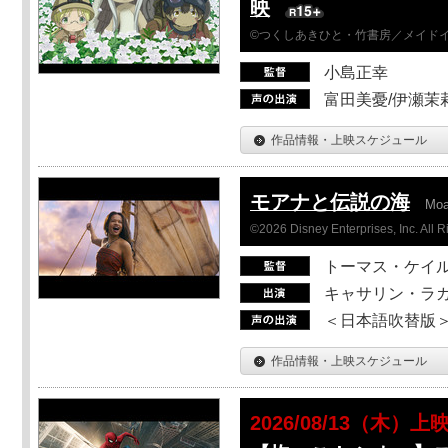
映
©つくしあきひと・竹書房／メイド
小島正幸
富田美憂/伊瀬茉
作品情報・上映スケジュール
モアナと伝説の海
Mo
©2026 Disney Enterprises, Inc. All 
トーマス・ケイ
キャサリン・ラガ
＜日本語吹替版＞T
作品情報・上映スケジュール
2026/08/13（木）上