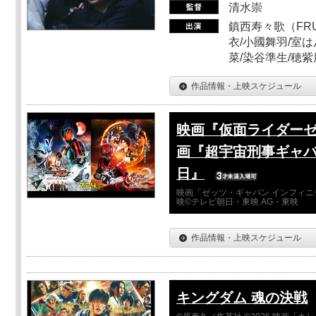
清水崇
鎮西寿々歌（FRUI
衣/小國舞羽/室
菜/染谷準生/穂紫
作品情報・上映スケジュール
映画『仮面ライダーゼ
画『超宇宙刑事ギャバ
日』
映画「ゼッツ・ギャバン インフィニ
映©テレビ朝日・東映 AG・東映
作品情報・上映スケジュール
キングダム 魂の決戦