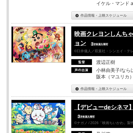
イケル・マンド a
作品情報・上映スケジュール
映画クレヨンしんちゃ
ョン
©臼井儀人／双葉社・シンエイ・テレビ
渡辺正樹
小林由美子/なら
阪本（マユリカ）
作品情報・上映スケジュール
【デビューdeシネマ
©ナガノ / 2026「映画ちいかわ」