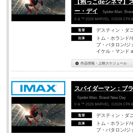
【抱っこdeシネマ】
ー・デイ
Spider-Man: Bra
© & ™ 2026 MARVEL. ©2026 CPII &
デスティン・ダ
トム・ホランド/
ブ・バタロン/ジ
イケル・マンド a
作品情報・上映スケジュール
スパイダーマン：ブ
Spider-Man: Brand New Day
© & ™ 2026 MARVEL. ©2026 CPII &
デスティン・ダ
トム・ホランド/
ブ・バタロン/ジ