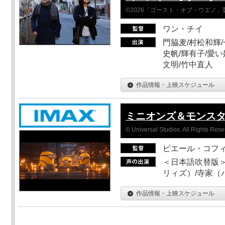
©2026「ゴースト・オブ・ウエノ」
ワン・チイ
門脇麦/村松和輝/
史帆/輝有子/愛い
文明/竹中直人
作品情報・上映スケジュール
ミニオンズ＆モンス
© Universal Studios. All Rights Rese
ピエール・コフ
＜日本語吹替版＞
リィズ）/寺家（バ
作品情報・上映スケジュール