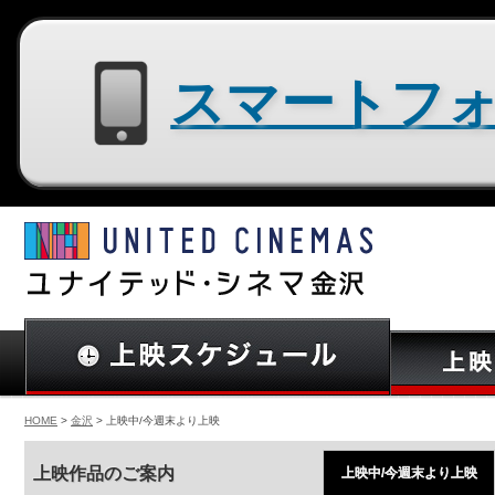
スマートフォン用サイトはコチラ
HOME
>
金沢
> 上映中/今週末より上映
上映作品のご案内
上映中/今週末より上映