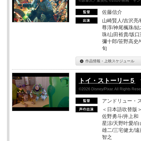
©原泰久／集英社 ©2026 映画「
佐藤信介
山崎賢人/吉沢亮/
尊淳/神尾楓珠/結
珠/山田裕貴/坂口
彌十郎/笹野高史/
旬
作品情報・上映スケジュール
トイ・ストーリー５
©2026 Disney/Pixar. All Rights Rese
アンドリュー・
＜日本語吹替版＞
佐野勇斗/井上和
星涼/天野叶愛/白
雄二/三宅健太/遠
智之