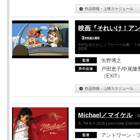
作品情報・上映スケジュール
映画『それいけ！ア
©やなせたかし／フレーベル館・ＴＭ
2026
矢野博之
戸田恵子/中尾隆聖
（EXIT）
作品情報・上映スケジュール
Michael／マイケル
M
®, TM & © 2026 Lions Gate Entertain
アントワーン・