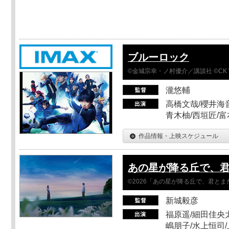
ブルーロック
©金城宗幸・ノ村優介／講談社 ©CK 
瀧悠輔
高橋文哉/櫻井海音
青木柚/西垣匠/富
作品情報・上映スケジュール
あの星が降る丘で、
©2026「あの星が降る丘で、君と
新城毅彦
福原遥/細田佳央太
嶋朋子/水上恒司