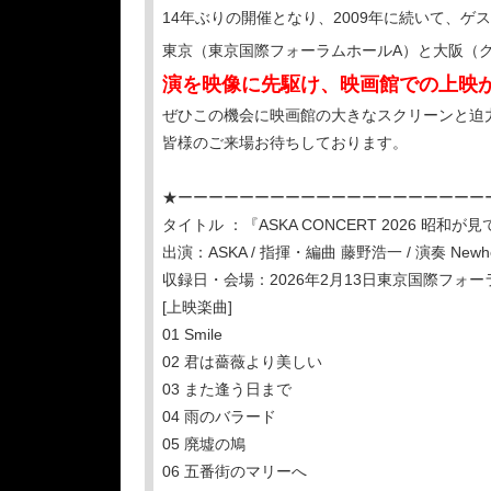
14年ぶりの開催となり、2009年に続いて、
東京（東京国際フォーラムホールA）と大阪（
演を映像に先駆け、映画館での上映
ぜひこの機会に映画館の大きなスクリーンと迫
皆様のご来場お待ちしております。
★ーーーーーーーーーーーーーーーーーーーー
タイトル ：『ASKA CONCERT 2026 昭和
出演：ASKA / 指揮・編曲 藤野浩一 / 演奏 Newher
収録日・会場：2026年2月13日東京国際フォー
[上映楽曲]
01 Smile
02 君は薔薇より美しい
03 また逢う⽇まで
04 ⾬のバラード
05 廃墟の鳩
06 五番街のマリーへ