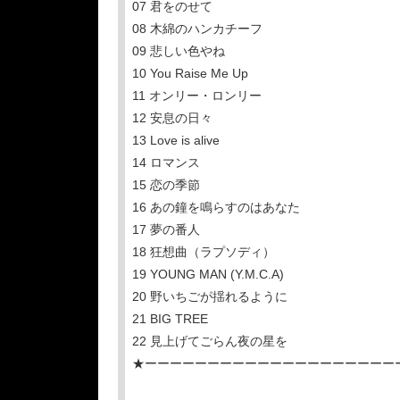
07 君をのせて
08 木綿のハンカチーフ
09 悲しい⾊やね
10 You Raise Me Up
11 オンリー・ロンリー
12 安息の⽇々
13 Love is alive
14 ロマンス
15 恋の季節
16 あの鐘を鳴らすのはあなた
17 夢の番⼈
18 狂想曲（ラプソディ）
19 YOUNG MAN (Y.M.C.A)
20 野いちごが揺れるように
21 BIG TREE
22 ⾒上げてごらん夜の星を
★ーーーーーーーーーーーーーーーーーーーー