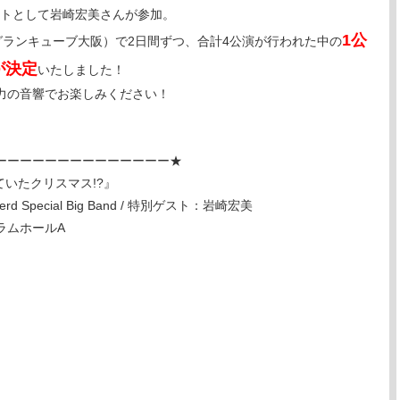
ゲストとして岩崎宏美さんが参加。
1公
グランキューブ大阪）で2日間ずつ、合計4公演が行われた中の
が決定
いたしました！
力の音響でお楽しみください！
ーーーーーーーーーーーーーー★
が見ていたクリスマス!?』
d Special Big Band / 特別ゲスト：岩崎宏美
ラムホールA