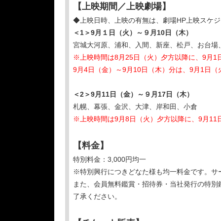
【上映期間／上映劇場】
◆上映日時、上映の有無は、劇場HP上映スケ
＜1＞9月１日（火）～９月10日（木）
宮城大河原、浦和、入間、新座、松戸、お台場
※上映時間は8月25日（火）夕方以降に、9月
9月4日（金）～9月10日（木）分は、9月1日
＜2＞9月11日（金）～９月17日（木）
札幌、幕張、金沢、大津、岸和田、小倉
※上映時間は9月8日（火）夕方以降に、9月11
【料金】
特別料金：3,000円均一
※特別興行につきどなた様も均一料金です。サ
また、会員無料鑑賞・招待券・当社発行の特別
了承ください。