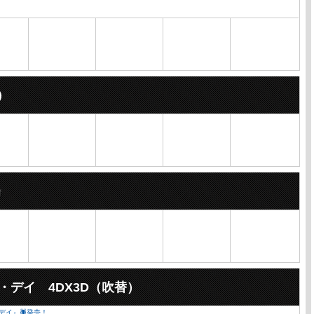
）
・デイ 4DX3D（吹替）
・デイ』🕷発売！