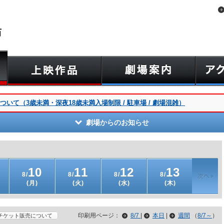
いて（3歳未満・深夜18歳未満入場制限 / 駐車場 / 劇場混雑）
劇場からのお知らせ
10
11
12
13
8/
8/
8/
8/
(月)
(火)
(水)
(木)
印刷用ページ：
8/7
|
本日
|
週間
（
8/7～
）
チケット販売について