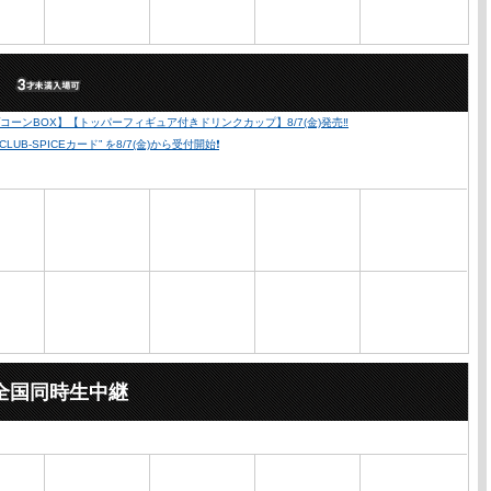
）
ーンBOX】【トッパーフィギュア付きドリンクカップ】8/7(金)発売‼️
SPICEカード” を8/7(金)から受付開始❗️
全国同時生中継