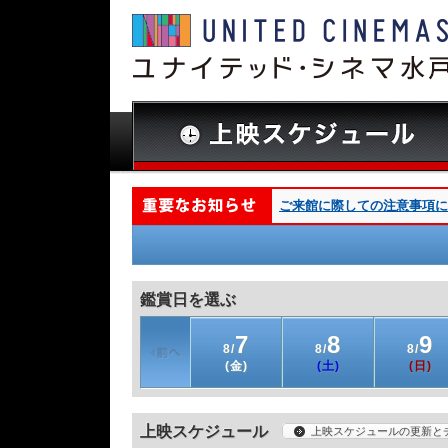
ご来館に際しての注意事項につ
鑑賞日を選ぶ
7
8
9
8/
8/
8/
(金)
(土)
(日)
上映スケジュール
上映スケジュールの更新と