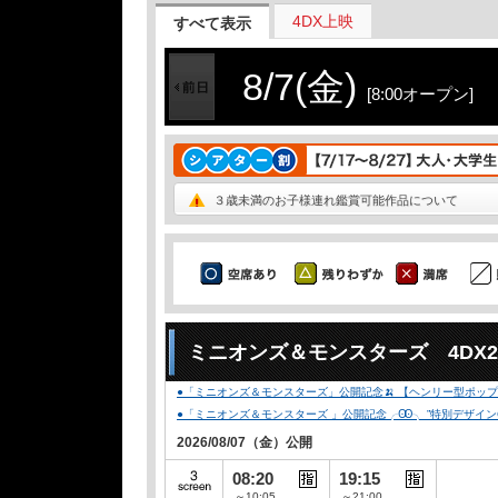
4DX上映
すべて表示
8/7(金)
[8:00オープン]
３歳未満のお子様連れ鑑賞可能作品について
ミニオンズ＆モンスターズ 4DX
●「ミニオンズ＆モンスターズ」公開記念🍌 【ヘンリー型ポップコ
●「ミニオンズ＆モンスターズ 」公開記念╭Ꙭ╮ ”特別デザインCLUB-
2026/08/07（金）公開
08:20
19:15
～10:05
～21:00