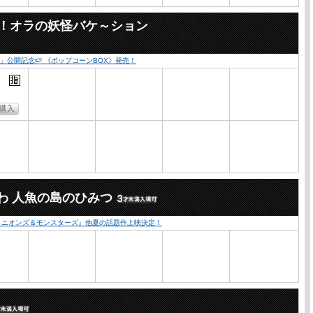
々！オラの妖怪バケ～ション
公開記念🍉 《ポップコーンBOX》発売！
わ 人魚の島のひみつ
『ミニオンズ＆モンスターズ』他夏の話題作上映決定！