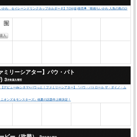
かわ セイレーンドリンクカップホルダー🥤】7/24(金)発売🌟「映画ちいかわ 人魚の島のひ
ファミリーシアター】パウ・パト
)
心！【デビューdeシネマ×パウっと！ファミリーシアター】『パウ・パトロール ザ・ダイノ・ム
『ミニオンズ＆モンスターズ』他夏の話題作上映決定！
ービー（吹替）