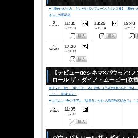
●【映画ちいかわ ちいかわポップコーンボックス🍿】【映画ちい
みつ」公開記念
11:05
13:25
19:40
～12:59
～15:19
～21:34
17:20
～19:14
【デビューdeシネマ×パウっと!
ロール ザ・ダイノ・ムービー(吹替
●8月7日（金）～8月13日（木）声出しOK＆照明明るめで安
ービー』開催決定！
●【デビューdeシネマ】『映画ちいかわ 人魚の島のひみつ』
11:05
～12:48
パウ・パトロール ザ・ダイノ・ム