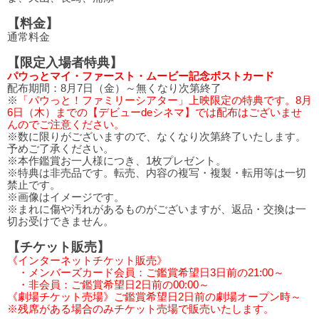
【料金】
通常料金
【限定入場者特典】
パウっとマイ・ファースト・ムービー記念ポストカード
配布期間：8月7日（金）～無くなり次第終了
※
「パウっと！ファミリーシアター」上映限定の特典です。8月
6日（木）までの【デビューdeシネマ】では配布はございませ
んのでご注意ください。
※数に限りがございますので、なくなり次第終了いたします。
予めご了承ください。
※本作鑑賞お一人様につき、1枚プレゼント。
※特典は非売品です。転売、内容の複写・複製・転用等は一切
禁止です。
※画像はイメージです。
※まれに傷や汚れがあるものがございますが、返品・交換は一
切お受けできません。
【チケット販売】
《インターネットチケット販売》
・メンバーズカード会員：ご鑑賞希望日3日前の21:00～
・非会員：ご鑑賞希望日2日前の00:00～
《劇場チケット売場》ご鑑賞希望日2日前の劇場オープン時～
※残席がある場合のみチケット売場で販売いたします。