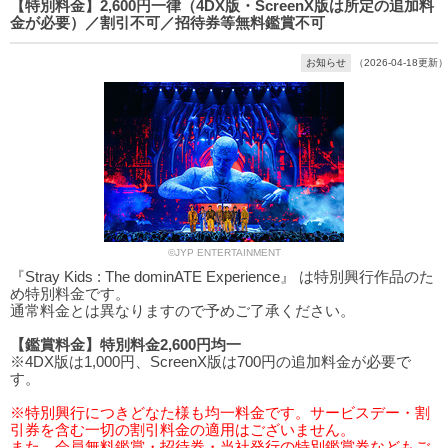
【特別料金】2,600円一律（4DX版・ScreenX版は所定の追加料
金が必要）／割引不可／招待券等無料鑑賞不可
お知らせ
（2026-04-18更新）
©JYP ENTERTAINMENT
『Stray Kids : The dominATE Experience』 は特別興行作品のた
め特別料金です。
通常料金とは異なりますので予めご了承ください。
【鑑賞料金】特別料金2,600円均一
※4DX版は1,000円、ScreenX版は700円の追加料金が必要で
す。
※特別興行につきどなた様も均一料金です。サービスデー・割
引券を含む一切の割引料金の適用はございません。
また、会員無料鑑賞・招待券・当社発行の特別鑑賞券などもご