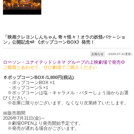
「映画クレヨンしんちゃん 奇々怪々！オラの妖怪バケ～ショ
ン」公開記念🍉 《ポップコーンBOX》発売！
お知らせ
（2026-07-31更新）
ローソン・ユナイテッドシネマ グループの上映劇場で発売🌻
ご鑑賞とあわせて、ぜひ劇場でご購入ください
🥤ポップコーンBOX /1,800円(税込)
・ポップコーンBOX ×1
・ポップコーンS ×1
※ポップコーンは塩・キャラメル・バターしょう油からお選
びください。
※在庫に限りがございます。なくなり次第終了いたします。
📅販売期間
2026年7月31日(金)～
※劇場OPENより発売開始予定です。
※発売が遅れる場合がございます。