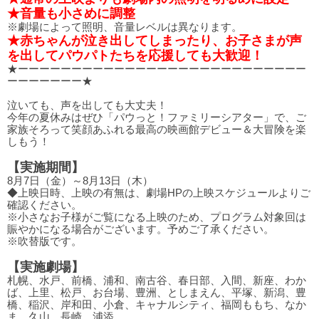
★音量も小さめに調整
※劇場によって照明、音量レベルは異なります。
★赤ちゃんが泣き出してしまったり、お子さまが声
を出してパウパトたちを応援しても大歓迎！
★ーーーーーーーーーーーーーーーーーーーーーーーーーーー
ーーーーーーー★
泣いても、声を出しても大丈夫！
今年の夏休みはぜひ「パウっと！ファミリーシアター」で、ご
家族そろって笑顔あふれる最高の映画館デビュー＆大冒険を楽
しもう！
【実施期間】
8月7日（金）～8月13日（木）
◆上映日時、上映の有無は、劇場HPの上映スケジュールよりご
確認ください。
※小さなお子様がご覧になる上映のため、プログラム対象回は
賑やかになる場合がございます。予めご了承ください。
※吹替版です。
【実施劇場】
札幌、水戸、前橋、浦和、南古谷、春日部、入間、新座、わか
ば、上里、松戸、お台場、豊洲、としまえん、平塚、新潟、豊
橋、稲沢、岸和田、小倉、キャナルシティ、福岡ももち、なか
ま、久山、長崎、浦添