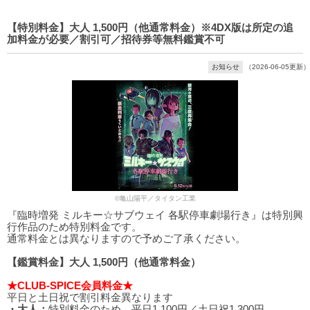
【特別料金】大人 1,500円（他通常料金）※4DX版は所定の追
加料金が必要／割引可／招待券等無料鑑賞不可
お知らせ
（2026-06-05更新）
©亀山陽平／タイタン工業
『臨時増発 ミルキー☆サブウェイ 各駅停車劇場行き』は特別興
行作品のため特別料金です。
通常料金とは異なりますので予めご了承ください。
【鑑賞料金】大人 1,500円（他通常料金）
★CLUB-SPICE会員料金★
平日と土日祝で割引料金異なります
・大人：
特別料金のため、平日1,100円／土日祝1,300円