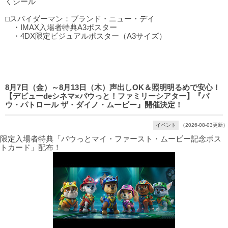
くシール
□スパイダーマン：ブランド・ニュー・デイ
・IMAX入場者特典A3ポスター
・4DX限定ビジュアルポスター（A3サイズ）
8月7日（金）～8月13日（木）声出しOK＆照明明るめで安心！
【デビューdeシネマ×パウっと！ファミリーシアター】『パ
ウ・パトロール ザ・ダイノ・ムービー』開催決定！
イベント
（2026-08-03更新）
限定入場者特典「パウっとマイ・ファースト・ムービー記念ポス
トカード」配布！