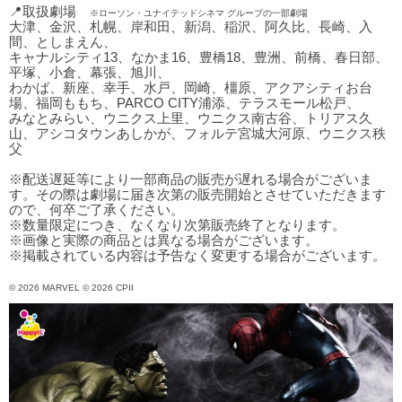
📍取扱劇場
※ローソン・ユナイテッドシネマ グループの一部劇場
大津、金沢、札幌、岸和田、新潟、稲沢、阿久比、長崎、入
間、としまえん、
キャナルシティ13、なかま16、豊橋18、豊洲、前橋、春日部、
平塚、小倉、幕張、旭川、
わかば、新座、幸手、水戸、岡崎、橿原、アクアシティお台
場、福岡ももち、PARCO CITY浦添、テラスモール松戸、
みなとみらい、ウニクス上里、ウニクス南古谷、トリアス久
山、アシコタウンあしかが、フォルテ宮城大河原、ウニクス秩
父
※配送遅延等により一部商品の販売が遅れる場合がございま
す。その際は劇場に届き次第の販売開始とさせていただきます
ので、何卒ご了承ください。
※数量限定につき、なくなり次第販売終了となります。
※画像と実際の商品とは異なる場合がございます。
※掲載されている内容は予告なく変更する場合がございます。
© 2026 MARVEL © 2026 CPII