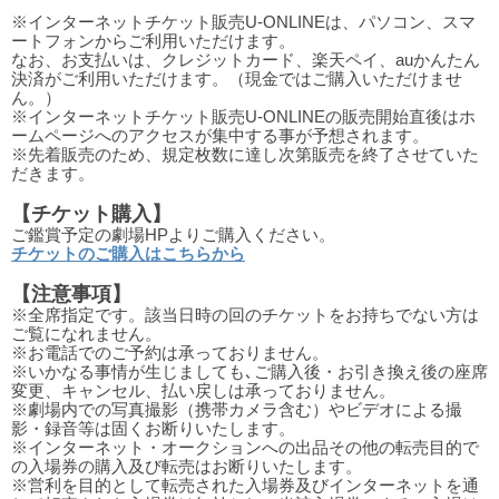
※インターネットチケット販売U-ONLINEは、パソコン、スマ
ートフォンからご利用いただけます。
なお、お支払いは、クレジットカード、楽天ペイ、auかんたん
決済がご利用いただけます。（現金ではご購入いただけませ
ん。）
※インターネットチケット販売U-ONLINEの販売開始直後はホ
ームページへのアクセスが集中する事が予想されます。
※先着販売のため、規定枚数に達し次第販売を終了させていた
だきます。
【チケット購入】
ご鑑賞予定の劇場HPよりご購入ください。
チケットのご購入はこちらから
【注意事項】
※全席指定です。該当日時の回のチケットをお持ちでない方は
ご覧になれません。
※お電話でのご予約は承っておりません。
※いかなる事情が生じましても､ご購入後・お引き換え後の座席
変更、キャンセル、払い戻しは承っておりません。
※劇場内での写真撮影（携帯カメラ含む）やビデオによる撮
影・録音等は固くお断りいたします。
※インターネット・オークションへの出品その他の転売目的で
の入場券の購入及び転売はお断りいたします。
※営利を目的として転売された入場券及びインターネットを通