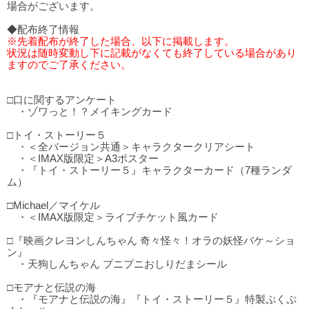
場合がございます。
◆配布終了情報
※先着配布が終了した場合、以下に掲載します。
状況は随時変動し下に記載がなくても終了している場合があり
ますのでご了承ください。
□口に関するアンケート
・ゾワっと！？メイキングカード
□トイ・ストーリー５
・＜全バージョン共通＞キャラクタークリアシート
・＜IMAX版限定＞A3ポスター
・『トイ・ストーリー５』キャラクターカード（7種ランダ
ム）
□Michael／マイケル
・＜IMAX版限定＞ライブチケット風カード
□『映画クレヨンしんちゃん 奇々怪々！オラの妖怪バケ～ショ
ン』
・天狗しんちゃん プニプニおしりだまシール
□モアナと伝説の海
・『モアナと伝説の海』『トイ・ストーリー５』特製ぷくぷ