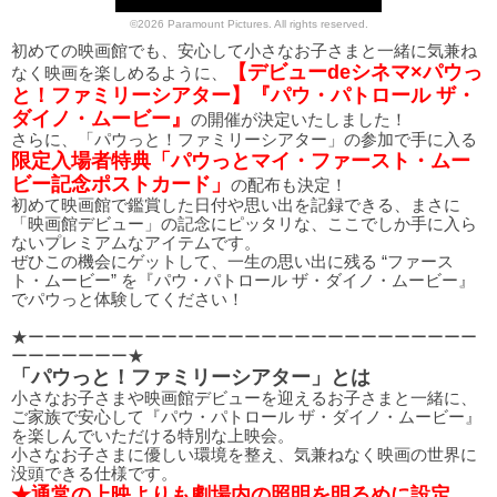
©2026 Paramount Pictures. All rights reserved.
初めての映画館でも、安心して小さなお子さまと一緒に気兼ね
【デビューdeシネマ×パウっ
なく映画を楽しめるように、
と！ファミリーシアター】『パウ・パトロール ザ・
ダイノ・ムービー』
の開催が決定いたしました！
さらに、「パウっと！ファミリーシアター」の参加で手に入る
限定入場者特典「パウっとマイ・ファースト・ムー
ビー記念ポストカード」
の配布も決定！
初めて映画館で鑑賞した日付や思い出を記録できる、まさに
「映画館デビュー」の記念にピッタリな、ここでしか手に入ら
ないプレミアムなアイテムです。
ぜひこの機会にゲットして、一生の思い出に残る “ファース
ト・ムービー” を『パウ・パトロール ザ・ダイノ・ムービー』
でパウっと体験してください！
★ーーーーーーーーーーーーーーーーーーーーーーーーーーー
ーーーーーーー★
「パウっと！ファミリーシアター」とは
小さなお子さまや映画館デビューを迎えるお子さまと一緒に、
ご家族で安心して『パウ・パトロール ザ・ダイノ・ムービー』
を楽しんでいただける特別な上映会。
小さなお子さまに優しい環境を整え、気兼ねなく映画の世界に
没頭できる仕様です。
★通常の上映よりも劇場内の照明を明るめに設定