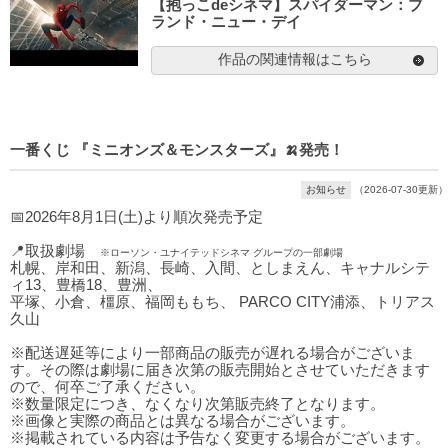
【抱っこdeシネマ】スパイダーマン：ブ
ランド・ニュー・デイ
作品の関連情報はこちら
一番くじ 『ミニオンズ＆モンスターズ』🍌発売！
お知らせ
（2026-07-30更新）
📅2026年8月1日(土)より順次発売予定
📍取扱劇場
※ローソン・ユナイテッドシネマ グループの一部劇場
札幌、岸和田、新潟、長崎、入間、としまえん、キャナルシテ
ィ13、豊橋18、豊洲、
平塚、小倉、橿原、福岡ももち、 PARCO CITY浦添、トリアス
久山
※配送遅延等により一部商品の販売が遅れる場合がございま
す。その際は劇場に届き次第の販売開始とさせていただきます
ので、何卒ご了承ください。
※数量限定につき、なくなり次第販売終了となります。
※画像と実際の商品とは異なる場合がございます。
※掲載されている内容は予告なく変更する場合がございます。