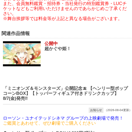
また、会員無料鑑賞・招待券・当社発行の特別鑑賞券・LUCチ
ケットなどもご利用いただけませんのであらかじめご了承くだ
さい。
※舞台挨拶等では料金等が上記と異なる場合がございます。
関連作品情報
公開中
超かぐや姫！
「ミニオンズ＆モンスターズ」公開記念🍌 【ヘンリー型ポップ
コーンBOX】【トッパーフィギュア付きドリンクカップ】
8/7(金)発売‼️
お知らせ
（2026-08-04更新）
ローソン・ユナイテッドシネマ グループの上映劇場で発売！
ご鑑賞とあわせて、ぜひ劇場でご購入ください