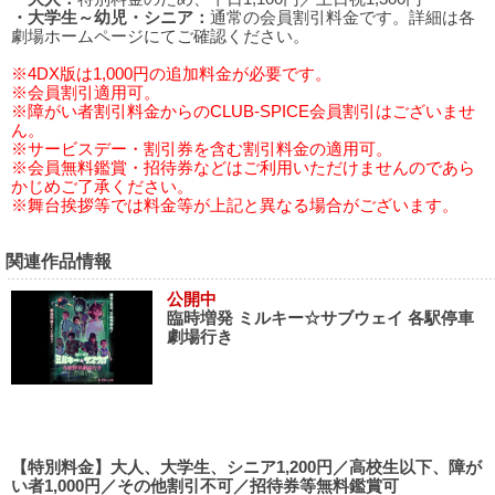
・大学生～幼児・シニア：
通常の会員割引料金です。詳細は各
劇場ホームページにてご確認ください。
※4DX版は1,000円の追加料金が必要です。
※会員割引適用可。
※障がい者割引料金からのCLUB-SPICE会員割引はございませ
ん。
※サービスデー・割引券を含む割引料金の適用可。
※会員無料鑑賞・招待券などはご利用いただけませんのであら
かじめご了承ください。
※舞台挨拶等では料金等が上記と異なる場合がございます。
関連作品情報
公開中
臨時増発 ミルキー☆サブウェイ 各駅停車
劇場行き
【特別料金】大人、大学生、シニア1,200円／高校生以下、障が
い者1,000円／その他割引不可／招待券等無料鑑賞可