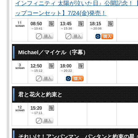
インフィニティ 太陽が泣いた日』公開記念！
ップコーンセット】7/24(金)発売！
08:50
13:45
18:15
～10:41
～15:36
～20:06
Michael／マイケル（字幕）
12:50
18:00
～15:12
～20:22
君と花火と約束と
15:20
～17:11
それいけ！アンパンマン パンタンと約束の星