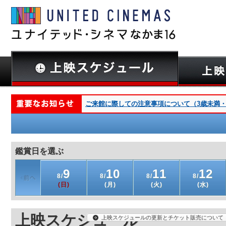
ご来館に際しての注意事項について（3歳未満・深夜
鑑賞日を選ぶ
9
10
11
12
8/
8/
8/
8/
(日)
(月)
(火)
(水)
上映スケジュール
上映スケジュールの更新とチケット販売について