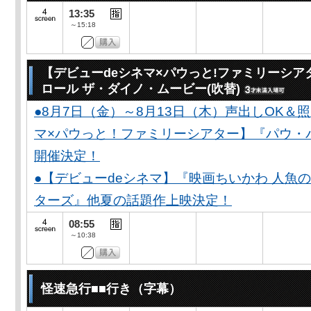
13:35
～15:18
【デビューdeシネマ×パウっと!ファミリーシア
ロール ザ・ダイノ・ムービー(吹替)
●8月7日（金）～8月13日（木）声出しOK＆
マ×パウっと！ファミリーシアター】『パウ・
開催決定！
●【デビューdeシネマ】『映画ちいかわ 人魚
ターズ』他夏の話題作上映決定！
08:55
～10:38
怪速急行■■行き（字幕）