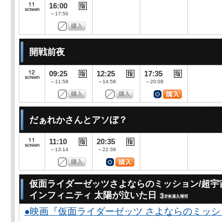
16:00
～17:50
開戦前夜
09:25
12:25
17:35
～11:58
～14:58
～20:08
だぁれかさんとアソぼ？
11:10
20:35
～13:14
～22:39
仮面ライダーゼッツさよならのミッション/超宇
インフィニティ 太陽が泣いた日
●映画『仮面ライダーゼッツ さよならのミッ