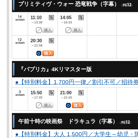
プリミティヴ・ウォー 恐竜戦争（字幕）
11:10
14:05
～13:38
～16:33
20:30
～22:58
『パプリカ』4Kリマスター版
●【特別料金】1,700円一律／割引不可／招待
15:50
21:00
～17:35
～22:45
午前十時の映画祭 ドラキュラ（字幕）
●【特別料金】大人 1,500円／大学生～幼児・障が