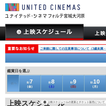
ご来館に際しての注意事項について（3歳未満・深夜
鑑賞日を選ぶ
7
8
9
10
8/
8/
8/
8/
(金)
(土)
(日)
(月)
上映スケジュール
上映スケジュールの更新とチケット販売について