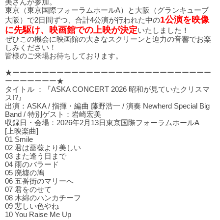
美さんが参加。
東京（東京国際フォーラムホールA）と大阪（グランキューブ
1公演を映像
大阪）で2日間ずつ、合計4公演が行われた中の
に先駆け、映画館での上映が決定
いたしました！
ぜひこの機会に映画館の大きなスクリーンと迫力の音響でお楽
しみください！
皆様のご来場お待ちしております。
★ーーーーーーーーーーーーーーーーーーーーーーーーーーー
ーーーーーーー★
タイトル ：『ASKA CONCERT 2026 昭和が見ていたクリスマ
ス!?』
出演：ASKA / 指揮・編曲 藤野浩一 / 演奏 Newherd Special Big
Band / 特別ゲスト：岩崎宏美
収録日・会場：2026年2月13日東京国際フォーラムホールA
[上映楽曲]
01 Smile
02 君は薔薇より美しい
03 また逢う⽇まで
04 ⾬のバラード
05 廃墟の鳩
06 五番街のマリーへ
07 君をのせて
08 木綿のハンカチーフ
09 悲しい⾊やね
10 You Raise Me Up