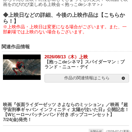
画をのびのび楽しめる上映会＜抱っこdeシネマ＞♪
◆上映日などの詳細、今後の上映作品は
【こちらか
ら！】
※上映作品・上映日は変更になる場合がございます。また、一
部劇場では上映のない場合もございます。
関連作品情報
2026/08/13（木）上映
【抱っこdeシネマ】スパイダーマン：ブ
ランド・ニュー・デイ
作品の関連情報はこちら
映画『仮面ライダーゼッツ さよならのミッション』／映画『超
宇宙刑事ギャバン インフィニティ 太陽が泣いた日』公開記念！
【Wヒーローパッチンバンド付き ポップコーンセット】
7/24(金)発売！
お知らせ
（2026-07-21更新）