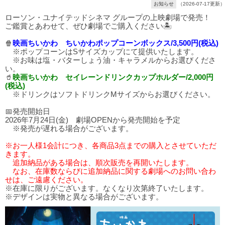
お知らせ
（2026-07-17更新）
ローソン・ユナイテッドシネマ グループの上映劇場で発売！
ご鑑賞とあわせて、ぜひ劇場でご購入ください🏝️
🍿
映画ちいかわ ちいかわポップコーンボックス/3,500円(税込)
※ポップコーンはSサイズカップにて提供いたします。
※お味は塩・バターしょう油・キャラメルからお選びくださ
い。
🥤
映画ちいかわ セイレーンドリンクカップホルダー/2,000円
(税込)
※ドリンクはソフトドリンクMサイズからお選びください。
📅発売開始日
2026年7月24日(金) 劇場OPENから発売開始を予定
※発売が遅れる場合がございます。
※お一人様1会計につき、各商品3点までの購入とさせていただ
きます。
追加納品がある場合は、順次販売を再開いたします。
なお、在庫数ならびに追加納品に関する劇場へのお問い合わ
せは、ご遠慮ください。
※在庫に限りがございます。なくなり次第終了いたします。
※デザインは実物と異なる場合がございます。