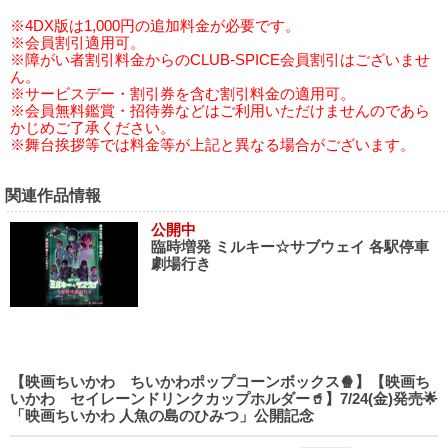
※4DX版は1,000円の追加料金が必要です。
※会員割引適用可。
※障がい者割引料金からのCLUB-SPICE会員割引はございませ
ん。
※サービスデー・割引券を含む割引料金の適用可。
※会員無料鑑賞・招待券などはご利用いただけませんのであら
かじめご了承ください。
※舞台挨拶等では料金等が上記と異なる場合がございます。
関連作品情報
公開中
臨時増発 ミルキー☆サブウェイ 各駅停車
劇場行き
【映画ちいかわ ちいかわポップコーンボックス🍿】【映画ち
いかわ セイレーンドリンクカップホルダー🥤】7/24(金)発売🌟
「映画ちいかわ 人魚の島のひみつ」公開記念