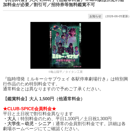
加料金が必要／割引可／招待券等無料鑑賞不可
お知らせ
（2026-06-05更新）
©亀山陽平／タイタン工業
『臨時増発 ミルキー☆サブウェイ 各駅停車劇場行き』は特別興
行作品のため特別料金です。
通常料金とは異なりますので予めご了承ください。
【鑑賞料金】大人 1,500円（他通常料金）
★CLUB-SPICE会員料金★
平日と土日祝で割引料金異なります
・大人：
特別料金のため、平日1,100円／土日祝1,300円
・大学生～幼児・シニア：
通常の会員割引料金です。詳細は各
劇場ホームページにてご確認ください。