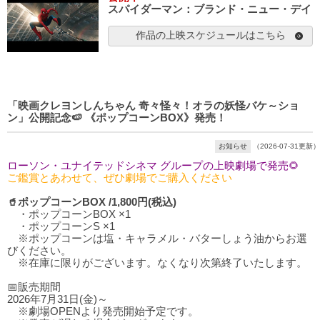
スパイダーマン：ブランド・ニュー・デイ
作品の上映スケジュールはこちら
「映画クレヨンしんちゃん 奇々怪々！オラの妖怪バケ～ショ
ン」公開記念🍉 《ポップコーンBOX》発売！
お知らせ
（2026-07-31更新）
ローソン・ユナイテッドシネマ グループの上映劇場で発売🌻
ご鑑賞とあわせて、ぜひ劇場でご購入ください
🥤ポップコーンBOX /1,800円(税込)
・ポップコーンBOX ×1
・ポップコーンS ×1
※ポップコーンは塩・キャラメル・バターしょう油からお選
びください。
※在庫に限りがございます。なくなり次第終了いたします。
📅販売期間
2026年7月31日(金)～
※劇場OPENより発売開始予定です。