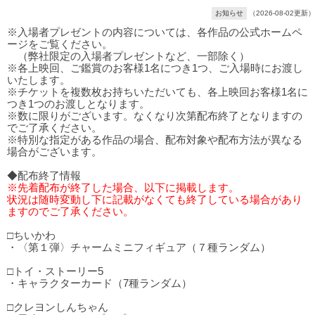
お知らせ
（2026-08-02更新）
※入場者プレゼントの内容については、各作品の公式ホームペ
ージをご覧ください。
（弊社限定の入場者プレゼントなど、一部除く）
※各上映回、ご鑑賞のお客様1名につき1つ、ご入場時にお渡し
いたします。
※チケットを複数枚お持ちいただいても、各上映回お客様1名に
つき1つのお渡しとなります。
※数に限りがございます。なくなり次第配布終了となりますの
でご了承ください。
※特別な指定がある作品の場合、配布対象や配布方法が異なる
場合がございます。
◆配布終了情報
※先着配布が終了した場合、以下に掲載します。
状況は随時変動し下に記載がなくても終了している場合があり
ますのでご了承ください。
□ちいかわ
・〈第１弾〉チャームミニフィギュア（７種ランダム）
□トイ・ストーリー5
・キャラクターカード（7種ランダム）
□クレヨンしんちゃん