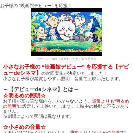
お子様の “映画館デビュー” を応援！
©ナガノ / 2026「映画ちいかわ」製作委員会
小さなお子様の “映画館デビュー” を応援する【デビ
ューdeシネマ】
の次回実施が決定いたしました！
小さなお子様が鑑賞しやすい照明、音量で上映いたします。
～【デビューdeシネマ】とは～
☆明るめの照明☆
お子様が真っ暗な場内をこわがらないよう、
通常よりも“明るめ
の照明”
に設定して上映いたします。上映中の移動に不安があり
ません。
※劇場によって照明は異なります。
☆小さめの音量☆
大きい音にびっくりしないよう、
通常よりも“小さめの音量”
に