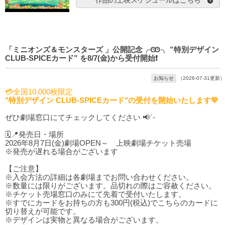
作品の上映スケジュールはこちら
「ミニオンズ＆モンスターズ 」公開記念╭Ꙭ╮ ”特別デザイン
CLUB-SPICEカード” を8/7(金)から受付開始❗️
お知らせ
（2026-07-31更新）
💳全国10,000枚限定
"特別デザイン CLUB-SPICEカード"の受付を開始いたします💛
ぜひ劇場窓口にてチェックしてください 📢´-
🗓️📍発売日・場所
2026年8月7日(金)劇場OPEN～ 上映劇場チケット売場
※発売が遅れる場合がございます
【ご注意】
※入会方法の詳細は各劇場までお問い合わせください。
※数量には限りがございます。品切れの際はご容赦ください。
※チケット売場窓口のみにて先着で受付いたします。
※すでにカードをお持ちの方も300円(税込)でこちらのカードに
切り替えが可能です。
※デザインは実物と異なる場合がございます。