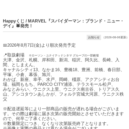
Happyくじ / MARVEL『スパイダーマン：ブランド・ニュー・
デイ』🕷発売！
お知らせ
（2026-08-06更新）
📅2026年8月7日(金)より順次発売予定
📍取扱劇場
※ローソン・ユナイテッドシネマ グループの一部劇場
大津、金沢、札幌、岸和田、新潟、稲沢、阿久比、長崎、入
間、としまえん、
キャナルシティ13、なかま16、豊橋18、豊洲、前橋、春日部、
平塚、小倉、幕張、旭川、
わかば、新座、幸手、水戸、岡崎、橿原、アクアシティお台
場、福岡ももち、PARCO CITY浦添、テラスモール松戸、
みなとみらい、ウニクス上里、ウニクス南古谷、トリアス久
山、アシコタウンあしかが、フォルテ宮城大河原、ウニクス秩
父
※配送遅延等により一部商品の販売が遅れる場合がございま
す。その際は劇場に届き次第の販売開始とさせていただきます
ので、何卒ご了承ください。
※数量限定につき、なくなり次第販売終了となります。
※画像と実際の商品とは異なる場合がございます。