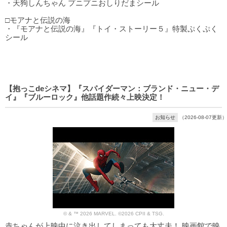
・天狗しんちゃん プニプニおしりだまシール
□モアナと伝説の海
・『モアナと伝説の海』『トイ・ストーリー５』特製ぷくぷく
シール
【抱っこdeシネマ】『スパイダーマン：ブランド・ニュー・デ
イ』『ブルーロック』他話題作続々上映決定！
お知らせ
（2026-08-07更新）
© & ™ 2026 MARVEL. ©2026 CPII & TSG.
赤ちゃんが上映中に泣き出してしまっても大丈夫！ 映画館で映