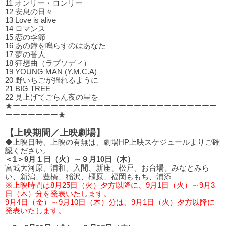
11 オンリー・ロンリー
12 安息の⽇々
13 Love is alive
14 ロマンス
15 恋の季節
16 あの鐘を鳴らすのはあなた
17 夢の番⼈
18 狂想曲（ラプソディ）
19 YOUNG MAN (Y.M.C.A)
20 野いちごが揺れるように
21 BIG TREE
22 ⾒上げてごらん夜の星を
★ーーーーーーーーーーーーーーーーーーーーーーーーーーー
ーーーーーーー★
【上映期間／上映劇場】
◆上映日時、上映の有無は、劇場HP上映スケジュールよりご確
認ください。
＜1＞9月１日（火）～９月10日（木）
宮城大河原、浦和、入間、新座、松戸、お台場、みなとみら
い、新潟、豊橋、稲沢、橿原、福岡ももち、浦添
※上映時間は8月25日（火）夕方以降に、9月1日（火）～9月3
日（木）分を発表いたします。
9月4日（金）～9月10日（木）分は、9月1日（火）夕方以降に
発表いたします。