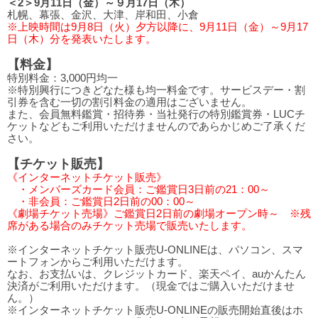
＜2＞9月11日（金）～９月17日（木）
札幌、幕張、金沢、大津、岸和田、小倉
※上映時間は9月8日（火）夕方以降に、9月11日（金）～9月17
日（木）分を発表いたします。
【料金】
特別料金：3,000円均一
※特別興行につきどなた様も均一料金です。サービスデー・割
引券を含む一切の割引料金の適用はございません。
また、会員無料鑑賞・招待券・当社発行の特別鑑賞券・LUCチ
ケットなどもご利用いただけませんのであらかじめご了承くだ
さい。
【チケット販売】
《インターネットチケット販売》
・メンバーズカード会員：ご鑑賞日3日前の21：00～
・非会員：ご鑑賞日2日前の00：00～
《劇場チケット売場》ご鑑賞日2日前の劇場オープン時～ ※残
席がある場合のみチケット売場で販売いたします。
※インターネットチケット販売U-ONLINEは、パソコン、スマ
ートフォンからご利用いただけます。
なお、お支払いは、クレジットカード、楽天ペイ、auかんたん
決済がご利用いただけます。（現金ではご購入いただけませ
ん。）
※インターネットチケット販売U-ONLINEの販売開始直後はホ