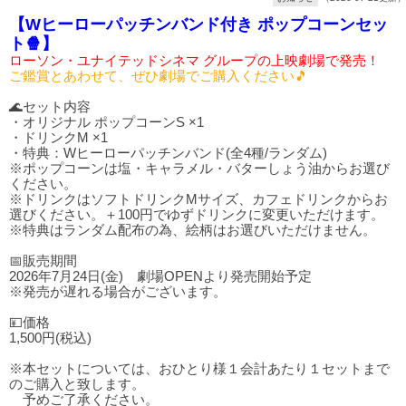
【Wヒーローパッチンバンド付き ポップコーンセッ
ト🍿】
ローソン・ユナイテッドシネマ グループの上映劇場で発売！
ご鑑賞とあわせて、ぜひ劇場でご購入ください🎵
🌊セット内容
・オリジナル ポップコーンS ×1
・ドリンクM ×1
・特典：Wヒーローパッチンバンド(全4種/ランダム)
※ポップコーンは塩・キャラメル・バターしょう油からお選び
ください。
※ドリンクはソフトドリンクMサイズ、カフェドリンクからお
選びください。＋100円でゆずドリンクに変更いただけます。
※特典はランダム配布の為、絵柄はお選びいただけません。
📅販売期間
2026年7月24日(金) 劇場OPENより発売開始予定
※発売が遅れる場合がございます。
💴価格
1,500円(税込)
※本セットについては、おひとり様１会計あたり１セットまで
のご購入と致します。
予めご了承ください。