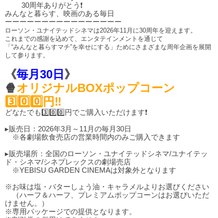
30周年ありがとう❗
みんなと暮らす、映画のある毎日
ーーーーーーーーーーーーーーーー
ローソン・ユナイテッドシネマは2026年11月に30周年を迎えます。
これまでの感謝を込めて、エンタテインメントを通じて
「“みんなと暮らすマチ”を幸せにする」ためにさまざまな周年企画を展開
して参ります。
《
毎月30日
》
🍿
オリジナルBOXポップコーン
3️⃣0️⃣0️⃣円‼️
どなたでも3️⃣0️⃣0️⃣円でご購入いただけます❗
▸販売日：2026年3月～11月の毎月30日
※各劇場飲食売店の営業時間内のみご購入できます
▸販売場所：全国のローソン・ユナイテッドシネマ/ユナイテッ
ド・シネマ/シネプレックスの劇場売店
※YEBISU GARDEN CINEMAは対象外となります
※お味は塩・バターしょう油・キャラメルよりお選びください
（ハーフ＆ハーフ、プレミアムポップコーンはお選びいただ
けません。）
※専用パッケージでの提供となります。