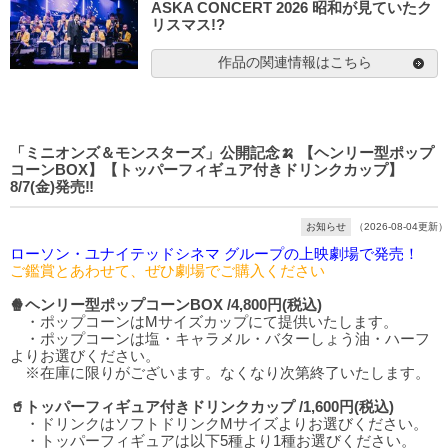
ASKA CONCERT 2026 昭和が見ていたク
リスマス!?
作品の関連情報はこちら
「ミニオンズ＆モンスターズ」公開記念🍌 【ヘンリー型ポップ
コーンBOX】【トッパーフィギュア付きドリンクカップ】
8/7(金)発売‼️
お知らせ
（2026-08-04更新）
ローソン・ユナイテッドシネマ グループの上映劇場で発売！
ご鑑賞とあわせて、ぜひ劇場でご購入ください
🍿ヘンリー型ポップコーンBOX /4,800円(税込)
・ポップコーンはMサイズカップにて提供いたします。
・ポップコーンは塩・キャラメル・バターしょう油・ハーフ
よりお選びください。
※在庫に限りがございます。なくなり次第終了いたします。
🥤トッパーフィギュア付きドリンクカップ /1,600円(税込)
・ドリンクはソフトドリンクMサイズよりお選びください。
・トッパーフィギュアは以下5種より1種お選びください。