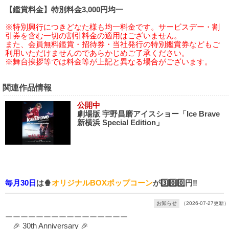
【鑑賞料金】特別料金3,000円均一
※特別興行につきどなた様も均一料金です。サービスデー・割
引券を含む一切の割引料金の適用はございません。
また、会員無料鑑賞・招待券・当社発行の特別鑑賞券などもご
利用いただけませんのであらかじめご了承ください。
※舞台挨拶等では料金等が上記と異なる場合がございます。
関連作品情報
公開中
劇場版 宇野昌磨アイスショー「Ice Brave
新横浜 Special Edition」
毎月30日
は🍿
オリジナルBOXポップコーン
が3️⃣0️⃣0️⃣円‼️
お知らせ
（2026-07-27更新）
ーーーーーーーーーーーーーーーー
🎉 30th Anniversary 🎉