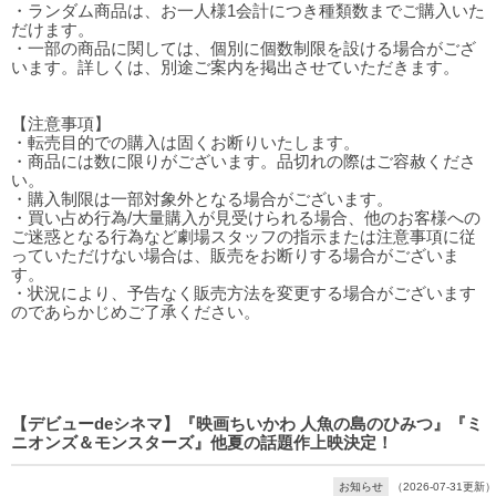
・ランダム商品は、お一人様1会計につき種類数までご購入いた
だけます。
・一部の商品に関しては、個別に個数制限を設ける場合がござ
います。詳しくは、別途ご案内を掲出させていただきます。
【注意事項】
・転売目的での購入は固くお断りいたします。
・商品には数に限りがございます。品切れの際はご容赦くださ
い。
・購入制限は一部対象外となる場合がございます。
・買い占め行為/大量購入が見受けられる場合、他のお客様への
ご迷惑となる行為など劇場スタッフの指示または注意事項に従
っていただけない場合は、販売をお断りする場合がございま
す。
・状況により、予告なく販売方法を変更する場合がございます
のであらかじめご了承ください。
【デビューdeシネマ】『映画ちいかわ 人魚の島のひみつ』『ミ
ニオンズ＆モンスターズ』他夏の話題作上映決定！
お知らせ
（2026-07-31更新）