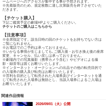
ームページへのアクセスが集中する事が予想されます。
※先着販売のため、規定枚数に達し次第販売を終了させていた
だきます。
【チケット購入】
下記ご鑑賞予定の劇場HPよりご購入ください。
チケットのご購入はこちらから
【注意事項】
※全席指定です。該当日時の回のチケットをお持ちでない方は
ご覧になれません。
※お電話でのご予約は承っておりません。
※いかなる事情が生じましても､ご購入後・お引き換え後の座席
変更、キャンセル、払い戻しは承っておりません。
※劇場内での写真撮影（携帯カメラ含む）やビデオによる撮
影・録音等は固くお断りいたします。
※インターネット・オークションへの出品その他の転売目的で
の入場券の購入及び転売はお断りいたします。
※営利を目的として転売された入場券及びインターネットを通
じて転売された入場券は無効とし、当該入場券によるご入場は
お断りいたします。
関連作品情報
2026/09/01（火）公開