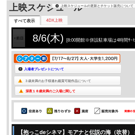
上映スケジュール
上映スケジュールの更新とチケット販売について
4DX上映
すべて表示
8/6(木)
[8:00開館※併設駐車場は4時間ｻｰﾋﾞ
入場者プレゼントについて
３歳未満のお子様連れ鑑賞可能作品について
深夜１８歳未満のご入場に関して
【抱っこdeシネマ】モアナと伝説の海（吹替）