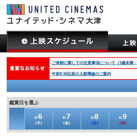
ご来館に際しての注意事項について（3歳未満・深夜
午前9:30以前の入館導線のご案内
鑑賞日を選ぶ
6
7
8
9
8/
8/
8/
8/
(木)
(金)
(土)
(日)