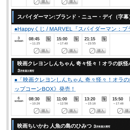
スパイダーマン:ブランド・ニュー・デイ（字幕
●Happyくじ / MARVEL『スパイダーマン
08:45
15:00
21:15
～11:25
～17:40
～23:55
映画クレヨンしんちゃん 奇々怪々！オラの妖怪
●「映画クレヨンしんちゃん 奇々怪々！オラの
ップコーンBOX》発売！
08:30
11:00
13:20
15:50
～10:26
～12:56
～15:16
～17:46
映画ちいかわ 人魚の島のひみつ