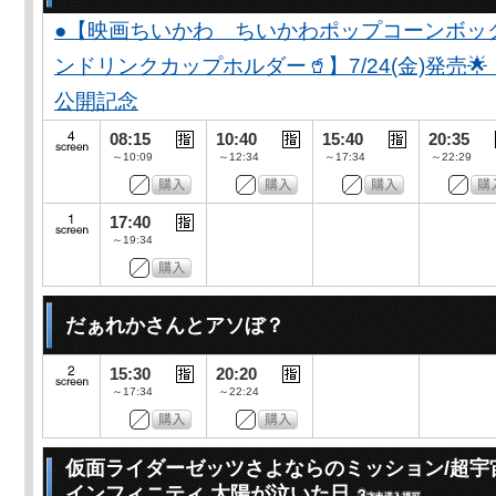
●【映画ちいかわ ちいかわポップコーンボッ
ンドリンクカップホルダー🥤】7/24(金)発売
公開記念
08:15
10:40
15:40
20:35
～10:09
～12:34
～17:34
～22:29
17:40
～19:34
だぁれかさんとアソぼ？
15:30
20:20
～17:34
～22:24
仮面ライダーゼッツさよならのミッション/超宇
インフィニティ 太陽が泣いた日