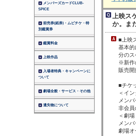
メンバーズカードCLUB-
SPICE
上映ス
か。ま
前売券(紙券)・ムビチケ・特
別鑑賞券
■上映
鑑賞料金
基本的
分のス
上映作品
※新作
販売開
入場者特典・キャンペーンに
ついて
■チケ
劇場全般・サービス・その他
＜イン
メンバ
遺失物について
非会員
＜劇場
メンバ
劇場オ