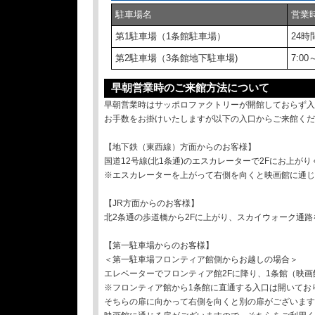
駐車場名
営業
第1駐車場（1条館駐車場）
24時
第2駐車場（3条館地下駐車場)
7:00
早朝営業時のご来館方法について
早朝営業時はサッポロファクトリーが開館しておらず入
お手数をお掛けいたしますが以下の入口からご来館くだ
【地下鉄（東西線）方面からのお客様】
国道12号線(北1条通)のエスカレーターで2Fにお上が
※エスカレーターを上がって右側を向くと映画館に通じ
【JR方面からのお客様】
北2条通の歩道橋から2Fに上がり、スカイウォーク通
【第一駐車場からのお客様】
＜第一駐車場フロンティア館側からお越しの場合＞
エレベーターでフロンティア館2Fに降り、1条館（映
※フロンティア館から1条館に直通する入口は開いてお
そちらの扉に向かって右側を向くと別の扉がございます