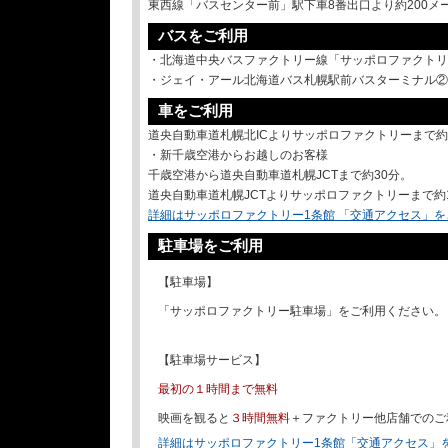
東西線「バスセンター前」駅下車8番出口より約200メ
バスをご利用
・北海道中央バスファクトリー線「サッポロファクトリ
・ジェイ・アール北海道バス札幌駅前バスターミナル②
車をご利用
道央自動車道札幌北ICよりサッポロファクトリーまで約
・新千歳空港からお越しのお客様
千歳空港から道央自動車道札幌JCTまで約30分。
道央自動車道札幌JCTよりサッポロファクトリーまで約
詳細はサッポロファクトリー1条館 「交通アクセス」
駐車場をご利用
【駐車場】
「サッポロファクトリー駐車場」をご利用ください。
【駐車場サービス】
最初の１時間まで無料
映画を観ると
３時間無料
＋ファクトリー他店舗でのご利
詳細はサッポロファクトリー1条館「交通アクセス」