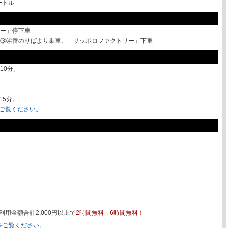
ートル
ー」停下車
③④番のりばより乗車、「サッポロファクトリー」下車
10分。
15分。
をご覧ください。
用金額合計2,000円以上で
2時間無料
→
6時間無料！
をご覧ください。