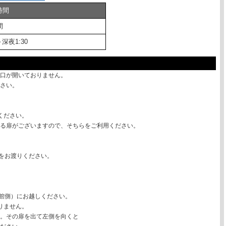
時間
間
～深夜1:30
口が開いておりません。
さい。
りください。
る扉がございますので、そちらをご利用ください。
路をお渡りください。
画館側）にお越しください。
りません。
。その扉を出て左側を向くと