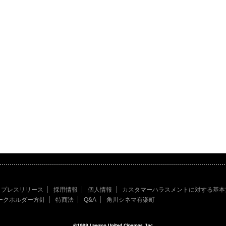
プレスリリース
採用情報
個人情報
カスタマーハラスメントに対する基本
ークホルダー方針
特商法
Q&A
角川シネマ有楽町