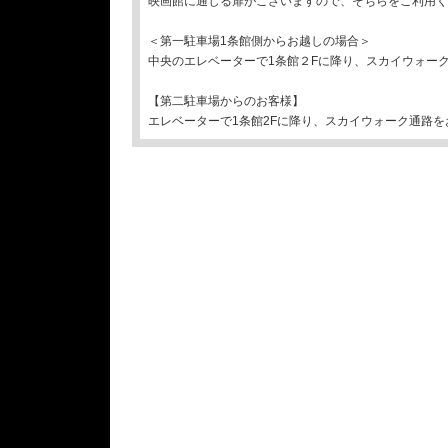
映画館に通じる扉がございますので、そちらをご利用く
＜第一駐車場1条館側からお越しの場合＞
中央のエレベーターで1条館２Fに降り、スカイウォー
【第二駐車場からのお客様】
エレベーターで1条館2Fに降り、スカイウォーク通路