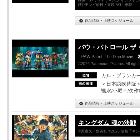
映画「ゼッツ・ギャバン インフィニ
映©テレビ朝日・東映 AG・東映
作品情報・上映スケジュール
パウ・パトロール ザ
PAW Patrol: The Dino Movie
©2026 Paramount Pictures. All rights
カル・ブランカ
＜日本語吹替版＞
颯水/小堀幸/矢
作品情報・上映スケジュール
キングダム 魂の決戦
©原泰久／集英社 ©2026 映画「