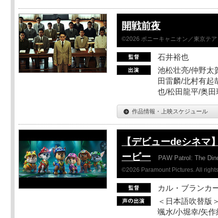
開戦前夜
©2026 ポニーキャニオン／東京テ
石井裕也
池松壮亮/仲野太賀
田雷麟/北村有起
也/松田龍平/奥田
作品情報・上映スケジュール
【デビューdeシネマ
ービー
PAW Patrol: The Din
©2026 Paramount Pictures. All rights
カル・ブランカ
＜日本語吹替版＞
颯水/小堀幸/矢