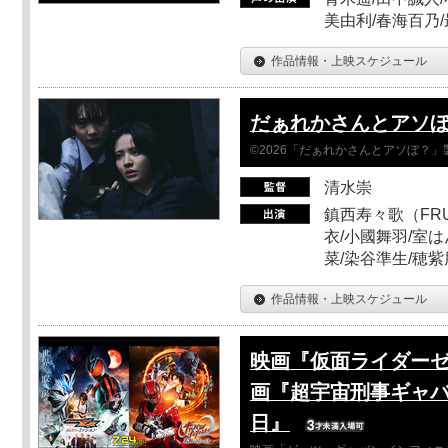
美由利/春海百乃
作品情報・上映スケジュール
だぁれかさんとアソ
©2026「だぁれかさんとアソぼ？」
清水崇
鎮西寿々歌（FRUI
衣/小國舞羽/室
菜/染谷準生/穂紫
作品情報・上映スケジュール
映画『仮面ライダーゼ
画『超宇宙刑事ギャバ
日』