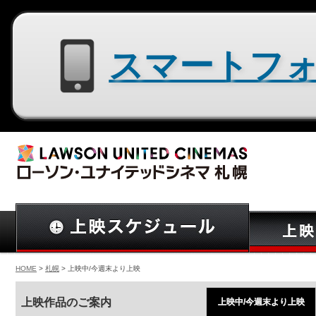
スマートフォン用サイトはコチラ
HOME
>
札幌
> 上映中/今週末より上映
上映作品のご案内
上映中/今週末より上映