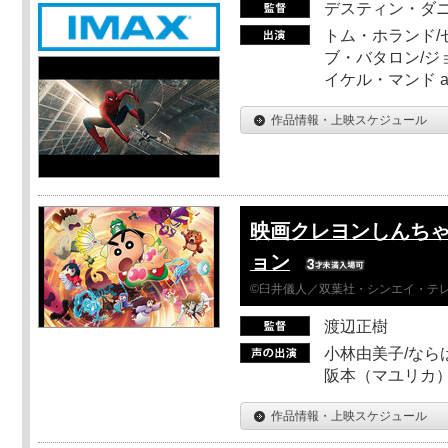
デスティン・ダ
トム・ホランド/
ブ・バタロン/ジ
イケル・マンド a
作品情報・上映スケジュール
映画クレヨンしんちゃ
ョン
©臼井儀人／双葉社・シンエイ・テレビ
渡辺正樹
小林由美子/なら
阪本（マユリカ）
作品情報・上映スケジュール