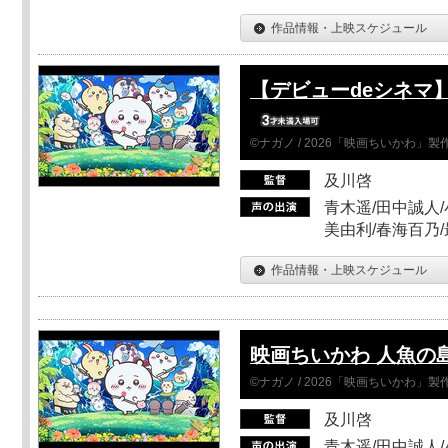
作品情報・上映スケジュール
【デビューdeシネマ
©ナガノ / 2026「映画ちいかわ」
及川啓
青木遥/田中誠人/
美由利/春海百乃
作品情報・上映スケジュール
映画ちいかわ 人魚の
©ナガノ / 2026「映画ちいかわ」
及川啓
青木遥/田中誠人/