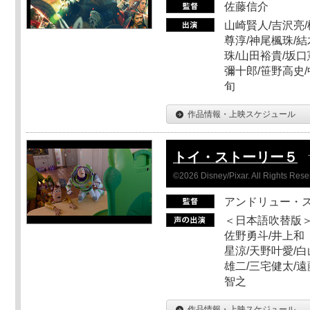
佐藤信介
山崎賢人/吉沢亮/
尊淳/神尾楓珠/結
珠/山田裕貴/坂口
彌十郎/笹野高史/
旬
作品情報・上映スケジュール
トイ・ストーリー５
©2026 Disney/Pixar. All Rights Rese
アンドリュー・
＜日本語吹替版＞
佐野勇斗/井上和
星涼/天野叶愛/白
雄二/三宅健太/遠
智之
作品情報・上映スケジュール