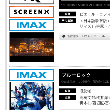
© Universal Studios. All Rights Rese
ピエール・コフ
＜日本語吹替版＞
リィズ）/寺家（バ
作品情報・上映スケジュール
ブルーロック
©金城宗幸・ノ村優介／講談社 ©CK 
瀧悠輔
高橋文哉/櫻井海音
青木柚/西垣匠/富