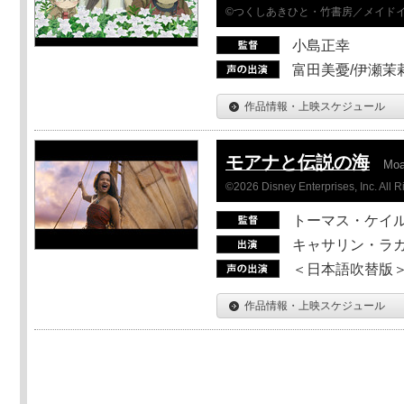
©つくしあきひと・竹書房／メイド
小島正幸
富田美憂/伊瀬茉
作品情報・上映スケジュール
モアナと伝説の海
Mo
©2026 Disney Enterprises, Inc. All 
トーマス・ケイ
キャサリン・ラガ
＜日本語吹替版＞T
作品情報・上映スケジュール