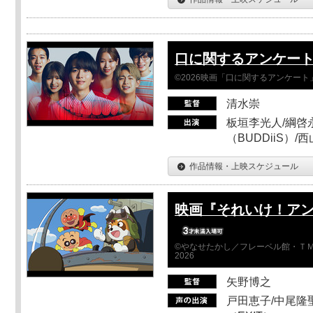
口に関するアンケー
©2026映画「口に関するアンケー
清水崇
板垣李光人/綱啓永
（BUDDiiS）/
作品情報・上映スケジュール
映画『それいけ！ア
©やなせたかし／フレーベル館・ＴＭ
2026
矢野博之
戸田恵子/中尾隆聖