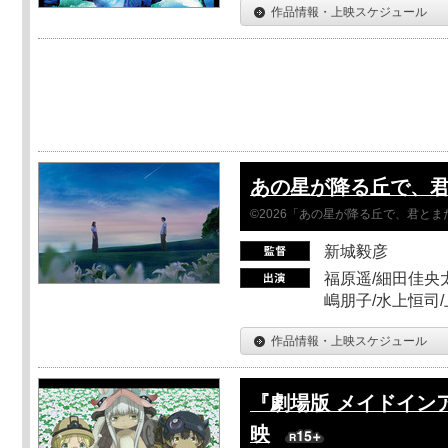
作品情報・上映スケジュール
あの星が降る丘で、
©2026「あの星が降る丘で、君と
新城毅彦
福原遥/細田佳央太
嶋朋子/水上恒司
作品情報・上映スケジュール
『劇場版 メイドイン
映