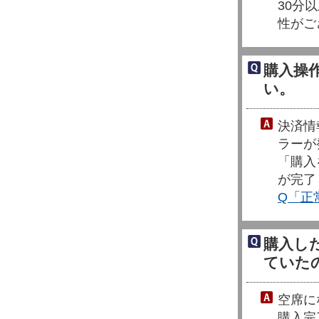
30分
性がご
購入操
い。
決済情
ラーが
「購入
が完了
Q「正
購入し
ていた
空席に
購入完