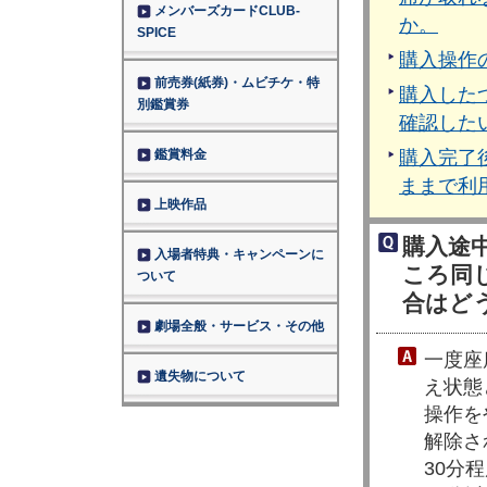
メンバーズカードCLUB-
か。
SPICE
購入操作
前売券(紙券)・ムビチケ・特
購入した
別鑑賞券
確認した
鑑賞料金
購入完了
ままで利
上映作品
購入途
入場者特典・キャンペーンに
ころ同
ついて
合はど
劇場全般・サービス・その他
一度座
遺失物について
え状態
操作を
解除さ
30分