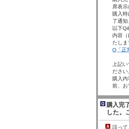
席表示
購入時
了通知
以下Q
内容（
たしま
Q「正
上記い
ださい
購入内
前、お
購入完
した。
誤って