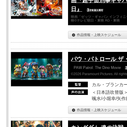
画『超宇宙刑事ギャバ
日』
映画「ゼッツ・ギャバン インフィニ
映©テレビ朝日・東映 AG・東映
作品情報・上映スケジュール
パウ・パトロール ザ
PAW Patrol: The Dino Movie
©2026 Paramount Pictures. All rights
カル・ブランカ
＜日本語吹替版＞
颯水/小堀幸/矢
作品情報・上映スケジュール