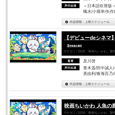
＜日本語吹替版＞
颯水/小堀幸/矢
作品情報・上映スケジュール
【デビューdeシネマ
©ナガノ / 2026「映画ちいかわ」
及川啓
青木遥/田中誠人/
美由利/春海百乃
作品情報・上映スケジュール
映画ちいかわ 人魚の
©ナガノ / 2026「映画ちいかわ」