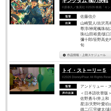
キングダム 魂の決戦
©原泰久／集英社 ©2026 映画「
佐藤信介
山崎賢人/吉沢亮/
尊淳/神尾楓珠/結
珠/山田裕貴/坂口
彌十郎/笹野高史/
旬
作品情報・上映スケジュール
トイ・ストーリー５
©2026 Disney/Pixar. All Rights Rese
アンドリュー・
＜日本語吹替版＞
佐野勇斗/井上和
星涼/天野叶愛/白
雄二/三宅健太/遠