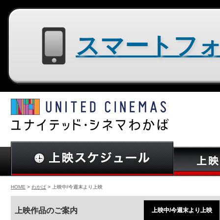
スマートフォン用サイトはコチラ
HOME
>
わかば
> 上映中/今週末より上映
上映作品のご案内
上映中/今週末より上映