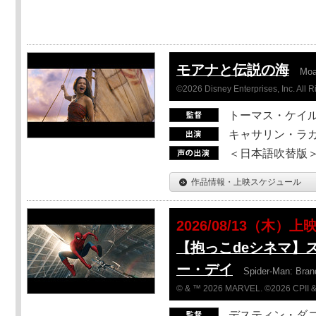
モアナと伝説の海
Mo
©2026 Disney Enterprises, Inc. All 
トーマス・ケイ
キャサリン・ラガ
＜日本語吹替版＞T
作品情報・上映スケジュール
2026/08/13（木）上
【抱っこdeシネマ】
ー・デイ
Spider-Man: Bra
© & ™ 2026 MARVEL. ©2026 CPII &
デスティン・ダ