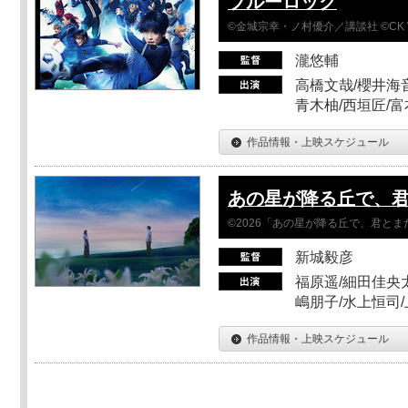
ブルーロック
©金城宗幸・ノ村優介／講談社 ©CK 
瀧悠輔
高橋文哉/櫻井海音
青木柚/西垣匠/富
作品情報・上映スケジュール
あの星が降る丘で、
©2026「あの星が降る丘で、君と
新城毅彦
福原遥/細田佳央太
嶋朋子/水上恒司
作品情報・上映スケジュール