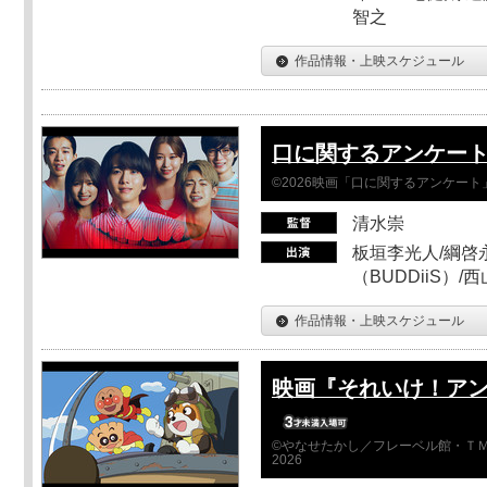
智之
作品情報・上映スケジュール
口に関するアンケー
©2026映画「口に関するアンケー
清水崇
板垣李光人/綱啓永
（BUDDiiS）/
作品情報・上映スケジュール
映画『それいけ！ア
©やなせたかし／フレーベル館・ＴＭ
2026