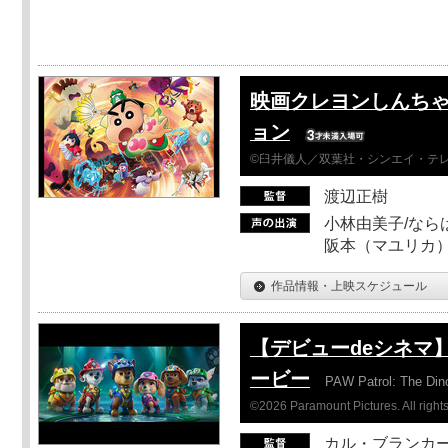
映画クレヨンしんちゃ
ョン
©臼井儀人／双葉社・シンエイ・テレビ
渡辺正樹
小林由美子/なら
阪本（マユリカ）
作品情報・上映スケジュール
【デビューdeシネマ
ービー
PAW Patrol: The Din
©2026 Paramount Pictures. All rights
カル・ブランカ