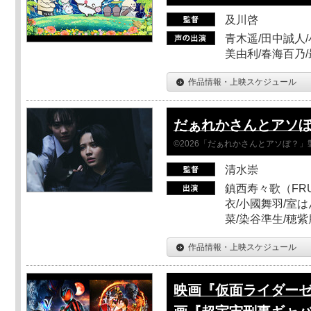
及川啓
青木遥/田中誠人/
美由利/春海百乃
作品情報・上映スケジュール
だぁれかさんとアソ
©2026「だぁれかさんとアソぼ？」
清水崇
鎮西寿々歌（FRUI
衣/小國舞羽/室
菜/染谷準生/穂紫
作品情報・上映スケジュール
映画『仮面ライダーゼ