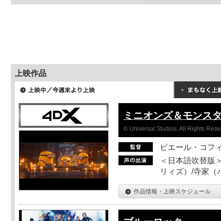
上映作品
ミニオンズ＆モンス
© Universal Studios. All Rights Rese
ピエール・コフ
＜日本語吹替版＞
リィズ）/寺家（バ
作品情報・上映スケジュール