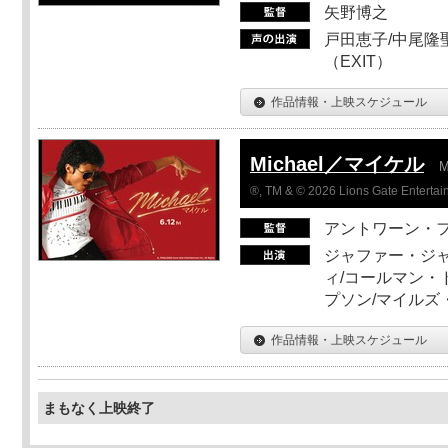
矢野博之
戸田恵子/中尾隆聖
（EXIT）
作品情報・上映スケジュール
Michael／マイケル
M
®, TM & © 2026 Lions Gate Entertain
アントワーン・
ジャファー・ジ
ィ/コールマン・
プソン/マイルズ
作品情報・上映スケジュール
まもなく上映終了