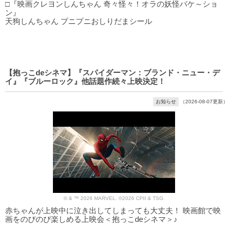
□『映画クレヨンしんちゃん 奇々怪々！オラの妖怪バケ～ショ
ン』
天狗しんちゃん プニプニおしりだまシール
【抱っこdeシネマ】『スパイダーマン：ブランド・ニュー・デ
イ』『ブルーロック』他話題作続々上映決定！
お知らせ
（2026-08-07更新）
© & ™ 2026 MARVEL. ©2026 CPII & TSG.
赤ちゃんが上映中に泣き出してしまっても大丈夫！ 映画館で映
画をのびのび楽しめる上映会＜抱っこdeシネマ＞♪