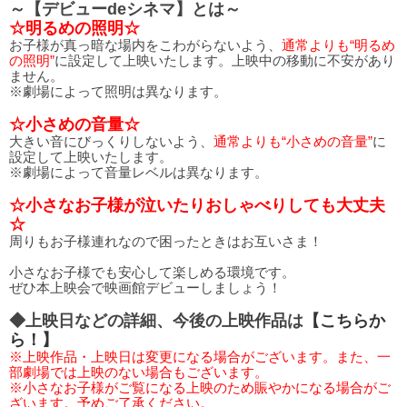
～【デビューdeシネマ】とは～
☆明るめの照明☆
お子様が真っ暗な場内をこわがらないよう、
通常よりも“明るめ
の照明”
に設定して上映いたします。上映中の移動に不安があり
ません。
※劇場によって照明は異なります。
☆小さめの音量☆
大きい音にびっくりしないよう、
通常よりも“小さめの音量”
に
設定して上映いたします。
※劇場によって音量レベルは異なります。
☆小さなお子様が泣いたりおしゃべりしても大丈夫
☆
周りもお子様連れなので困ったときはお互いさま！
小さなお子様でも安心して楽しめる環境です。
ぜひ本上映会で映画館デビューしましょう！
◆上映日などの詳細、今後の上映作品は
【こちらか
ら！】
※上映作品・上映日は変更になる場合がございます。また、一
部劇場では上映のない場合もございます。
※小さなお子様がご覧になる上映のため賑やかになる場合がご
ざいます。予めご了承ください。