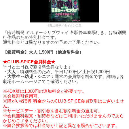
©亀山陽平／タイタン工業
『臨時増発 ミルキー☆サブウェイ 各駅停車劇場行き』は特別興
行作品のため特別料金です。
通常料金とは異なりますので予めご了承ください。
【鑑賞料金】大人 1,500円（他通常料金）
★CLUB-SPICE会員料金★
平日と土日祝で割引料金異なります
・大人：
特別料金のため、平日1,100円／土日祝1,300円
・大学生～幼児・シニア：
通常の会員割引料金です。詳細は各
劇場ホームページにてご確認ください。
※4DX版は1,000円の追加料金が必要です。
※会員割引適用可。
※障がい者割引料金からのCLUB-SPICE会員割引はございませ
ん。
※サービスデー・割引券を含む割引料金の適用可。
※会員無料鑑賞・招待券などはご利用いただけませんのであら
かじめご了承ください。
※舞台挨拶等では料金等が上記と異なる場合がございます。