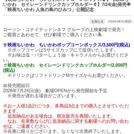
いかわ セイレーンドリンクカップホルダー🥤】7/24(金)発売🌟
「映画ちいかわ 人魚の島のひみつ」公開記念
お知らせ
（2026-08-01更新）
ローソン・ユナイテッドシネマ グループの上映劇場で発売！
ご鑑賞とあわせて、ぜひ劇場でご購入ください🏝️
🍿
映画ちいかわ ちいかわポップコーンボックス/3,500円(税込)
※ポップコーンはSサイズカップにて提供いたします。
※お味は塩・バターしょう油・キャラメルからお選びくださ
い。
🥤
映画ちいかわ セイレーンドリンクカップホルダー/2,000円
(税込)
※ドリンクはソフトドリンクMサイズからお選びください。
📅発売開始日
2026年7月24日(金) 劇場OPENから発売開始を予定
※発売が遅れる場合がございます。
※お一人様1会計につき、各商品3点までの購入とさせていただ
きます。
追加納品がある場合は、順次販売を再開いたします。
なお、在庫数ならびに追加納品に関する劇場へのお問い合わ
せは、ご遠慮ください。
※在庫に限りがございます。なくなり次第終了いたします。