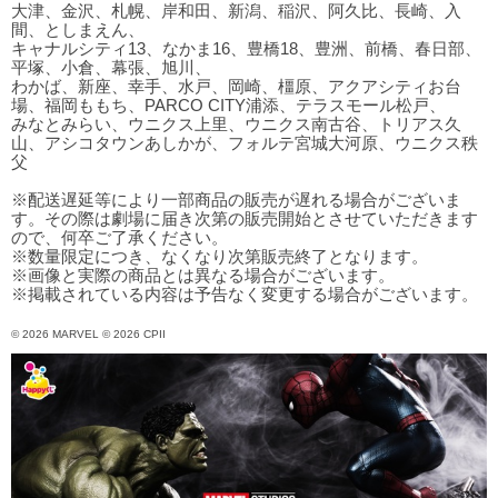
大津、金沢、札幌、岸和田、新潟、稲沢、阿久比、長崎、入
間、としまえん、
キャナルシティ13、なかま16、豊橋18、豊洲、前橋、春日部、
平塚、小倉、幕張、旭川、
わかば、新座、幸手、水戸、岡崎、橿原、アクアシティお台
場、福岡ももち、PARCO CITY浦添、テラスモール松戸、
みなとみらい、ウニクス上里、ウニクス南古谷、トリアス久
山、アシコタウンあしかが、フォルテ宮城大河原、ウニクス秩
父
※配送遅延等により一部商品の販売が遅れる場合がございま
す。その際は劇場に届き次第の販売開始とさせていただきます
ので、何卒ご了承ください。
※数量限定につき、なくなり次第販売終了となります。
※画像と実際の商品とは異なる場合がございます。
※掲載されている内容は予告なく変更する場合がございます。
© 2026 MARVEL © 2026 CPII