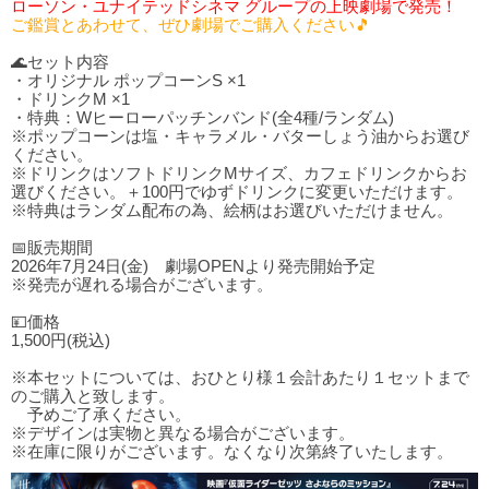
ローソン・ユナイテッドシネマ グループの上映劇場で発売！
ご鑑賞とあわせて、ぜひ劇場でご購入ください🎵
🌊セット内容
・オリジナル ポップコーンS ×1
・ドリンクM ×1
・特典：Wヒーローパッチンバンド(全4種/ランダム)
※ポップコーンは塩・キャラメル・バターしょう油からお選び
ください。
※ドリンクはソフトドリンクMサイズ、カフェドリンクからお
選びください。＋100円でゆずドリンクに変更いただけます。
※特典はランダム配布の為、絵柄はお選びいただけません。
📅販売期間
2026年7月24日(金) 劇場OPENより発売開始予定
※発売が遅れる場合がございます。
💴価格
1,500円(税込)
※本セットについては、おひとり様１会計あたり１セットまで
のご購入と致します。
予めご了承ください。
※デザインは実物と異なる場合がございます。
※在庫に限りがございます。なくなり次第終了いたします。