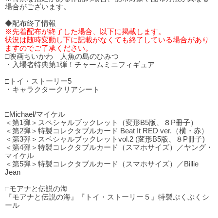
場合がございます。
◆配布終了情報
※先着配布が終了した場合、以下に掲載します。
状況は随時変動し下に記載がなくても終了している場合があり
ますのでご了承ください。
□映画ちいかわ 人魚の島のひみつ
・入場者特典第1弾！チャームミニフィギュア
□トイ・ストーリー5
・キャラクタークリアシート
□Michael/マイケル
＜第1弾＞スペシャルブックレット（変形B5版、８P冊子）
＜第2弾＞特製コレクタブルカード Beat It RED ver.（横・赤）
＜第3弾＞スペシャルブックレットvol.2 (変形B5版、８P冊子)
＜第4弾＞特製コレクタブルカード（スマホサイズ）／ヤング・
マイケル
＜第5弾＞特製コレクタブルカード（スマホサイズ）／Billie
Jean
□モアナと伝説の海
『モアナと伝説の海』『トイ・ストーリー５』特製ぷくぷくシ
ール