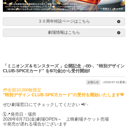
３０周年特設ページはこちら
劇場情報はこちら
「ミニオンズ＆モンスターズ 」公開記念╭Ꙭ╮ ”特別デザイン
CLUB-SPICEカード” を8/7(金)から受付開始❗️
お知らせ
（2026-07-31更新）
💳全国10,000枚限定
"特別デザイン CLUB-SPICEカード"の受付を開始いたします💛
ぜひ劇場窓口にてチェックしてください 📢´-
🗓️📍発売日・場所
2026年8月7日(金)劇場OPEN～ 上映劇場チケット売場
※発売が遅れる場合がございます