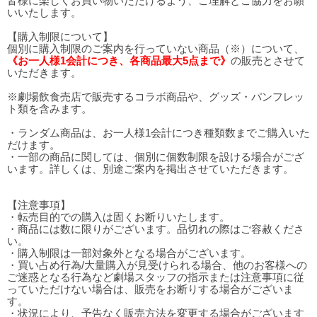
皆様に楽しくお買い物いただけるよう、ご理解とご協力をお願
いいたします。
【購入制限について】
個別に購入制限のご案内を行っていない商品（※）について、
《お一人様1会計につき、各商品最大5点まで》
の販売とさせて
いただきます。
※劇場飲食売店で販売するコラボ商品や、グッズ・パンフレッ
ト類を含みます。
・ランダム商品は、お一人様1会計につき種類数までご購入いた
だけます。
・一部の商品に関しては、個別に個数制限を設ける場合がござ
います。詳しくは、別途ご案内を掲出させていただきます。
【注意事項】
・転売目的での購入は固くお断りいたします。
・商品には数に限りがございます。品切れの際はご容赦くださ
い。
・購入制限は一部対象外となる場合がございます。
・買い占め行為/大量購入が見受けられる場合、他のお客様への
ご迷惑となる行為など劇場スタッフの指示または注意事項に従
っていただけない場合は、販売をお断りする場合がございま
す。
・状況により、予告なく販売方法を変更する場合がございます