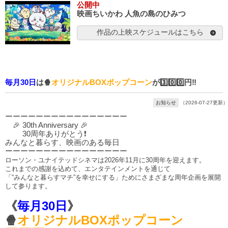
公開中
映画ちいかわ 人魚の島のひみつ
作品の上映スケジュールはこちら
毎月30日
は🍿
オリジナルBOXポップコーン
が3️⃣0️⃣0️⃣円‼️
お知らせ
（2026-07-27更新）
ーーーーーーーーーーーーーーーー
🎉 30th Anniversary 🎉
30周年ありがとう❗
みんなと暮らす、映画のある毎日
ーーーーーーーーーーーーーーーー
ローソン・ユナイテッドシネマは2026年11月に30周年を迎えます。
これまでの感謝を込めて、エンタテインメントを通じて
「“みんなと暮らすマチ”を幸せにする」ためにさまざまな周年企画を展開
して参ります。
《
毎月30日
》
🍿
オリジナルBOXポップコーン