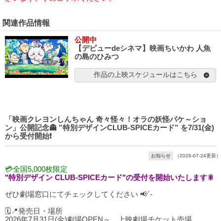
関連作品情報
公開中
【デビューdeシネマ】映画ちいかわ 人魚
の島のひみつ
作品の上映スケジュールはこちら
「映画クレヨンしんちゃん 奇々怪々！オラの妖怪バケ～ショ
ン」公開記念👻 ”特別デザインCLUB-SPICEカード” を7/31(金)
から受付開始❗️
お知らせ
（2026-07-24更新）
💳全国5,000枚限定
"特別デザイン CLUB-SPICEカード"の受付を開始いたします🎇
ぜひ劇場窓口にてチェックしてください 📢´-
🗓️📍発売日・場所
2026年7月31日(金)劇場OPEN～ 上映劇場チケット売場