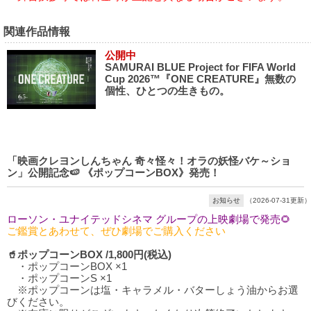
関連作品情報
公開中
SAMURAI BLUE Project for FIFA World
Cup 2026™『ONE CREATURE』無数の
個性、ひとつの生きもの。
「映画クレヨンしんちゃん 奇々怪々！オラの妖怪バケ～ショ
ン」公開記念🍉 《ポップコーンBOX》発売！
お知らせ
（2026-07-31更新）
ローソン・ユナイテッドシネマ グループの上映劇場で発売🌻
ご鑑賞とあわせて、ぜひ劇場でご購入ください
🥤ポップコーンBOX /1,800円(税込)
・ポップコーンBOX ×1
・ポップコーンS ×1
※ポップコーンは塩・キャラメル・バターしょう油からお選
びください。