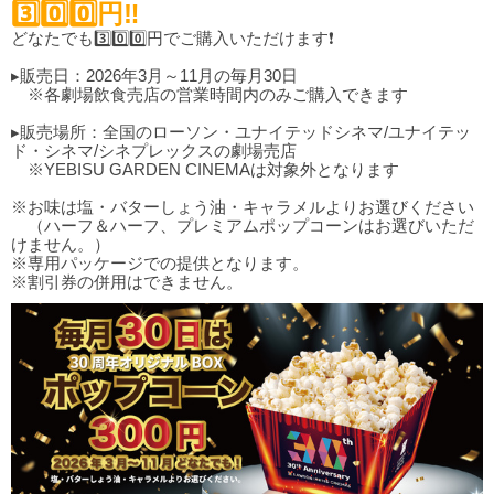
3️⃣0️⃣0️⃣円‼️
どなたでも3️⃣0️⃣0️⃣円でご購入いただけます❗
▸販売日：2026年3月～11月の毎月30日
※各劇場飲食売店の営業時間内のみご購入できます
▸販売場所：全国のローソン・ユナイテッドシネマ/ユナイテッ
ド・シネマ/シネプレックスの劇場売店
※YEBISU GARDEN CINEMAは対象外となります
※お味は塩・バターしょう油・キャラメルよりお選びください
（ハーフ＆ハーフ、プレミアムポップコーンはお選びいただ
けません。）
※専用パッケージでの提供となります。
※割引券の併用はできません。