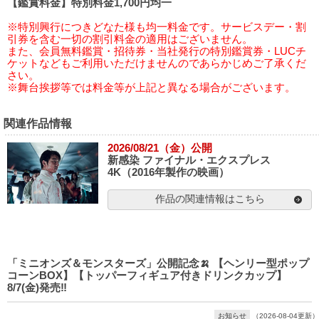
【鑑賞料金】特別料金1,700円均一
※特別興行につきどなた様も均一料金です。サービスデー・割
引券を含む一切の割引料金の適用はございません。
また、会員無料鑑賞・招待券・当社発行の特別鑑賞券・LUCチ
ケットなどもご利用いただけませんのであらかじめご了承くだ
さい。
※舞台挨拶等では料金等が上記と異なる場合がございます。
関連作品情報
2026/08/21（金）公開
新感染 ファイナル・エクスプレス
4K（2016年製作の映画）
作品の関連情報はこちら
「ミニオンズ＆モンスターズ」公開記念🍌 【ヘンリー型ポップ
コーンBOX】【トッパーフィギュア付きドリンクカップ】
8/7(金)発売‼️
お知らせ
（2026-08-04更新）