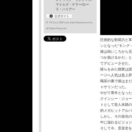
マイルズ・テラー/ロー
ラ・ハリアー
公式サイト
®, TM & (c) 2026 Lions Gate Entertainment Inc.
All Rights Reserved.
圧倒的な歌唱力と革
ンとなった“キング
彼は幼いころから兄
つか負けるかだ」と
てデビューさせた。
彼らをみた聴衆は誰
ージへ人気は急上昇
喝采の裏で彼はまだ
ャサリンだった。
やがて青年となった
クインシー・ジョー
トとして前人未踏の
的メガヒットアルバ
しかし、その栄光の
中に溢れるビジョン
そして今、音楽史を