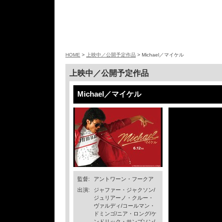
HOME
>
上映中／公開予定作品
> Michael／マイケル
上映中／公開予定作品
Michael／マイケル
監督:
アントワーン・フークア
出演:
ジャファー・ジャクソン/
ジュリアーノ・クルー・
ヴァルディ/コールマン・
ドミンゴ/ニア・ロング/ケ
ンドリック・サンプソン/