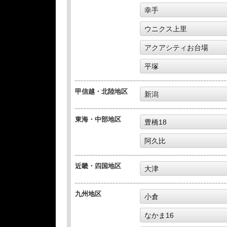
幸手
ウニクス上里
アクアシティお台場
平塚
甲信越・北陸地区
新潟
東海・中部地区
豊橋18
阿久比
近畿・四国地区
大津
九州地区
小倉
なかま16