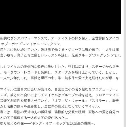
新的なダンスパフォーマンスで、アーティストの枠を超え、全世界的なアイコ
・オブ・ポップ”＝マイケル・ジャクソン。
弟と共に歌い続けていた。製鉄所で働く父・ジョセフは野心家で、「人生は勝
言い放ち、息子たちに厳しいレッスンを課し、兄弟グループ“ジャクソン５”とし
しもマイケルの圧倒的な歌声に酔いしれた。評判は広まり、ステージからステ
、モータウン・レコードと契約し、スターダムを駆け上がっていく。しかし、
一人の少年だった。孤独と重圧の中、唯一無条件の愛で支え続けたのが母・キ
マイケルに運命の出会いが訪れる。音楽史にその名を刻む名プロデューサー、
ンズ。彼との出会いによってマイケルはグループの枠を超え、ソロアーティス
音楽的創造性を爆発させていく。『オフ・ザ・ウォール』『スリラー』、歴史
ムと名曲の数々を生み出し、全世界の寵児となっていくマイケル。
裏には、早熟の天才ゆえの孤独感、強権的な父親の呪縛、家族への愛と自分の
との間で葛藤する一人の人間の姿があった…
塗り替える存在——“キング・オブ・ポップ”伝説誕生の瞬間へ。