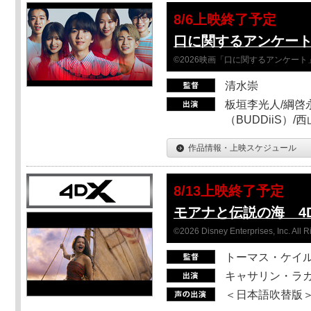
8/6上映終了予定
口に関するアンケー
©2026映画「口に関するアンケー
清水崇
板垣李光人/綱啓永
（BUDDiiS）/
作品情報・上映スケジュール
8/13上映終了予定
モアナと伝説の海 4D
©2026 Disney Enterprises, Inc. All 
トーマス・ケイ
キャサリン・ラガ
＜日本語吹替版＞T