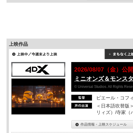
上映作品
2026/08/07（金）公
ミニオンズ＆モンス
© Universal Studios. All Rights Rese
ピエール・コフ
＜日本語吹替版＞
リィズ）/寺家（バ
作品情報・上映スケジュール