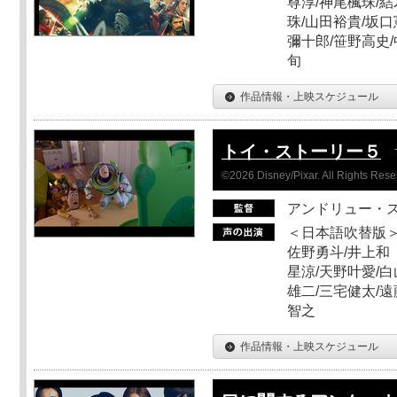
尊淳/神尾楓珠/結
珠/山田裕貴/坂口
彌十郎/笹野高史/
旬
作品情報・上映スケジュール
トイ・ストーリー５
©2026 Disney/Pixar. All Rights Rese
アンドリュー・
＜日本語吹替版＞
佐野勇斗/井上和
星涼/天野叶愛/白
雄二/三宅健太/遠
智之
作品情報・上映スケジュール