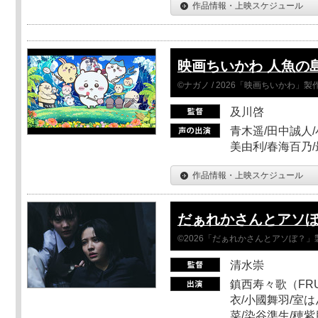
作品情報・上映スケジュール
映画ちいかわ 人魚の
©ナガノ / 2026「映画ちいかわ」
及川啓
青木遥/田中誠人/
美由利/春海百乃
作品情報・上映スケジュール
だぁれかさんとアソ
©2026「だぁれかさんとアソぼ？」
清水崇
鎮西寿々歌（FRUI
衣/小國舞羽/室
菜/染谷準生/穂紫