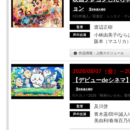
ョン
©臼井儀人／双葉社・シンエイ・テレビ
渡辺正樹
小林由美子/なら
阪本（マユリカ）
作品情報・上映スケジュール
2026/08/07（金）～2
【デビューdeシネマ
©ナガノ / 2026「映画ちいかわ」
及川啓
青木遥/田中誠人/
美由利/春海百乃