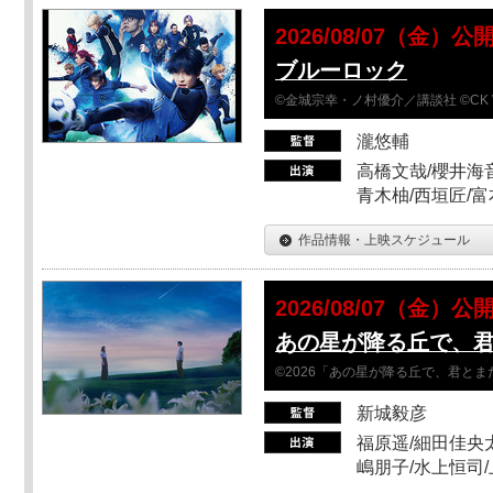
2026/08/07（金）公
ブルーロック
©金城宗幸・ノ村優介／講談社 ©CK 
瀧悠輔
高橋文哉/櫻井海音
青木柚/西垣匠/富
作品情報・上映スケジュール
2026/08/07（金）公
あの星が降る丘で、
©2026「あの星が降る丘で、君と
新城毅彦
福原遥/細田佳央太
嶋朋子/水上恒司