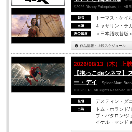
©2026 Disney Enterprises, Inc. All 
トーマス・ケイ
キャサリン・ラガ
＜日本語吹替版＞T
作品情報・上映スケジュール
2026/08/13（木）上
【抱っこdeシネマ】
ー・デイ
Spider-Man: Bra
©2026 CPII. All Rights Reserved. 
デスティン・ダ
トム・ホランド/
ブ・バタロン/ジ
イケル・マンド a