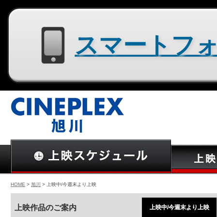
スマートフォン用サイトはコチラ
HOME
>
旭川
> 上映中/今週末より上映
上映作品のご案内
上映中/今週末より上映