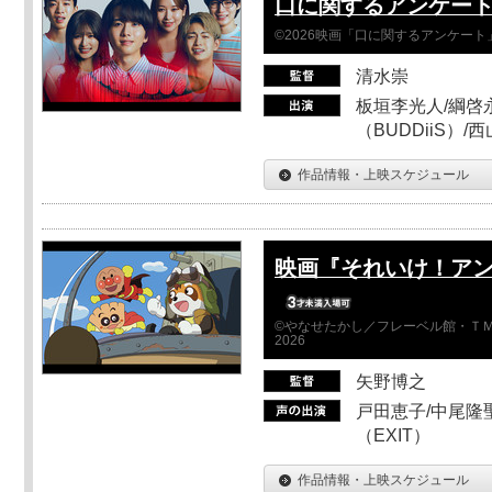
口に関するアンケー
©2026映画「口に関するアンケー
清水崇
板垣李光人/綱啓永
（BUDDiiS）/
作品情報・上映スケジュール
映画『それいけ！ア
©やなせたかし／フレーベル館・ＴＭ
2026
矢野博之
戸田恵子/中尾隆聖
（EXIT）
作品情報・上映スケジュール