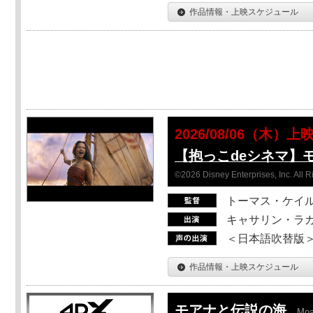
作品情報・上映スケジュール
2026/08/06（木）上
【抱っこdeシネマ】
©2026 Disney Enterprises, Inc. All 
トーマス・ケイ
キャサリン・ラガ
＜日本語吹替版＞T
作品情報・上映スケジュール
モアナと伝説の海
Mo