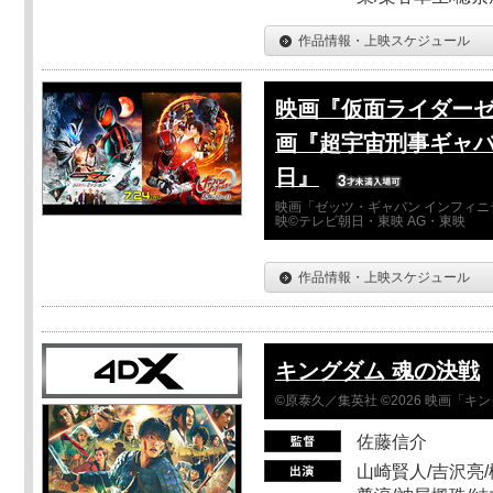
作品情報・上映スケジュール
映画『仮面ライダーゼ
画『超宇宙刑事ギャバ
日』
映画「ゼッツ・ギャバン インフィニ
映©テレビ朝日・東映 AG・東映
作品情報・上映スケジュール
キングダム 魂の決戦
©原泰久／集英社 ©2026 映画「
佐藤信介
山崎賢人/吉沢亮/