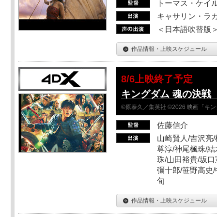
トーマス・ケイ
キャサリン・ラガ
＜日本語吹替版＞T
作品情報・上映スケジュール
8/6上映終了予定
キングダム 魂の決戦 
©原泰久／集英社 ©2026 映画「
佐藤信介
山崎賢人/吉沢亮/
尊淳/神尾楓珠/結
珠/山田裕貴/坂口
彌十郎/笹野高史/
旬
作品情報・上映スケジュール