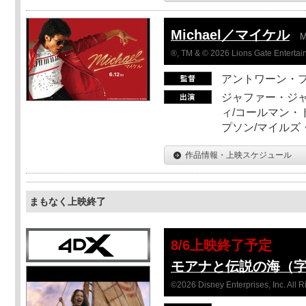
Michael／マイケル
M
®, TM & © 2026 Lions Gate Entertain
アントワーン・
ジャファー・ジ
ィ/コールマン・
プソン/マイルズ
作品情報・上映スケジュール
まもなく上映終了
8/6上映終了予定
モアナと伝説の海（
©2026 Disney Enterprises, Inc. All 