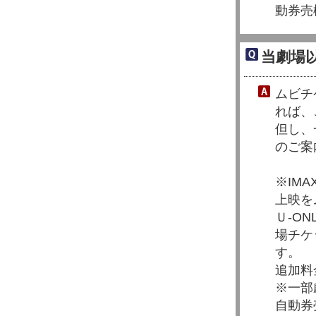
動券売
当劇場
ムビチ
れば、
但し、
のご案
※IM
上映を
Ｕ-O
場チケ
す。
追加料
※一部
自動券