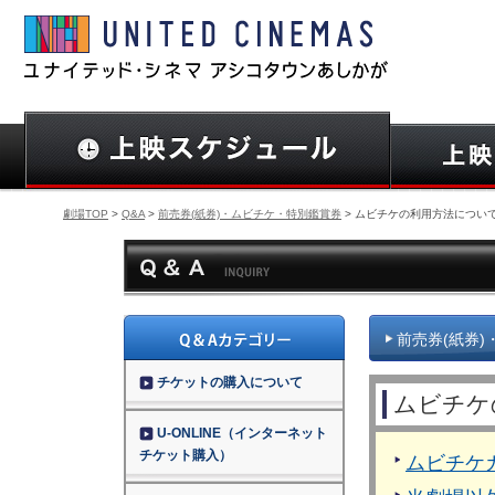
劇場TOP
>
Q&A
>
前売券(紙券)・ムビチケ・特別鑑賞券
> ムビチケの利用方法につい
前売券(紙券
チケットの購入について
ムビチケ
U-ONLINE（インターネット
チケット購入）
ムビチケ