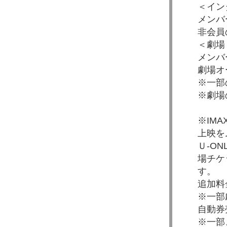
＜イン
メンバ
非会員
＜劇場
メンバ
劇場オ
※一部
※劇場
※IM
上映を
Ｕ-O
場チケ
す。
追加料
※一部
自動券
※一部