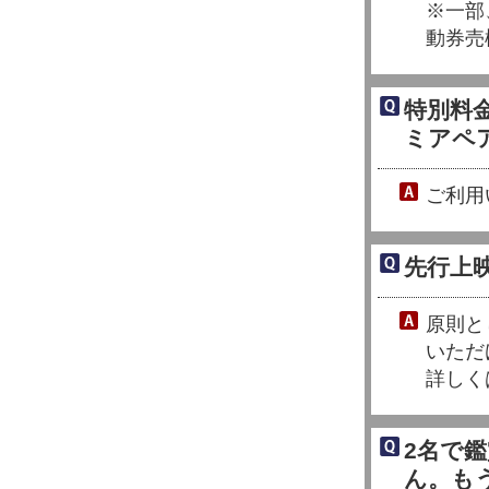
※一部
動券売
特別料
ミアペ
ご利用
先行上
原則と
いただ
詳しく
2名で
ん。も