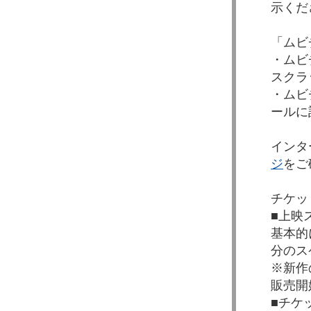
示くだ
「ムビ
・ムビ
スクラ
・ムビ
ールに
インタ
ジ
をご
チケッ
■上映
基本的
分のス
※新作
販売開
■チケ