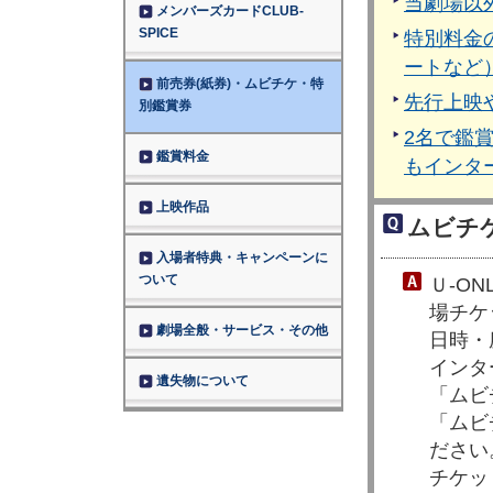
当劇場以
メンバーズカードCLUB-
SPICE
特別料金
ートなど
前売券(紙券)・ムビチケ・特
先行上映
別鑑賞券
2名で鑑
鑑賞料金
もインタ
上映作品
ムビチ
入場者特典・キャンペーンに
ついて
Ｕ-O
場チケ
劇場全般・サービス・その他
日時・
インタ
遺失物について
「ムビ
「ムビ
ださい
チケッ