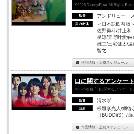
©2026 Disney/Pixar. All Rights Rese
アンドリュー・
＜日本語吹替版＞
佐野勇斗/井上和
星涼/天野叶愛/白
雄二/三宅健太/遠
智之
作品情報・上映スケジュール
口に関するアンケー
©2026映画「口に関するアンケー
清水崇
板垣李光人/綱啓永
（BUDDiiS）/
作品情報・上映スケジュール