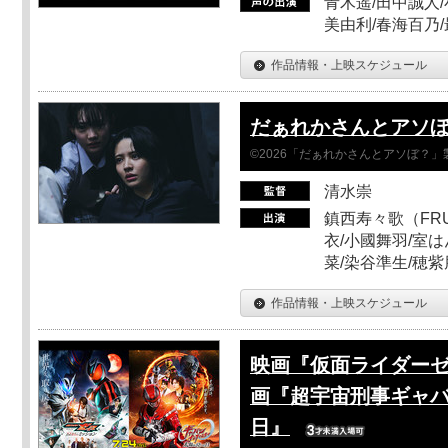
青木遥/田中誠人/
美由利/春海百乃
作品情報・上映スケジュール
だぁれかさんとアソ
©2026「だぁれかさんとアソぼ？」
清水崇
鎮西寿々歌（FRUI
衣/小國舞羽/室
菜/染谷準生/穂紫
作品情報・上映スケジュール
映画『仮面ライダーゼ
画『超宇宙刑事ギャバ
日』