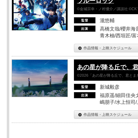
ブルーロック
©金城宗幸・ノ村優介／講談社 ©CK 
瀧悠輔
高橋文哉/櫻井海音
青木柚/西垣匠/富
作品情報・上映スケジュール
あの星が降る丘で、
©2026「あの星が降る丘で、君と
新城毅彦
福原遥/細田佳央太
嶋朋子/水上恒司
作品情報・上映スケジュール