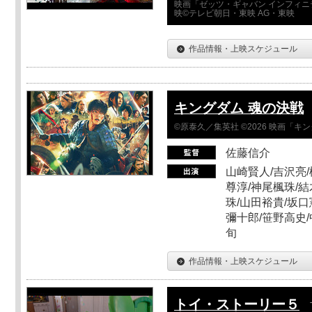
映画「ゼッツ・ギャバン インフィニ
映©テレビ朝日・東映 AG・東映
作品情報・上映スケジュール
キングダム 魂の決戦
©原泰久／集英社 ©2026 映画「
佐藤信介
山崎賢人/吉沢亮/
尊淳/神尾楓珠/結
珠/山田裕貴/坂口
彌十郎/笹野高史/
旬
作品情報・上映スケジュール
トイ・ストーリー５