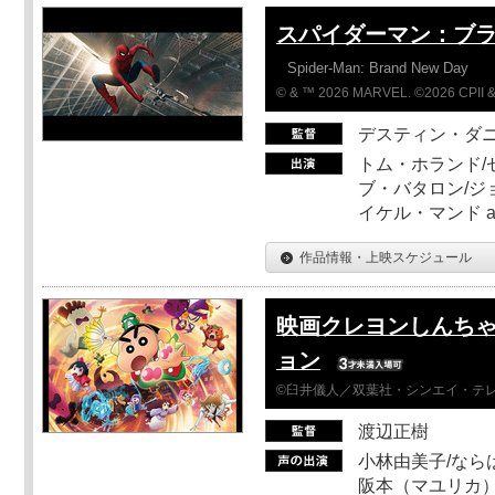
スパイダーマン：ブ
Spider-Man: Brand New Day
© & ™ 2026 MARVEL. ©2026 CPII &
デスティン・ダ
トム・ホランド/
ブ・バタロン/ジ
イケル・マンド a
作品情報・上映スケジュール
映画クレヨンしんちゃ
ョン
©臼井儀人／双葉社・シンエイ・テレビ
渡辺正樹
小林由美子/なら
阪本（マユリカ）