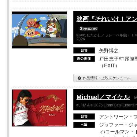
映画『それいけ！ア
©やなせたかし／フレーベル館・ＴＭ
2026
矢野博之
戸田恵子/中尾隆聖
（EXIT）
作品情報・上映スケジュール
Michael／マイケル
M
®, TM & © 2026 Lions Gate Entertain
アントワーン・
ジャファー・ジ
ィ/コールマン・