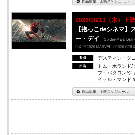
作品情報・上映スケジュール
2026/08/13（木）上
【抱っこdeシネマ】
ー・デイ
Spider-Man: Bra
© & ™ 2026 MARVEL. ©2026 CPII &
デスティン・ダ
トム・ホランド/
ブ・バタロン/ジ
イケル・マンド a
作品情報・上映スケジュール