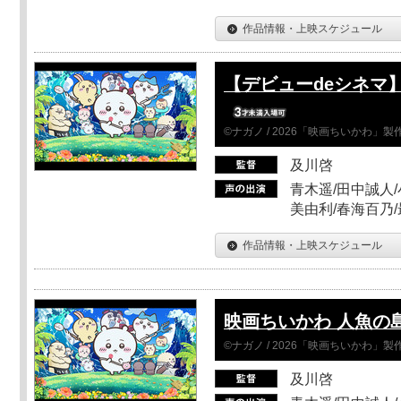
作品情報・上映スケジュール
【デビューdeシネマ
©ナガノ / 2026「映画ちいかわ」
及川啓
青木遥/田中誠人/
美由利/春海百乃
作品情報・上映スケジュール
映画ちいかわ 人魚の
©ナガノ / 2026「映画ちいかわ」
及川啓