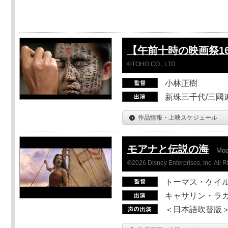
【午前十時の映画祭1
©TOHO CO., LTD.
小林正樹
新珠三千代/三國
作品情報・上映スケジュール
モアナと伝説の海
Mo
©2026 Disney Enterprises, Inc. All 
トーマス・ケイ
キャサリン・ラガ
＜日本語吹替版＞T