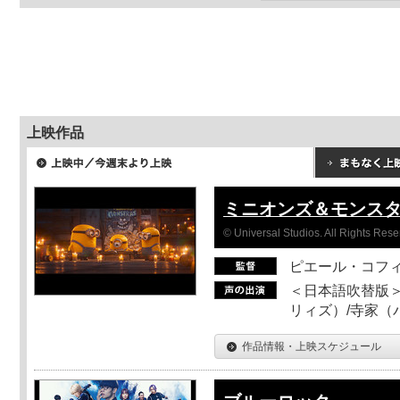
上映作品
ミニオンズ＆モンス
© Universal Studios. All Rights Rese
ピエール・コフ
＜日本語吹替版＞
リィズ）/寺家（バ
作品情報・上映スケジュール