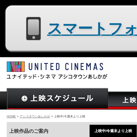
スマートフォン用サイトはコチラ
HOME
>
アシコタウンあしかが
> 上映中/今週末より上映
上映作品のご案内
上映中/今週末より上映