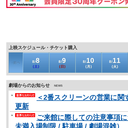
上映スケジュール・チケット購入
8
9
10
11
8/
8/
8/
8/
(土)
(日)
(月)
(火)
劇場からのお知らせ
NEWS
＜2番スクリーンの営業に関するお
更新
ご来館に際しての注意事項に
未満入場制限 / 駐車場 / 劇場混雑）