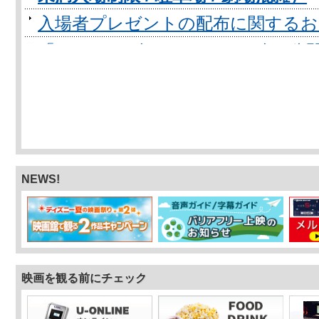
入場者プレゼントの配布に関するお
「ミニオンズ＆モンスターズ 」公開
CLUB-SPICEカード” を8/7(金)から
【抱っこdeシネマ】『スパイダー
イ』『ブルーロック』他話題作続々
「スパイダーマン：ブランド・ニュー・
デザインCLUB-SPICEカード” を7/3
NEWS!
【デビューdeシネマ】『映画ちいか
ニオンズ＆モンスターズ』他夏の話
はじめてでも安心！家族で楽しめる
マン パンタンと約束の星』で映画
映画を観る前にチェック
「午前十時の映画祭16 デジタルで