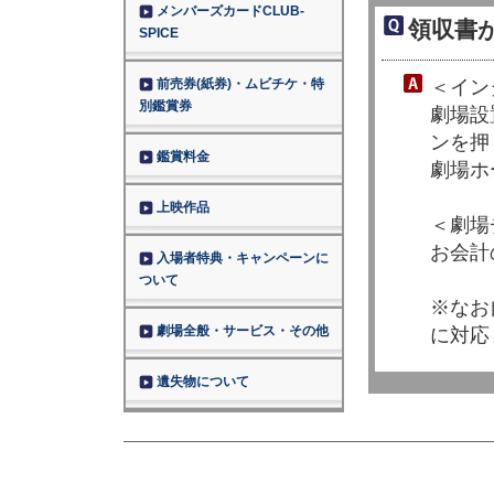
メンバーズカードCLUB-
領収書
SPICE
前売券(紙券)・ムビチケ・特
＜イン
別鑑賞券
劇場設
ンを押
鑑賞料金
劇場ホ
上映作品
＜劇場
お会計
入場者特典・キャンペーンに
ついて
※なお
劇場全般・サービス・その他
に対応
遺失物について