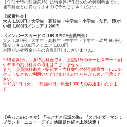
【午前十時の映画祭16】は特別興行作品のため特別料金です。
通常料金とは異なりますので予めご了承ください。
【鑑賞料金】
大人 1,500円／大学生・高校生・中学生・小学生・幼児・障が
い者 1,000円／シニア 1,200円
《メンバーズカード CLUB-SPICE会員料金》
大人 1,300円／大学生・高校生・中学生・小学生・幼児 800円／
障がい者 1,000円／シニア 1,000円
※障がい者料金からの会員割引はございません。
※特別興行につき特別料金です。上記以外のサービスデー・割
引券等の割引料金の適用はございません。
また、会員無料鑑賞・招待券・当社発行の特別鑑賞券・LUCチ
ケットなどもご利用いただけませんのであらかじめご了承くだ
さい。
※12月1日（火）「映画の日」料金1,000円のみ適用いたしま
す。
【抱っこdeシネマ】『モアナと伝説の海』『スパイダーマン：
ブランド・ニュー・デイ』他話題作続々上映決定！