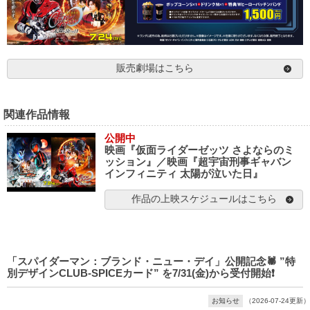
販売劇場はこちら
関連作品情報
公開中
映画『仮面ライダーゼッツ さよならのミ
ッション』／映画『超宇宙刑事ギャバン
インフィニティ 太陽が泣いた日』
作品の上映スケジュールはこちら
「スパイダーマン：ブランド・ニュー・デイ」公開記念🕷️ ”特
別デザインCLUB-SPICEカード” を7/31(金)から受付開始❗️
お知らせ
（2026-07-24更新）