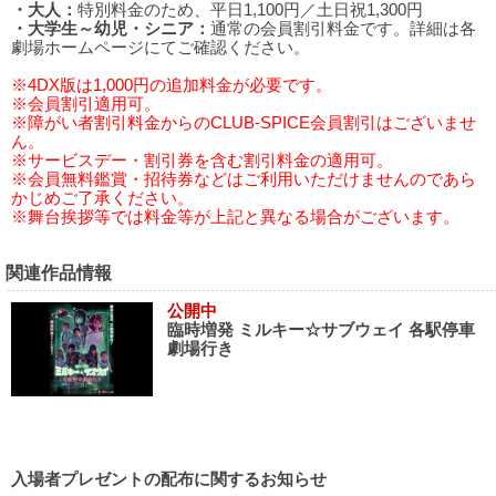
・大人：
特別料金のため、平日1,100円／土日祝1,300円
・大学生～幼児・シニア：
通常の会員割引料金です。詳細は各
劇場ホームページにてご確認ください。
※4DX版は1,000円の追加料金が必要です。
※会員割引適用可。
※障がい者割引料金からのCLUB-SPICE会員割引はございませ
ん。
※サービスデー・割引券を含む割引料金の適用可。
※会員無料鑑賞・招待券などはご利用いただけませんのであら
かじめご了承ください。
※舞台挨拶等では料金等が上記と異なる場合がございます。
関連作品情報
公開中
臨時増発 ミルキー☆サブウェイ 各駅停車
劇場行き
入場者プレゼントの配布に関するお知らせ