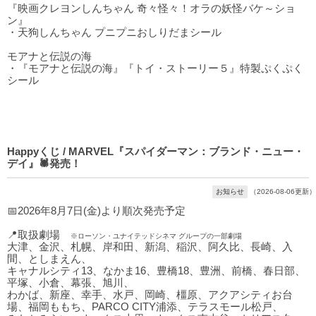
『映画クレヨンしんちゃん 奇々怪々！オラの妖怪バケ～ショ
ン』
・天狗しんちゃん プニプニおしりだまシール
モアナと伝説の海
・『モアナと伝説の海』『トイ・ストーリー５』特製ぷくぷく
シール
Happyくじ / MARVEL『スパイダーマン：ブランド・ニュー・
デイ』🕷発売！
お知らせ
（2026-08-06更新）
📅2026年8月7日(金)より順次発売予定
📍取扱劇場
※ローソン・ユナイテッドシネマ グループの一部劇場
大津、金沢、札幌、岸和田、新潟、稲沢、阿久比、長崎、入
間、としまえん、
キャナルシティ13、なかま16、豊橋18、豊洲、前橋、春日部、
平塚、小倉、幕張、旭川、
わかば、新座、幸手、水戸、岡崎、橿原、アクアシティお台
場、福岡ももち、PARCO CITY浦添、テラスモール松戸、