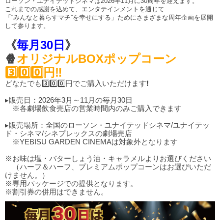
ローソン・ユナイテッドシネマは2026年11月に30周年を迎えます。
これまでの感謝を込めて、エンタテインメントを通じて
「“みんなと暮らすマチ”を幸せにする」ためにさまざまな周年企画を展開
して参ります。
《
毎月30日
》
🍿
オリジナルBOXポップコーン
3️⃣0️⃣0️⃣円‼️
どなたでも3️⃣0️⃣0️⃣円でご購入いただけます❗
▸販売日：2026年3月～11月の毎月30日
※各劇場飲食売店の営業時間内のみご購入できます
▸販売場所：全国のローソン・ユナイテッドシネマ/ユナイテッ
ド・シネマ/シネプレックスの劇場売店
※YEBISU GARDEN CINEMAは対象外となります
※お味は塩・バターしょう油・キャラメルよりお選びください
（ハーフ＆ハーフ、プレミアムポップコーンはお選びいただ
けません。）
※専用パッケージでの提供となります。
※割引券の併用はできません。