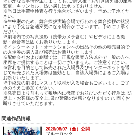
※いかなる事情が生じましても､ご購入後・お引き換え後の座席
変更、キャンセル、払い戻しは承っておりません。
※当日は手荷物検査を行う場合がございます。予めご了承くだ
さい。
※生中継のため、舞台挨拶実施会場で行われる舞台挨拶の状況
により予定は急遽変更になる場合がございます。予めご了承く
ださい。
※劇場内での写真撮影（携帯カメラ含む）やビデオによる撮
影・録音等は固くお断りいたします。
※インターネット・オークションへの出品その他の転売目的で
の入場券の購入及び転売はお断りいたします。
※配給会社および劇場では、正規な販売方法以外で一般の方へ
座席をご提供することは一切ございません。ご注意ください。
※営利を目的として転売された入場券及びインターネットを通
じて転売された入場券は無効とし、当該入場券によるご入場は
お断りいたします。
※中継先の劇場にマスコミ取材が入る場合もございます。ご了
承のうえご参加ください。
※発売日より前もって敷地内に徹夜でお並びいただく行為は､防
災上・お客様の安全上､及び近隣の迷惑となりますので､固くお
断りさせていただきます。
関連作品情報
2026/08/07（金）公開
ブルーロック