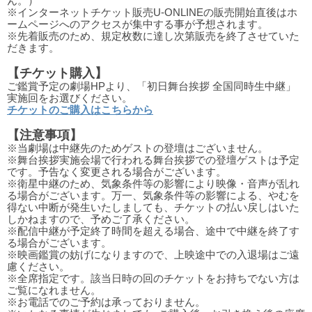
ん。）
※インターネットチケット販売U-ONLINEの販売開始直後はホ
ームページへのアクセスが集中する事が予想されます。
※先着販売のため、規定枚数に達し次第販売を終了させていた
だきます。
【チケット購入】
ご鑑賞予定の劇場HPより、「初日舞台挨拶 全国同時生中継」
実施回をお選びください。
チケットのご購入はこちらから
【注意事項】
※当劇場は中継先のためゲストの登壇はございません。
※舞台挨拶実施会場で行われる舞台挨拶での登壇ゲストは予定
です。予告なく変更される場合がございます。
※衛星中継のため、気象条件等の影響により映像・音声が乱れ
る場合がございます。万一、気象条件等の影響による、やむを
得ない中断が発生いたしましても、チケットの払い戻しはいた
しかねますので、予めご了承ください。
※配信中継が予定終了時間を超える場合、途中で中継を終了す
る場合がございます。
※映画鑑賞の妨げになりますので、上映途中での入退場はご遠
慮ください。
※全席指定です。該当日時の回のチケットをお持ちでない方は
ご覧になれません。
※お電話でのご予約は承っておりません。