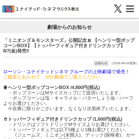
劇場からのお知らせ
「ミニオンズ＆モンスターズ」公開記念🍌 【ヘンリー型ポップ
コーンBOX】【トッパーフィギュア付きドリンクカップ】
8/7(金)発売‼️
お知らせ
（2026-08-04更新）
ローソン・ユナイテッドシネマ グループの上映劇場で発売！
ご鑑賞とあわせて、ぜひ劇場でご購入ください
🍿ヘンリー型ポップコーンBOX /4,800円(税込)
・ポップコーンはMサイズカップにて提供いたします。
・ポップコーンは塩・キャラメル・バターしょう油・ハーフ
よりお選びください。
※在庫に限りがございます。なくなり次第終了いたします。
🥤トッパーフィギュア付きドリンクカップ /1,600円(税込)
・ドリンクはソフトドリンクMサイズよりお選びください。
・トッパーフィギュアは以下5種より1種お選びください。
《ジェームズ、ミニオン(未開人)、ディック(探検者)、カー