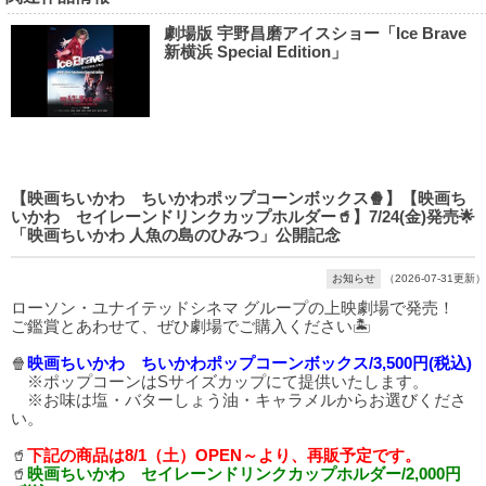
劇場版 宇野昌磨アイスショー「Ice Brave
新横浜 Special Edition」
【映画ちいかわ ちいかわポップコーンボックス🍿】【映画ち
いかわ セイレーンドリンクカップホルダー🥤】7/24(金)発売🌟
「映画ちいかわ 人魚の島のひみつ」公開記念
お知らせ
（2026-07-31更新）
ローソン・ユナイテッドシネマ グループの上映劇場で発売！
ご鑑賞とあわせて、ぜひ劇場でご購入ください🏝️
🍿
映画ちいかわ ちいかわポップコーンボックス/3,500円(税込)
※ポップコーンはSサイズカップにて提供いたします。
※お味は塩・バターしょう油・キャラメルからお選びくださ
い。
🥤
下記の商品は8/1（土）OPEN～より、再販予定です。
🥤
映画ちいかわ セイレーンドリンクカップホルダー/2,000円