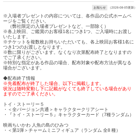
お知らせ
（2026-08-05更新）
※入場者プレゼントの内容については、各作品の公式ホームペ
ージをご覧ください。
（弊社限定の入場者プレゼントなど、一部除く）
※各上映回、ご鑑賞のお客様1名につき1つ、ご入場時にお渡し
いたします。
※チケットを複数枚お持ちいただいても、各上映回お客様1名に
つき1つのお渡しとなります。
※数に限りがございます。なくなり次第配布終了となりますの
でご了承ください。
※特別な指定がある作品の場合、配布対象や配布方法が異なる
場合がございます。
◆配布終了情報
※先着配布が終了した場合、以下に掲載します。
状況は随時変動し下に記載がなくても終了している場合があり
ますのでご了承ください。
トイ・ストーリー５
・＜全バージョン共通＞キャラクタークリアシート
・『トイ・ストーリー５』キャラクターカード（7種ランダム）
映画ちいかわ 人魚の島のひみつ
・＜第1弾＞チャームミニフィギュア（ランダム 全8 種）