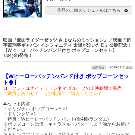
作品の上映スケジュールはこちら
映画『仮面ライダーゼッツ さよならのミッション』／映画『超
宇宙刑事ギャバン インフィニティ 太陽が泣いた日』公開記念！
【Wヒーローパッチンバンド付き ポップコーンセット】
7/24(金)発売！
お知らせ
（2026-07-21更新）
【Wヒーローパッチンバンド付き ポップコーンセッ
ト🍿】
ローソン・ユナイテッドシネマ グループの上映劇場で発売！
ご鑑賞とあわせて、ぜひ劇場でご購入ください🎵
🌊セット内容
・オリジナル ポップコーンS ×1
・ドリンクM ×1
・特典：Wヒーローパッチンバンド(全4種/ランダム)
※ポップコーンは塩・キャラメル・バターしょう油からお選び
ください。
※ドリンクはソフトドリンクMサイズ、カフェドリンクからお