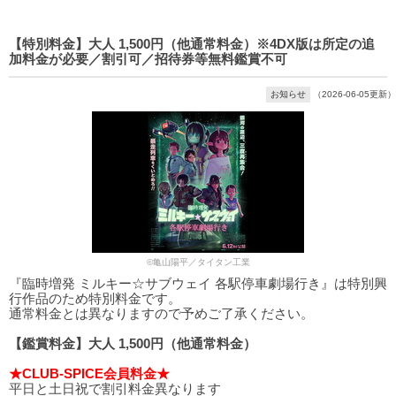
【特別料金】大人 1,500円（他通常料金）※4DX版は所定の追
加料金が必要／割引可／招待券等無料鑑賞不可
お知らせ
（2026-06-05更新）
©亀山陽平／タイタン工業
『臨時増発 ミルキー☆サブウェイ 各駅停車劇場行き』は特別興
行作品のため特別料金です。
通常料金とは異なりますので予めご了承ください。
【鑑賞料金】大人 1,500円（他通常料金）
★CLUB-SPICE会員料金★
平日と土日祝で割引料金異なります