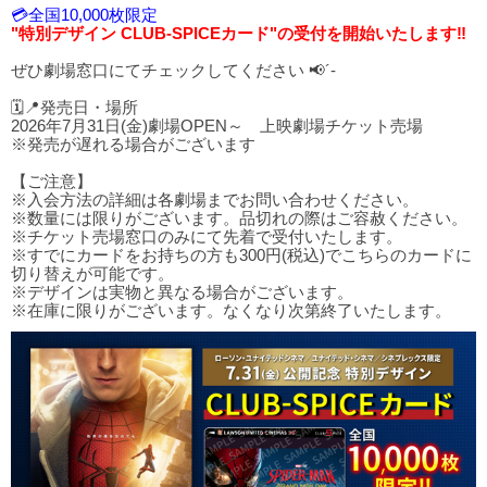
💳全国10,000枚限定
"特別デザイン CLUB-SPICEカード"の受付を開始いたします‼️
ぜひ劇場窓口にてチェックしてください 📢´-
🗓️📍発売日・場所
2026年7月31日(金)劇場OPEN～ 上映劇場チケット売場
※発売が遅れる場合がございます
【ご注意】
※入会方法の詳細は各劇場までお問い合わせください。
※数量には限りがございます。品切れの際はご容赦ください。
※チケット売場窓口のみにて先着で受付いたします。
※すでにカードをお持ちの方も300円(税込)でこちらのカードに
切り替えが可能です。
※デザインは実物と異なる場合がございます。
※在庫に限りがございます。なくなり次第終了いたします。