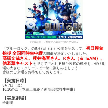
©金城宗幸・ノ村優介／講談社 ©CK WORKS
初日舞台
『ブルーロック』の8月7日（金）公開を記念して、
挨拶 全国同時生中継
の開催が決定いたしました。
高橋文哉さん、櫻井海音さん、Kさん（＆TEAM）、
他豪華キャスト
を迎えて行われる舞台挨拶の模様を、ぜひ劇
場の大きなスクリーンで一緒に楽しみましょう！
皆様のご来場をお待ちしております。
【実施日時】
8月7日（金）
16:10の回（本編上映終了後 舞台挨拶生中継）
【実施劇場】
全劇場