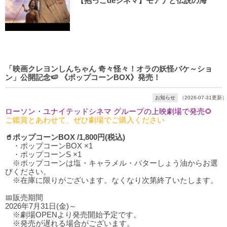
【抱っこdeシネマ】モアナと伝説の海
「映画クレヨンしんちゃん 奇々怪々！オラの妖怪バケ～ショ
ン」公開記念🍉 《ポップコーンBOX》発売！
お知らせ
（2026-07-31更新）
ローソン・ユナイテッドシネマ グループの上映劇場で発売🌻
ご鑑賞とあわせて、ぜひ劇場でご購入ください
🥤ポップコーンBOX /1,800円(税込)
・ポップコーンBOX ×1
・ポップコーンS ×1
※ポップコーンは塩・キャラメル・バターしょう油からお選
びください。
※在庫に限りがございます。なくなり次第終了いたします。
📅販売期間
2026年7月31日(金)～
※劇場OPENより発売開始予定です。
※発売が遅れる場合がございます。