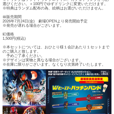
選びください。＋100円でゆずドリンクに変更いただけます。
※特典はランダム配布の為、絵柄はお選びいただけません。
📅販売期間
2026年7月24日(金) 劇場OPENより発売開始予定
※発売が遅れる場合がございます。
💴価格
1,500円(税込)
※本セットについては、おひとり様１会計あたり１セットまで
のご購入と致します。
予めご了承ください。
※デザインは実物と異なる場合がございます。
※在庫に限りがございます。なくなり次第終了いたします。