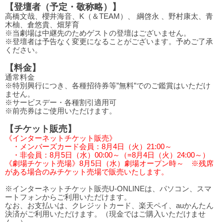
【登壇者（予定・敬称略）】
高橋文哉、櫻井海音、K（＆TEAM）、 綱啓永 、野村康太、青
木柚、倉悠貴、畑芽育
※当劇場は中継先のためゲストの登壇はございません。
※登壇者は予告なく変更になることがございます。予めご了承
ください。
【料金】
通常料金
※特別興行につき、各種招待券等”無料”でのご鑑賞はいただけ
ません。
※サービスデー・各種割引適用可
※前売券はご使用いただけます。
【チケット販売】
《インターネットチケット販売》
・メンバーズカード会員：8月4日（火）21:00～
・非会員：8月5日（水）00:00～（=8月4日（火）24:00～）
《劇場チケット売場》8月5日（水）劇場オープン時～ ※残席
がある場合のみチケット売場で販売いたします。
※インターネットチケット販売U-ONLINEは、パソコン、スマ
ートフォンからご利用いただけます。
なお、お支払いは、クレジットカード、楽天ペイ、auかんたん
決済がご利用いただけます。（現金ではご購入いただけませ