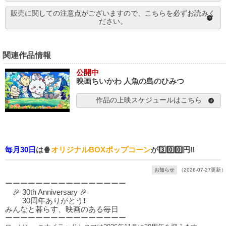
販売に関しての注意点がございますので、こちらを必ずお読みく
ださい。
関連作品情報
公開中
映画ちいかわ 人魚の島のひみつ
作品の上映スケジュールはこちら
毎月30日
は🍿
オリジナルBOXポップコーン
が3️⃣0️⃣0️⃣円‼️
お知らせ
（2026-07-27更新）
ーーーーーーーーーーーーーーーー
🎉 30th Anniversary 🎉
30周年ありがとう❗
みんなと暮らす、映画のある毎日
ーーーーーーーーーーーーーーーー