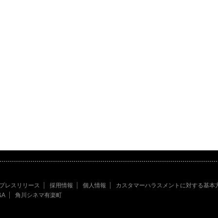
プレスリリース
採用情報
個人情報
カスタマーハラスメントに対する基本
&A
角川シネマ有楽町