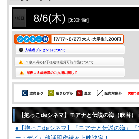
8/6(木)
[8:30開館]
入場者プレゼントについて
３歳未満のお子様連れ鑑賞可能作品について
深夜１８歳未満のご入場に関して
【抱っこdeシネマ】モアナと伝説の海（吹替）
●【抱っこdeシネマ】『モアナと伝説の海』
ー・デイ』他話題作続々上映決定！