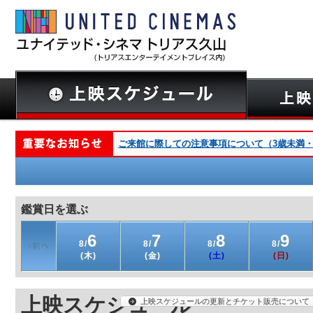
ご来館に際しての注意事項について（3歳未満・深夜
鑑賞日を選ぶ
6
7
8
9
8/
8/
8/
8/
(木)
(金)
(土)
(日)
上映スケジュール
上映スケジュールの更新とチケット販売について