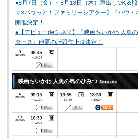
●8月7日（金）～8月13日（木）声出しOK＆
マ×パウっと！ファミリーシアター】『パウ・
開催決定！
●【デビューdeシネマ】『映画ちいかわ 人魚
ターズ』他夏の話題作上映決定！
08:45
～10:28
映画ちいかわ 人魚の島のひみつ
09:15
13:55
18:30
～11:09
～15:49
～20:24
10:30
～12:24