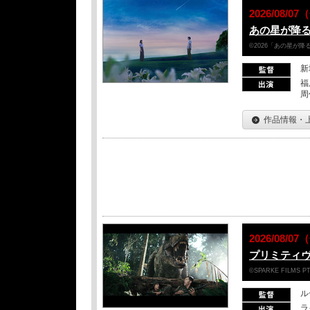
2026/08/
あの星が降
©2026「あの星が
新
福
周
作品情報・
2026/08/
プリミティヴ
©SPARKE FILMS PT
ル
ラ