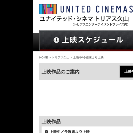
HOME
>
トリアス久山
> 上映中/今週末より上映
上映作品のご案内
上映
上映作品