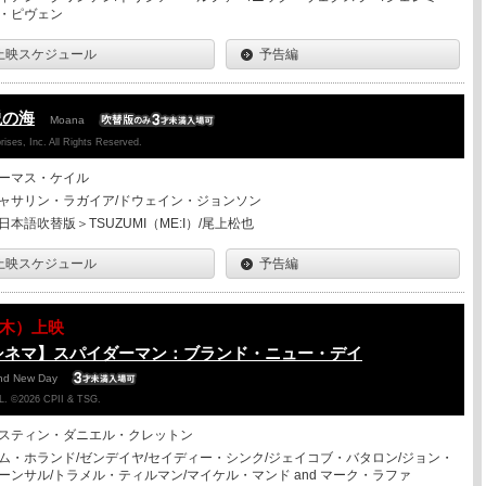
・ピヴェン
上映スケジュール
予告編
説の海
Moana
ises, Inc. All Rights Reserved.
ーマス・ケイル
ャサリン・ラガイア/ドウェイン・ジョンソン
日本語吹替版＞TSUZUMI（ME:I）/尾上松也
上映スケジュール
予告編
13（木）上映
シネマ】スパイダーマン：ブランド・ニュー・デイ
and New Day
. ©2026 CPII & TSG.
スティン・ダニエル・クレットン
ム・ホランド/ゼンデイヤ/セイディー・シンク/ジェイコブ・バタロン/ジョン・
ーンサル/トラメル・ティルマン/マイケル・マンド and マーク・ラファ