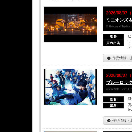
2026/08/
ミニオンズ
© Universal Studios.
ピ
＜
テ
作品情報・
2026/08/
ブルーロッ
©金城宗幸・ノ村優介／
瀧
高
昭
作品情報・