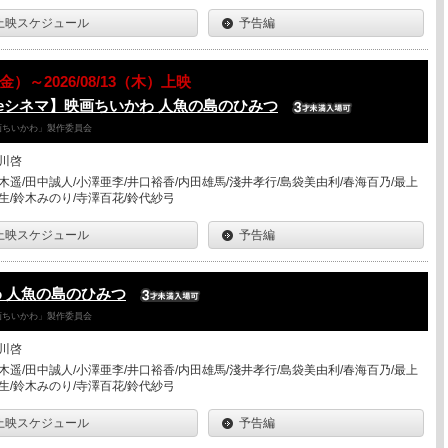
上映スケジュール
予告編
7（金）～2026/08/13（木）上映
eシネマ】映画ちいかわ 人魚の島のひみつ
「映画ちいかわ」製作委員会
川啓
木遥/田中誠人/小澤亜李/井口裕香/内田雄馬/淺井孝行/島袋美由利/春海百乃/最上
生/鈴木みのり/寺澤百花/鈴代紗弓
上映スケジュール
予告編
 人魚の島のひみつ
「映画ちいかわ」製作委員会
川啓
木遥/田中誠人/小澤亜李/井口裕香/内田雄馬/淺井孝行/島袋美由利/春海百乃/最上
生/鈴木みのり/寺澤百花/鈴代紗弓
上映スケジュール
予告編