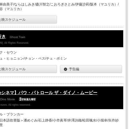
林由美子/ならはしみき/森川智之/こおろぎさとみ/伊藤沙莉/阪本（マユリカ）/
谷（マユリカ）
上映スケジュール
行き
Ghost Train
. All Rights Reserved.
ク・セウン
ュ・ヒョニョン/チョン・ベス/チェ・ボミン
上映スケジュール
予告編
eシネマ】パウ・パトロール ザ・ダイノ・ムービー
 Dino Movie
ures. All rights reserved.
ル・ブランカー
日本語吹替版＞潘めぐみ/石上静香/小市眞琴/井澤詩織/松田颯水/小堀幸/矢作紗
里