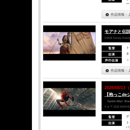
ー
作品情報・
モアナと伝
©2026 Disney Enterpr
ト
キ
＜
作品情報・
2026/08/
【抱っこde
Spider-Man: Br
© & ™ 2026 MARVEL
デ
ト
バ