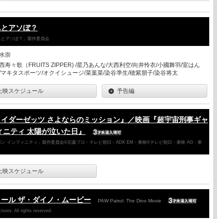
んとアソぼ？
さんとアソぼ？」製作委員会
水崇
西寿々歌（FRUITS ZIPPER) /星乃あんな/大西利空/向井怜衣/小國舞羽/室はん
/マキタスポーツ/オクイシュージ/菜葉菜/染谷準生/穂紫朋子/染谷将太
上映スケジュール
予告編
ライダーゼッツ さよならのミッション』／映画『超宇宙刑事ギャ
ィニティ 太陽が泣いた日』
ン インフィニティ」製作委員会©石森プロ・テレビ朝日・ADK EM・東映©テレビ朝日・東映 AG・東
上映スケジュール
ール ザ・ダイノ・ムービー
PAW Patrol: The Dino Movie
ures. All rights reserved.