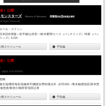
07（金）公開
＆モンスターズ
Minions & Monsters
 All Rights Reserved.
エール・コフィン
日本語吹替版＞松平健/山寺宏一/鈴木愛理/エース（バッテリィズ）/寺家（バッ
リィズ）/LiSA
上映スケジュール
予告編
07（金）公開
ク
講談社 ©CK WORKS
悠輔
橋文哉/櫻井海音/高橋恭平/綱啓永/野村康太/K（&TEAM）/青木柚/西垣匠/富本惣
/倉悠貴/東啓介/畑芽育/窪田正孝
上映スケジュール
予告編