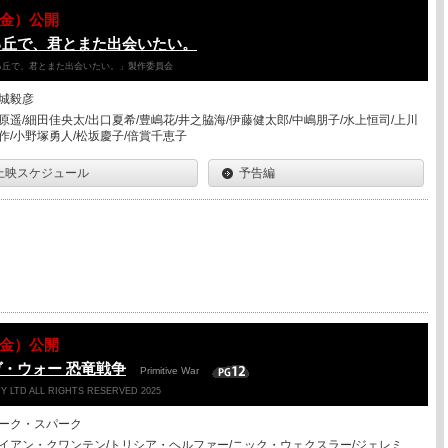
07（金）公開
る丘で、君とまた出会いたい。
降る丘で、君とまた出会いたい。」製作委員会
城毅彦
原遥/細田佳央太/出口夏希/豊嶋花/井之脇海/伊藤健太郎/中嶋朋子/水上恒司/上川
作/小野塚勇人/松坂慶子/倍賞千恵子
上映スケジュール
予告編
07（金）公開
・ウォー 恐竜戦争
Primitive War
Y LTD ALL RIGHTS RESERVED 2025
ーク・スパーク
イアン・クワンテン/トリシア・ヘルファー/ニック・ウェクスラー/ジェレミ