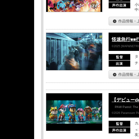
小
中
作品情報・
怪速急行■■
©2025 [MAP&NETRIN]
タ
チ
作品情報・
【デビューd
PAW Patrol: The
©2026 Paramount Pict
カ
＜
友