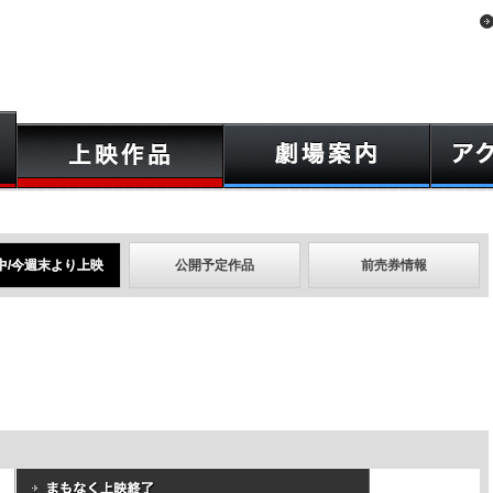
中/今週末より上映
公開予定作品
前売券情報