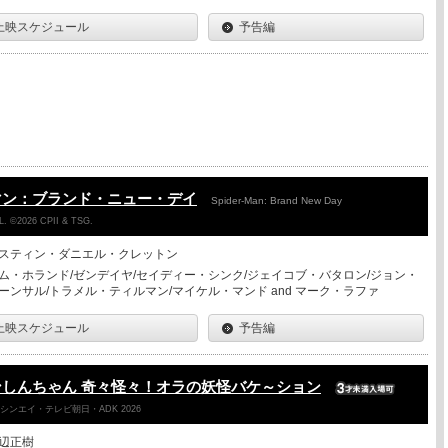
上映スケジュール
予告編
マン：ブランド・ニュー・デイ
Spider-Man: Brand New Day
. ©2026 CPII & TSG.
スティン・ダニエル・クレットン
ム・ホランド/ゼンデイヤ/セイディー・シンク/ジェイコブ・バタロン/ジョン・
ーンサル/トラメル・ティルマン/マイケル・マンド and マーク・ラファ
上映スケジュール
予告編
しんちゃん 奇々怪々！オラの妖怪バケ～ション
ンエイ・テレビ朝日・ADK 2026
辺正樹