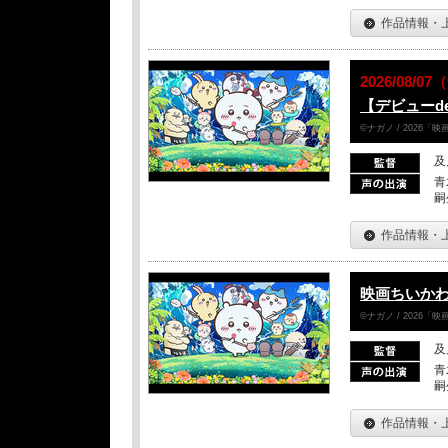
作品情報・
2026/08/0
【デビューd
©ナガノ / 2026
及
青
嗣
作品情報・
映画ちいかわ
©ナガノ / 2026
及
青
嗣
作品情報・