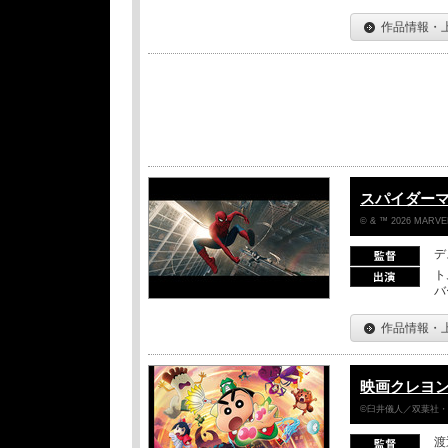
作品情報・
スパイダー
© & ™ 2026 MARVEL
デ
ト
バ
作品情報・
映画クレヨン
©臼井儀人／双葉社・シ
渡