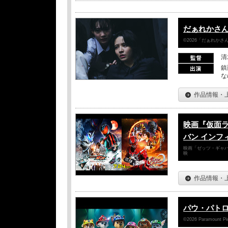
だぁれかさ
©2026「だぁれか
清
鎮
な
作品情報・
映画『仮面
バン インフ
映画「ゼッツ・ギャバ
映
作品情報・
パウ・パトロ
©2026 Paramount Pict