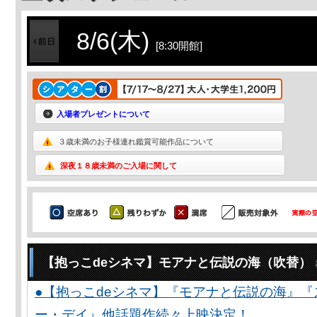
8/6(木)
[8:30開館]
入場者プレゼントについて
３歳未満のお子様連れ鑑賞可能作品について
深夜１８歳未満のご入場に関して
【抱っこdeシネマ】モアナと伝説の海（吹替）
●【抱っこdeシネマ】『モアナと伝説の海』
ー・デイ』他話題作続々上映決定！