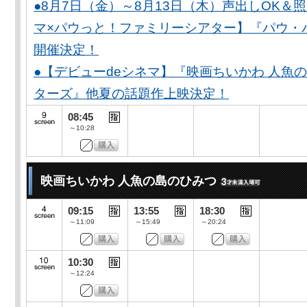
●8月7日（金）～8月13日（木）声出しOK＆
マ×パウっと！ファミリーシアター】『パウ・
開催決定！
●【デビューdeシネマ】『映画ちいかわ 人魚
ターズ』他夏の話題作上映決定！
08:45
～10:28
映画ちいかわ 人魚の島のひみつ
09:15
13:55
18:30
～11:09
～15:49
～20:24
10:30
～12:24