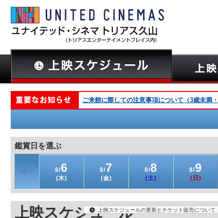
ご来館に際しての注意事項について（3歳未満・深夜
鑑賞日を選ぶ
6
7
8
9
8/
8/
8/
8/
(木)
(金)
(土)
(日)
上映スケジュール
上映スケジュールの更新とチケット販売について