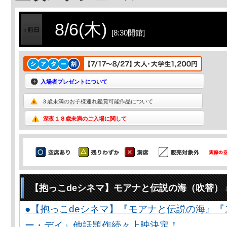
8/6(木)
[8:30開館]
入場者プレゼントについて
３歳未満のお子様連れ鑑賞可能作品について
深夜１８歳未満のご入場に関して
【抱っこdeシネマ】モアナと伝説の海（吹替）
●【抱っこdeシネマ】『モアナと伝説の海』
ー・デイ』他話題作続々上映決定！