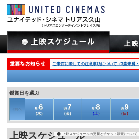
ご来館に際しての注意事項について（3歳未満・深夜
鑑賞日を選ぶ
6
7
8
9
8/
8/
8/
8/
(木)
(金)
(土)
(日)
上映スケジュール
上映スケジュールの更新とチケット販売について