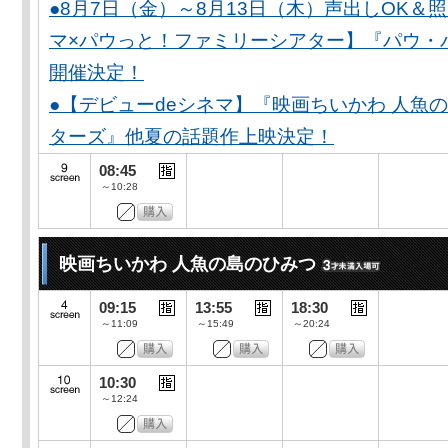
●8月7日（金）～8月13日（木）声出しOK＆
マ×パウっと！ファミリーシアター】『パウ・
開催決定！
●【デビューdeシネマ】『映画ちいかわ 人魚
ターズ』他夏の話題作上映決定！
08:45
～10:28
映画ちいかわ 人魚の島のひみつ
09:15
13:55
18:30
～11:09
～15:49
～20:24
10:30
～12:24