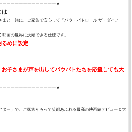
ーーーーーーーーーーーーーー★
とは
さまと一緒に、ご家族で安心して『パウ・パトロール ザ・ダイノ・
。
く映画の世界に没頭できる仕様です。
明るめに設定
。
、お子さまが声を出してパウパトたちを応援しても大
ーーーーーーーーーーーーーー★
アター」で、ご家族そろって笑顔あふれる最高の映画館デビュー＆大