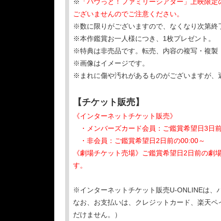
※
「パウっと！ファミリーシアター」上映限定の
ございませんのでご注意ください。
※数に限りがございますので、なくなり次第終
※本作鑑賞お一人様につき、1枚プレゼント。
※特典は非売品です。転売、内容の複写・複製
※画像はイメージです。
※まれに傷や汚れがあるものがございますが、
【チケット販売】
《インターネットチケット販売》
・メンバーズカード会員：ご鑑賞希望日3日前の
・非会員：ご鑑賞希望日2日前の00:00～
《劇場チケット売場》ご鑑賞希望日2日前の劇
す。
※インターネットチケット販売U-ONLINE
なお、お支払いは、クレジットカード、楽天ペ
だけません。）