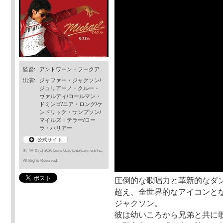
監督:
アントワーン・フークア
出演:
ジャファー・ジャクソン/
ジュリアーノ・クルー・
ヴァルディ/コールマン・
ドミンゴ/ニア・ロング/ケ
ンドリック・サンプソン/
マイルズ・テラー/ロー
ラ・ハリアー
公式サイト
®, TM & (c) 2026 Lions Gate Entertainment Inc.
All Rights Reserved.
圧倒的な歌唱力と革新的なダ
超え、全世界的なアイコンとな
ジャクソン。
彼は幼いころから兄弟と共に