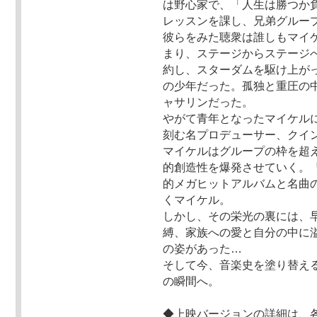
は野心家で、「人生は勝つか
レッスンを課し、兄弟グループ
彼らをみた聴衆は誰しもマイ
まり、ステージからステージ
約し、スターダムを駆け上が
の少年だった。孤独と重圧の
ャサリンだった。
やがて青年となったマイケル
刻む名プロデューサー、クイ
マイケルはグループの枠を超
的創造性を爆発させていく。
的メガヒットアルバムと名曲
くマイケル。
しかし、その栄光の裏には、
縛、家族への愛と自分の中に
の姿があった…
そして今、音楽史を塗り替える
の瞬間へ。
◆上映バージョンの詳細は、