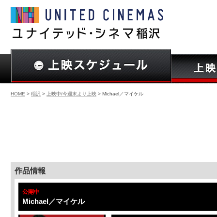
HOME
>
稲沢
>
上映中/今週末より上映
> Michael／マイケル
作品情報
公開中
Michael／マイケル