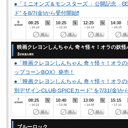
●「ミニオンズ＆モンスターズ 」公開記念╭Ꙭ╮ 
ド” を8/7(金)から受付開始❗️
08:25
10:25
12:25
14:30
～10:10
～12:10
～14:10
～16:15
映画クレヨンしんちゃん 奇々怪々！オラの妖怪
●「映画クレヨンしんちゃん 奇々怪々！オラの
ップコーンBOX》発売！
●「映画クレヨンしんちゃん 奇々怪々！オラの妖
別デザインCLUB-SPICEカード” を7/31(金)か
08:25
10:40
13:00
15:15
～10:21
～12:36
～14:56
～17:11
ブルーロック