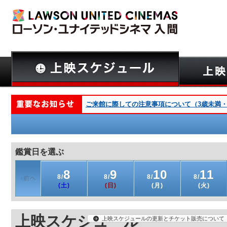
ご来館に際しての注意事項について（3歳未満・深夜
鑑賞日を選ぶ
8
9
10
11
8/
8/
8/
8/
(土)
(日)
(月)
(火)
上映スケジュール
上映スケジュールの更新とチケット販売について