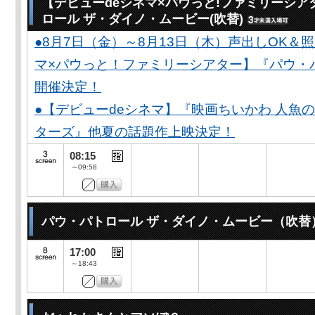
【デビューdeシネマ×パウっと!ファミリーシア
ロール ザ・ダイノ・ムービー(吹替)
●8月7日（金）～8月13日（木）声出しOK＆
マ×パウっと！ファミリーシアター】『パウ・
開催決定！
●【デビューdeシネマ】『映画ちいかわ 人魚
ターズ』他夏の話題作上映決定！
08:15
～09:58
パウ・パトロール ザ・ダイノ・ムービー（吹替
17:00
～18:43