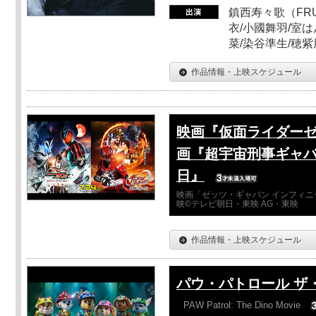
鎮西寿々歌（FRUI
衣/小國舞羽/室
菜/染谷準生/穂紫
作品情報・上映スケジュール
映画『仮面ライダーゼ
画『超宇宙刑事ギャバ
日』
映画「ゼッツ・ギャバン インフィニ
映©テレビ朝日・東映 AG・東映
作品情報・上映スケジュール
パウ・パトロール ザ
PAW Patrol: The Dino Movie