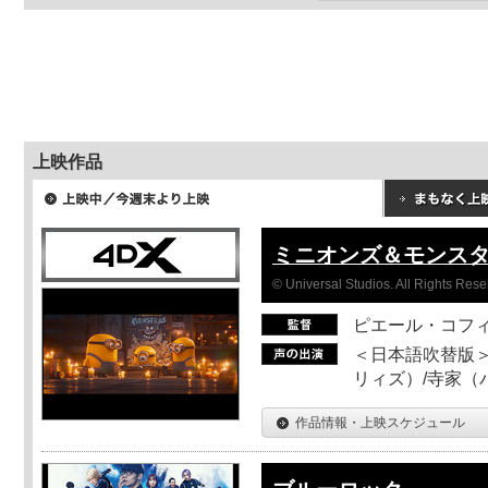
上映作品
ミニオンズ＆モンス
© Universal Studios. All Rights Rese
ピエール・コフ
＜日本語吹替版＞
リィズ）/寺家（バ
作品情報・上映スケジュール