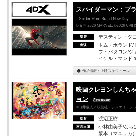
スパイダーマン：ブ
Spider-Man: Brand New Day
© & ™ 2026 MARVEL. ©2026 CPII &
デスティン・ダ
トム・ホランド/
ブ・バタロン/ジ
イケル・マンド a
作品情報・上映スケジュール
映画クレヨンしんちゃ
ョン
©臼井儀人／双葉社・シンエイ・テレビ
渡辺正樹
小林由美子/なら
阪本（マユリカ）