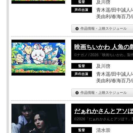
及川啓
青木遥/田中誠人/
美由利/春海百乃
作品情報・上映スケジュール
映画ちいかわ 人魚の
©ナガノ / 2026「映画ちいかわ」
及川啓
青木遥/田中誠人/
美由利/春海百乃
作品情報・上映スケジュール
だぁれかさんとアソ
©2026「だぁれかさんとアソぼ？」
清水崇