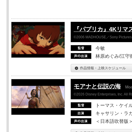
『パプリカ』4Kリマ
©2006 MADHOUSE／Sony Pictures En
今敏
林原めぐみ/江守
作品情報・上映スケジュール
モアナと伝説の海
Mo
©2026 Disney Enterprises, Inc. All 
トーマス・ケイ
キャサリン・ラガ
＜日本語吹替版＞T