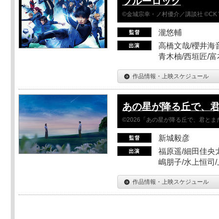
ブルーロック
©金城宗幸・ノ村優介／講談社 ©CK 
瀧悠輔
高橋文哉/櫻井海音
青木柚/西垣匠/富
作品情報・上映スケジュール
あの星が降る丘で、
©2026「あの星が降る丘で、君と
新城毅彦
福原遥/細田佳央太
嶋朋子/水上恒司
作品情報・上映スケジュール