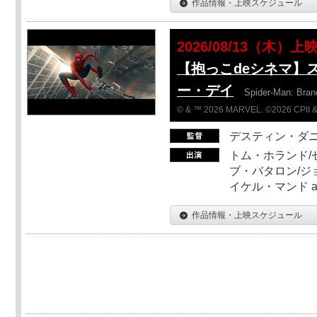
作品情報・上映スケジュール
2026/08/13（木）上
【抱っこdeシネマ】
ー・デイ
Spider-Man: Bra
© & ™ 2026 MARVEL. ©2026 CPII &
デスティン・ダ
トム・ホランド/
ブ・バタロン/ジ
イケル・マンド a
作品情報・上映スケジュール