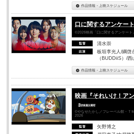
作品情報・上映スケジュール
口に関するアンケー
©2026映画「口に関するアンケー
清水崇
板垣李光人/綱啓永
（BUDDiiS）/
作品情報・上映スケジュール
映画『それいけ！ア
©やなせたかし／フレーベル館・ＴＭ
2026
矢野博之