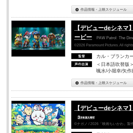
作品情報・上映スケジュール
【デビューdeシネマ
ービー
PAW Patrol: The Din
©2026 Paramount Pictures. All rights
カル・ブランカ
＜日本語吹替版＞
颯水/小堀幸/矢
作品情報・上映スケジュール
【デビューdeシネマ
©ナガノ / 2026「映画ちいかわ」