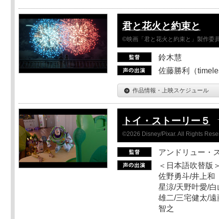
君と花火と約束と
©映画「君と花火と約束と」製作委
鈴木慧
佐藤勝利（timel
作品情報・上映スケジュール
トイ・ストーリー５
©2026 Disney/Pixar. All Rights Rese
アンドリュー・
＜日本語吹替版＞
佐野勇斗/井上和
星涼/天野叶愛/白
雄二/三宅健太/遠
智之