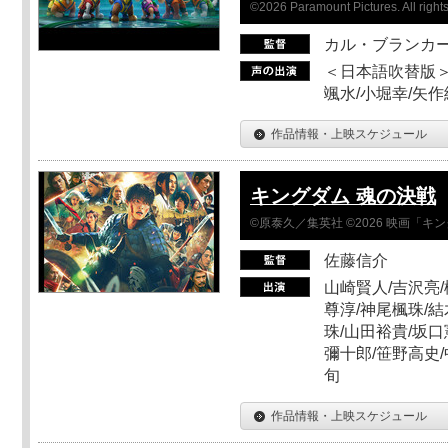
©2026 Paramount Pictures. All rights
カル・ブランカ
＜日本語吹替版＞
颯水/小堀幸/矢
作品情報・上映スケジュール
キングダム 魂の決戦
©原泰久／集英社 ©2026 映画「
佐藤信介
山崎賢人/吉沢亮/
尊淳/神尾楓珠/結
珠/山田裕貴/坂口
彌十郎/笹野高史/
旬
作品情報・上映スケジュール