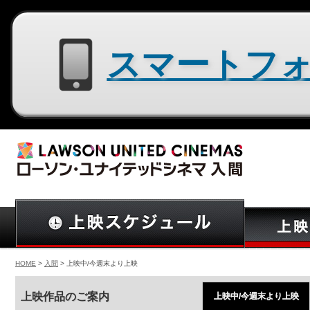
スマートフォン用サイトはコチラ
HOME
>
入間
> 上映中/今週末より上映
上映作品のご案内
上映中/今週末より上映