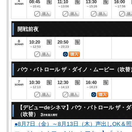
08:45
11:10
13:30
16:00
～10:41
～13:06
～15:26
～17:56
開戦前夜
10:20
20:50
～12:53
～23:23
パウ・パトロール ザ・ダイノ・ムービー（吹替
10:30
12:30
16:40
～12:13
～14:13
～18:23
【デビューdeシネマ】パウ・パトロール ザ・
（吹替）
●8月7日（金）～8月13日（木）声出しOK＆