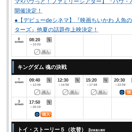
マ×パウっと！ファミリーシアター】『パウ・
開催決定！
●【デビューdeシネマ】『映画ちいかわ 人魚
ターズ』他夏の話題作上映決定！
08:20
～10:03
キングダム 魂の決戦
09:40
12:30
15:20
20:30
～12:09
～14:59
～17:49
～22:59
17:50
～20:19
トイ・ストーリー５（吹替）