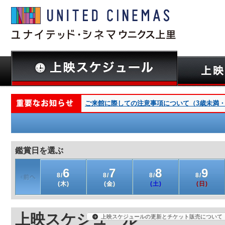
ご来館に際しての注意事項について（3歳未満・深夜
鑑賞日を選ぶ
6
7
8
9
8/
8/
8/
8/
(木)
(金)
(土)
(日)
上映スケジュール
上映スケジュールの更新とチケット販売について