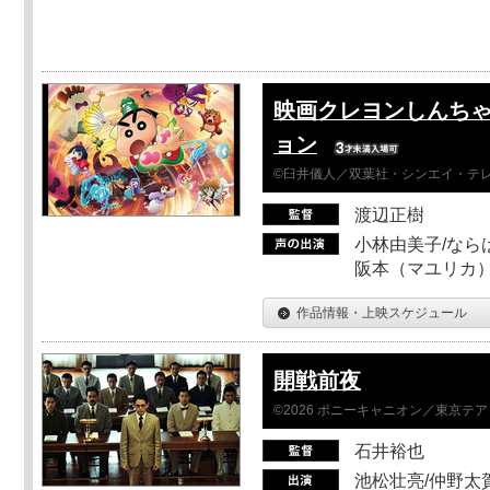
映画クレヨンしんちゃ
ョン
©臼井儀人／双葉社・シンエイ・テレビ
渡辺正樹
小林由美子/なら
阪本（マユリカ）
作品情報・上映スケジュール
開戦前夜
©2026 ポニーキャニオン／東京テ
石井裕也
池松壮亮/仲野太賀