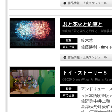
作品情報・上映スケジュール
君と花火と約束と
©映画「君と花火と約束と」製作委
鈴木慧
佐藤勝利（timel
作品情報・上映スケジュール
トイ・ストーリー５
©2026 Disney/Pixar. All Rights Rese
アンドリュー・
＜日本語吹替版＞
佐野勇斗/井上和
星涼/天野叶愛/白