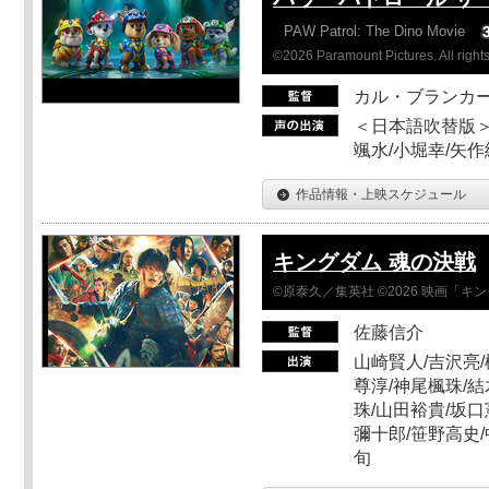
PAW Patrol: The Dino Movie
©2026 Paramount Pictures. All rights
カル・ブランカ
＜日本語吹替版＞
颯水/小堀幸/矢
作品情報・上映スケジュール
キングダム 魂の決戦
©原泰久／集英社 ©2026 映画「
佐藤信介
山崎賢人/吉沢亮/
尊淳/神尾楓珠/結
珠/山田裕貴/坂口
彌十郎/笹野高史/
旬