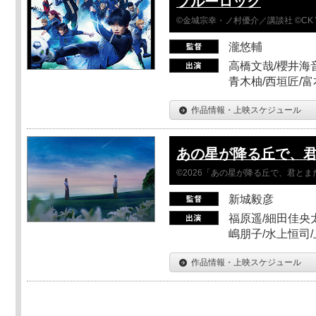
ブルーロック
©金城宗幸・ノ村優介／講談社 ©CK 
瀧悠輔
高橋文哉/櫻井海音
青木柚/西垣匠/富
作品情報・上映スケジュール
あの星が降る丘で、
©2026「あの星が降る丘で、君と
新城毅彦
福原遥/細田佳央太
嶋朋子/水上恒司
作品情報・上映スケジュール