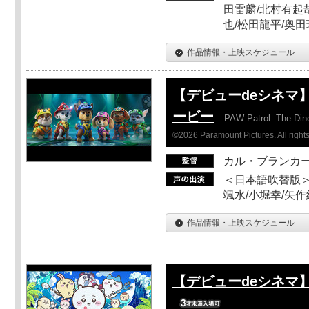
田雷麟/北村有起
也/松田龍平/奥田
作品情報・上映スケジュール
【デビューdeシネマ
ービー
PAW Patrol: The Din
©2026 Paramount Pictures. All rights
カル・ブランカ
＜日本語吹替版＞
颯水/小堀幸/矢
作品情報・上映スケジュール
【デビューdeシネマ