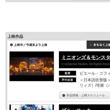
上映作品
ミニオンズ＆モンス
© Universal Studios. All Rights Rese
ピエール・コフ
＜日本語吹替版＞
リィズ）/寺家（バ
作品情報・上映スケジュール