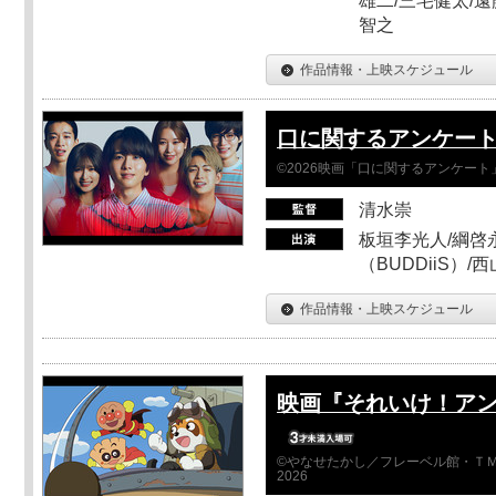
雄二/三宅健太/遠
智之
作品情報・上映スケジュール
口に関するアンケー
©2026映画「口に関するアンケー
清水崇
板垣李光人/綱啓永
（BUDDiiS）/
作品情報・上映スケジュール
映画『それいけ！ア
©やなせたかし／フレーベル館・ＴＭ
2026