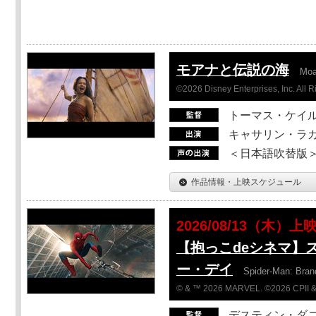
モアナと伝説の海
Mo
©2026 Disney Enterprises, Inc. All 
トーマス・ケイ
キャサリン・ラガ
＜日本語吹替版＞T
作品情報・上映スケジュール
2026/08/13（木）上
【抱っこdeシネマ】
ー・デイ
Spider-Man: Bra
© & ™ 2026 MARVEL. ©2026 CPII &
デスティン・ダ