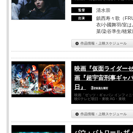
清水崇
鎮西寿々歌（FRUI
衣/小國舞羽/室
菜/染谷準生/穂紫
作品情報・上映スケジュール
映画『仮面ライダーゼ
画『超宇宙刑事ギャバ
日』
映画「ゼッツ・ギャバン インフィニ
映©テレビ朝日・東映 AG・東映
作品情報・上映スケジュール
パウ・パトロール ザ