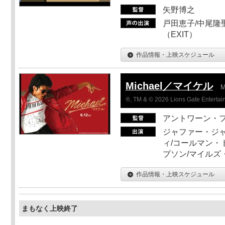
矢野博之
戸田恵子/中尾隆聖
（EXIT）
作品情報・上映スケジュール
Michael／マイケル
M
®, TM & © 2026 Lions Gate Entertain
アントワーン・
ジャファー・ジ
ィ/コールマン・
プソン/マイルズ
作品情報・上映スケジュール
まもなく上映終了