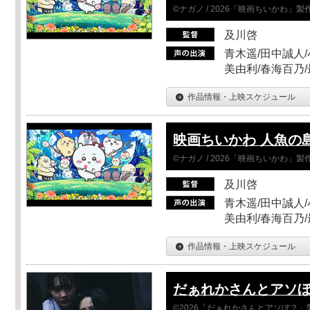
©ナガノ / 2026「映画ちいかわ」
及川啓
青木遥/田中誠人/
美由利/春海百乃
作品情報・上映スケジュール
映画ちいかわ 人魚の
©ナガノ / 2026「映画ちいかわ」
及川啓
青木遥/田中誠人/
美由利/春海百乃
作品情報・上映スケジュール
だぁれかさんとアソ
©2026「だぁれかさんとアソぼ？」