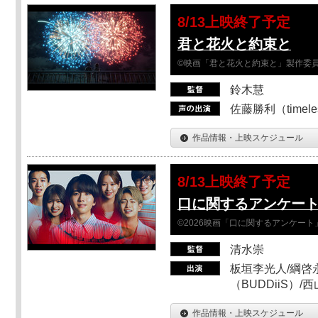
8/13上映終了予定
君と花火と約束と
©映画「君と花火と約束と」製作委
鈴木慧
佐藤勝利（timel
作品情報・上映スケジュール
8/13上映終了予定
口に関するアンケー
©2026映画「口に関するアンケー
清水崇
板垣李光人/綱啓永
（BUDDiiS）/
作品情報・上映スケジュール