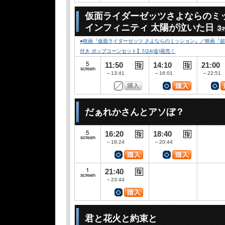
仮面ライダーゼッツさよならのミ
インフィニティ 太陽が泣いた日
●映画『仮面ライダーゼッツ さよならのミッション』／映画『
付き ポップコーンセット】7/24(金)発売！
11:50
14:10
21:00
～13:41
～16:01
～22:51
だぁれかさんとアソぼ？
16:20
18:40
～18:24
～20:44
21:40
～23:44
君と花火と約束と