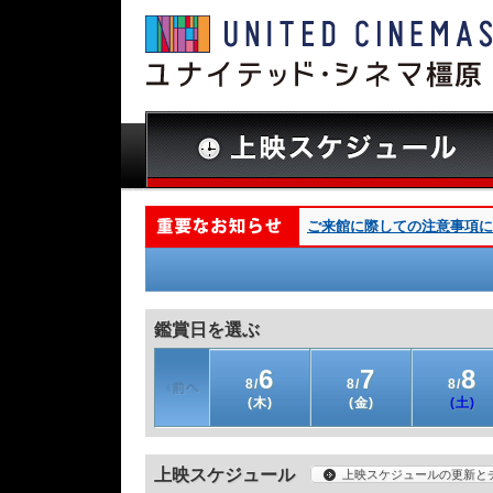
ご来館に際しての注意事項につ
鑑賞日を選ぶ
6
7
8
8/
8/
8/
(木)
(金)
(土)
上映スケジュール
上映スケジュールの更新と