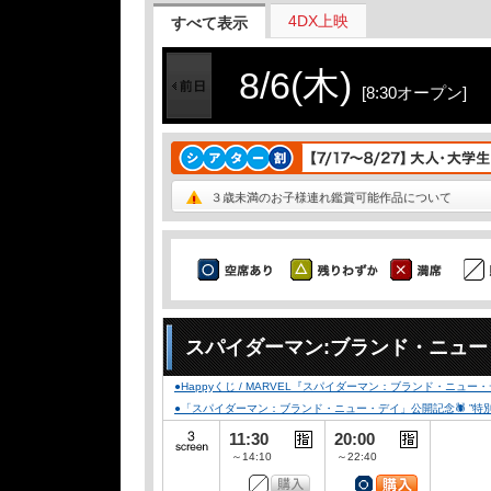
4DX上映
すべて表示
8/6(木)
[8:30オープン]
３歳未満のお子様連れ鑑賞可能作品について
スパイダーマン:ブランド・ニュー
●Happyくじ / MARVEL『スパイダーマン：ブランド・ニュー
●「スパイダーマン：ブランド・ニュー・デイ」公開記念🕷️ ”特別デザイ
11:30
20:00
～14:10
～22:40