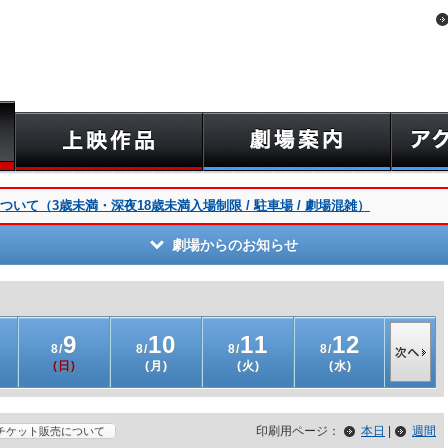
いて（3歳未満・深夜18歳未満入場制限 / 駐車場 / 劇場混雑）
劇場からのお知らせ
9
10
11
12
1
8/
8/
8/
8/
8/
(日)
(月)
(火)
(水)
(木)
印刷用ページ：
本日
|
週間
チケット販売について