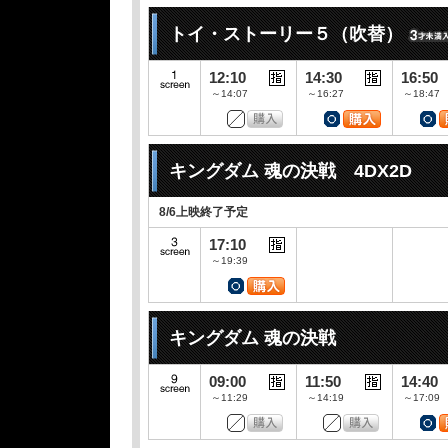
トイ・ストーリー５（吹替）
12:10
14:30
16:50
～14:07
～16:27
～18:47
キングダム 魂の決戦 4DX2D
8/6上映終了予定
17:10
～19:39
キングダム 魂の決戦
09:00
11:50
14:40
～11:29
～14:19
～17:09