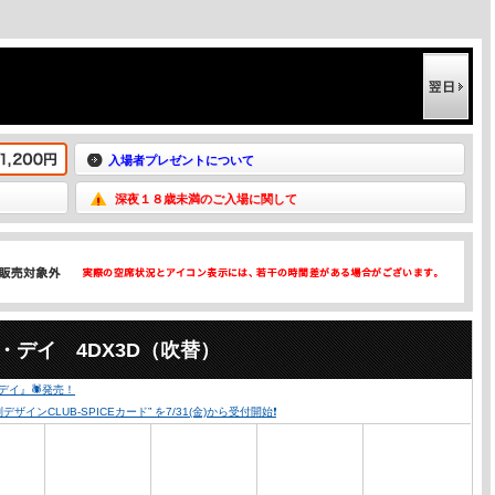
入場者プレゼントについて
深夜１８歳未満のご入場に関して
・デイ 4DX3D（吹替）
・デイ』🕷発売！
ンCLUB-SPICEカード” を7/31(金)から受付開始❗️