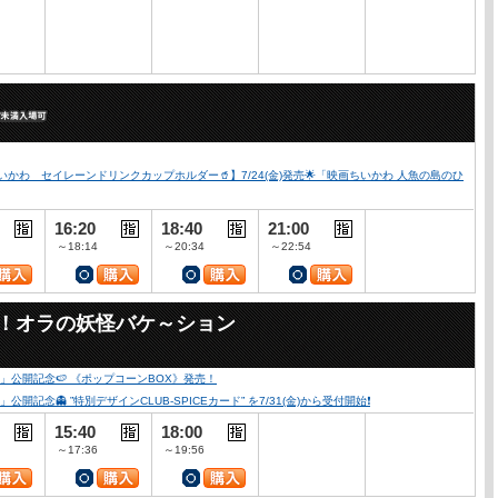
かわ セイレーンドリンクカップホルダー🥤】7/24(金)発売🌟「映画ちいかわ 人魚の島のひ
16:20
18:40
21:00
～18:14
～20:34
～22:54
々！オラの妖怪バケ～ション
公開記念🍉 《ポップコーンBOX》発売！
👻 ”特別デザインCLUB-SPICEカード” を7/31(金)から受付開始❗️
15:40
18:00
～17:36
～19:56