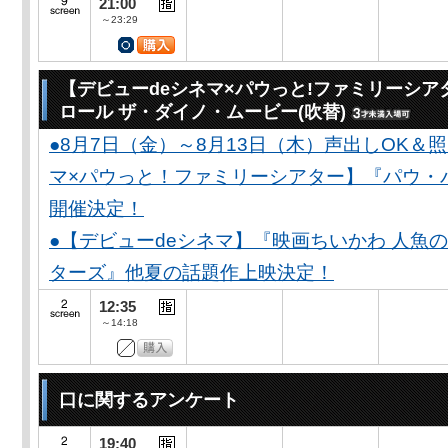
21:00
～23:29
【デビューdeシネマ×パウっと!ファミリーシア
ロール ザ・ダイノ・ムービー(吹替)
●8月7日（金）～8月13日（木）声出しOK＆
マ×パウっと！ファミリーシアター】『パウ・
開催決定！
●【デビューdeシネマ】『映画ちいかわ 人魚
ターズ』他夏の話題作上映決定！
12:35
～14:18
口に関するアンケート
19:40