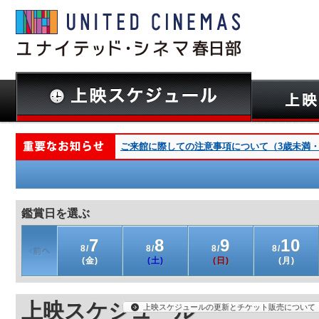
ご来館に際しての注意事項について（3歳未満・深夜
鑑賞日を選ぶ
7
8
9
10
8/
8/
8/
8/
(金)
(土)
(日)
(月)
上映スケジュール
上映スケジュールの更新とチケット販売について