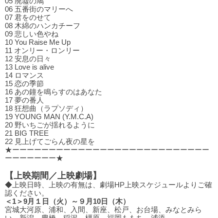
05 廃墟の鳩
06 五番街のマリーへ
07 君をのせて
08 木綿のハンカチーフ
09 悲しい⾊やね
10 You Raise Me Up
11 オンリー・ロンリー
12 安息の⽇々
13 Love is alive
14 ロマンス
15 恋の季節
16 あの鐘を鳴らすのはあなた
17 夢の番⼈
18 狂想曲（ラプソディ）
19 YOUNG MAN (Y.M.C.A)
20 野いちごが揺れるように
21 BIG TREE
22 ⾒上げてごらん夜の星を
★ーーーーーーーーーーーーーーーーーーーーーーーーーーー
ーーーーーーー★
【上映期間／上映劇場】
◆上映日時、上映の有無は、劇場HP上映スケジュールよりご確
認ください。
＜1＞9月１日（火）～９月10日（木）
宮城大河原、浦和、入間、新座、松戸、お台場、みなとみら
い、新潟、豊橋、稲沢、橿原、福岡ももち、浦添