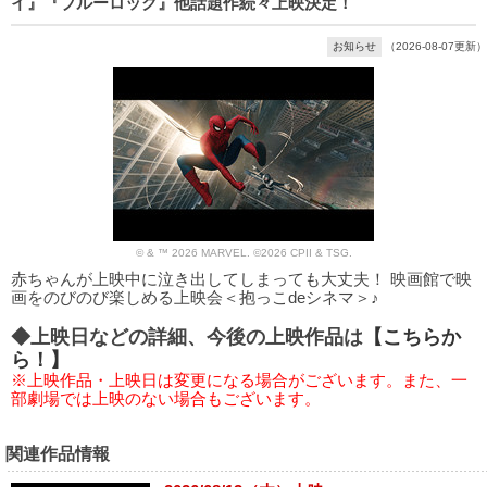
イ』『ブルーロック』他話題作続々上映決定！
お知らせ
（2026-08-07更新）
© & ™ 2026 MARVEL. ©2026 CPII & TSG.
赤ちゃんが上映中に泣き出してしまっても大丈夫！ 映画館で映
画をのびのび楽しめる上映会＜抱っこdeシネマ＞♪
◆上映日などの詳細、今後の上映作品は
【こちらか
ら！】
※上映作品・上映日は変更になる場合がございます。また、一
部劇場では上映のない場合もございます。
関連作品情報