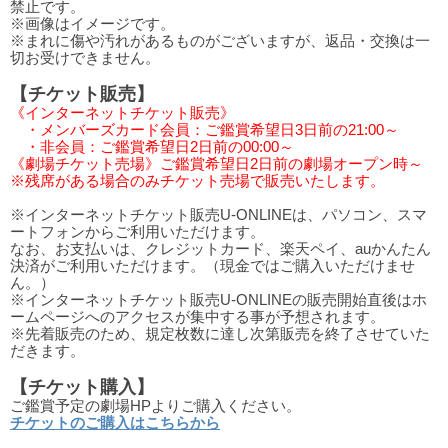
禁止です。
※画像はイメージです。
※まれに傷や汚れがあるものがございますが、返品・交換は一
切お受けできません。
【チケット販売】
《インターネットチケット販売》
・メンバーズカード会員：ご鑑賞希望日3日前の21:00～
・非会員：ご鑑賞希望日2日前の00:00～
《劇場チケット売場》ご鑑賞希望日2日前の劇場オープン時～
※残席がある場合のみチケット売場で販売いたします。
※インターネットチケット販売U-ONLINEは、パソコン、スマ
ートフォンからご利用いただけます。
なお、お支払いは、クレジットカード、楽天ペイ、auかんたん
決済がご利用いただけます。（現金ではご購入いただけませ
ん。）
※インターネットチケット販売U-ONLINEの販売開始直後はホ
ームページへのアクセスが集中する事が予想されます。
※先着販売のため、規定枚数に達し次第販売を終了させていた
だきます。
【チケット購入】
ご鑑賞予定の劇場HPよりご購入ください。
チケットのご購入はこちらから