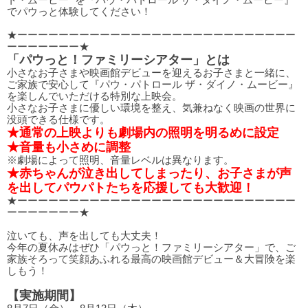
ト・ムービー” を『パウ・パトロール ザ・ダイノ・ムービー』
でパウっと体験してください！
★ーーーーーーーーーーーーーーーーーーーーーーーーーーー
ーーーーーーー★
「パウっと！ファミリーシアター」とは
小さなお子さまや映画館デビューを迎えるお子さまと一緒に、
ご家族で安心して『パウ・パトロール ザ・ダイノ・ムービー』
を楽しんでいただける特別な上映会。
小さなお子さまに優しい環境を整え、気兼ねなく映画の世界に
没頭できる仕様です。
★通常の上映よりも劇場内の照明を明るめに設定
★音量も小さめに調整
※劇場によって照明、音量レベルは異なります。
★赤ちゃんが泣き出してしまったり、お子さまが声
を出してパウパトたちを応援しても大歓迎！
★ーーーーーーーーーーーーーーーーーーーーーーーーーーー
ーーーーーーー★
泣いても、声を出しても大丈夫！
今年の夏休みはぜひ「パウっと！ファミリーシアター」で、ご
家族そろって笑顔あふれる最高の映画館デビュー＆大冒険を楽
しもう！
【実施期間】