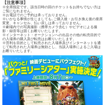
【注意事項】
※全席指定です。該当日時の回のチケットをお持ちでない方は
ご覧になれません。
※お電話でのご予約は承っておりません。
※いかなる事情が生じましても､ご購入後・お引き換え後の座席
変更、キャンセル、払い戻しは承っておりません。
※劇場内での写真撮影（携帯カメラ含む）やビデオによる撮
影・録音等は固くお断りいたします。
※インターネット・オークションへの出品その他の転売目的で
の入場券の購入及び転売はお断りいたします。
※営利を目的として転売された入場券及びインターネットを通
じて転売された入場券は無効とし、当該入場券によるご入場は
お断りいたします。