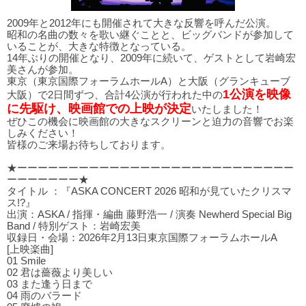
2009年と2012年にも開催されて大きな反響を呼んだ公演。
昭和の名曲の数々を歌い継ぐことと、ビッグバンドが参加して
いることが、大きな特徴となっている。
14年ぶりの開催となり、2009年に続いて、ゲストとして岩崎宏
美さんが参加。
東京（東京国際フォーラムホールA）と大阪（グランキューブ
1公演を映像
大阪）で2日間ずつ、合計4公演が行われた中の
に先駆け、映画館での上映が決定
いたしました！
ぜひこの機会に映画館の大きなスクリーンと迫力の音響でお楽
しみください！
皆様のご来場お待ちしております。
★ーーーーーーーーーーーーーーーーーーーーーーーーーーー
ーーーーーーー★
タイトル ：『ASKA CONCERT 2026 昭和が見ていたクリスマ
ス!?』
出演：ASKA / 指揮・編曲 藤野浩一 / 演奏 Newherd Special Big
Band / 特別ゲスト：岩崎宏美
収録日・会場：2026年2月13日東京国際フォーラムホールA
[上映楽曲]
01 Smile
02 君は薔薇より美しい
03 また逢う⽇まで
04 ⾬のバラード