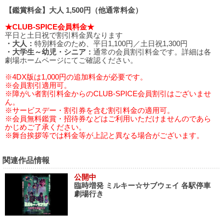
【鑑賞料金】大人 1,500円（他通常料金）
★CLUB-SPICE会員料金★
平日と土日祝で割引料金異なります
・大人：
特別料金のため、平日1,100円／土日祝1,300円
・大学生～幼児・シニア：
通常の会員割引料金です。詳細は各
劇場ホームページにてご確認ください。
※4DX版は1,000円の追加料金が必要です。
※会員割引適用可。
※障がい者割引料金からのCLUB-SPICE会員割引はございませ
ん。
※サービスデー・割引券を含む割引料金の適用可。
※会員無料鑑賞・招待券などはご利用いただけませんのであら
かじめご了承ください。
※舞台挨拶等では料金等が上記と異なる場合がございます。
関連作品情報
公開中
臨時増発 ミルキー☆サブウェイ 各駅停車
劇場行き