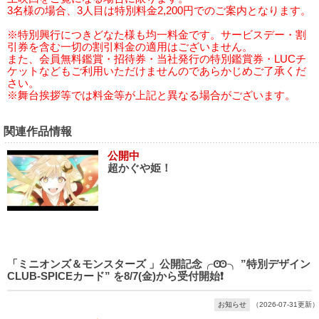
3名様の場合、3人目は特別料金2,200円でのご案内となります。
※特別興行につきどなた様も均一料金です。サービスデー・割
引券を含む一切の割引料金の適用はございません。
また、会員無料鑑賞・招待券・当社発行の特別鑑賞券・LUCチ
ケットなどもご利用いただけませんのであらかじめご了承くだ
さい。
※舞台挨拶等では料金等が上記と異なる場合がございます。
関連作品情報
公開中
超かぐや姫！
「ミニオンズ＆モンスターズ 」公開記念╭Ꙭ╮ ”特別デザイン
CLUB-SPICEカード” を8/7(金)から受付開始❗️
お知らせ
（2026-07-31更新）