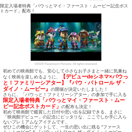
限定入場者特典「パウっとマイ・ファースト・ムービー記念ポス
トカード」配布！
©2026 Paramount Pictures. All rights reserved.
初めての映画館でも、安心して小さなお子さまと一緒に気兼ね
【デビューdeシネマ×パウっ
なく映画を楽しめるように、
と！ファミリーシアター】『パウ・パトロール ザ・
ダイノ・ムービー』
の開催が決定いたしました！
さらに、「パウっと！ファミリーシアター」の参加で手に入る
限定入場者特典「パウっとマイ・ファースト・ムー
ビー記念ポストカード」
の配布も決定！
初めて映画館で鑑賞した日付や思い出を記録できる、まさに
「映画館デビュー」の記念にピッタリな、ここでしか手に入ら
ないプレミアムなアイテムです。
ぜひこの機会にゲットして、一生の思い出に残る “ファース