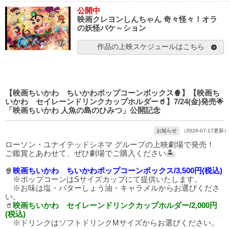
公開中
映画クレヨンしんちゃん 奇々怪々！オラ
の妖怪バケ～ション
作品の上映スケジュールはこちら
【映画ちいかわ ちいかわポップコーンボックス🍿】【映画ち
いかわ セイレーンドリンクカップホルダー🥤】7/24(金)発売🌟
「映画ちいかわ 人魚の島のひみつ」公開記念
お知らせ
（2026-07-17更新）
ローソン・ユナイテッドシネマ グループの上映劇場で発売！
ご鑑賞とあわせて、ぜひ劇場でご購入ください🏝️
🍿
映画ちいかわ ちいかわポップコーンボックス/3,500円(税込)
※ポップコーンはSサイズカップにて提供いたします。
※お味は塩・バターしょう油・キャラメルからお選びくださ
い。
🥤
映画ちいかわ セイレーンドリンクカップホルダー/2,000円
(税込)
※ドリンクはソフトドリンクMサイズからお選びください。