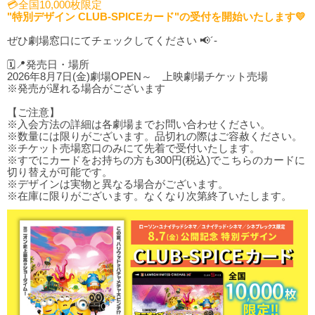
💳全国10,000枚限定
"特別デザイン CLUB-SPICEカード"の受付を開始いたします💛
ぜひ劇場窓口にてチェックしてください 📢´-
🗓️📍発売日・場所
2026年8月7日(金)劇場OPEN～ 上映劇場チケット売場
※発売が遅れる場合がございます
【ご注意】
※入会方法の詳細は各劇場までお問い合わせください。
※数量には限りがございます。品切れの際はご容赦ください。
※チケット売場窓口のみにて先着で受付いたします。
※すでにカードをお持ちの方も300円(税込)でこちらのカードに
切り替えが可能です。
※デザインは実物と異なる場合がございます。
※在庫に限りがございます。なくなり次第終了いたします。