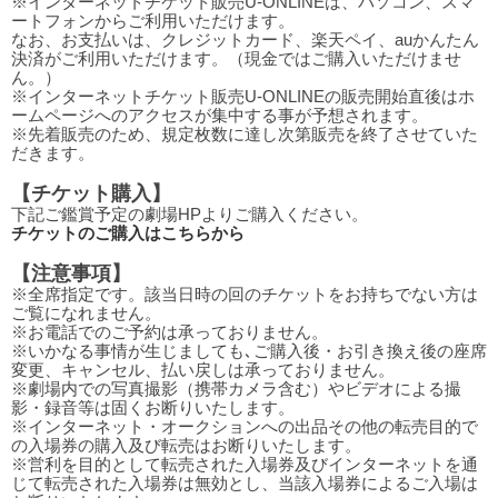
※インターネットチケット販売U-ONLINEは、パソコン、スマ
ートフォンからご利用いただけます。
なお、お支払いは、クレジットカード、楽天ペイ、auかんたん
決済がご利用いただけます。（現金ではご購入いただけませ
ん。）
※インターネットチケット販売U-ONLINEの販売開始直後はホ
ームページへのアクセスが集中する事が予想されます。
※先着販売のため、規定枚数に達し次第販売を終了させていた
だきます。
【チケット購入】
下記ご鑑賞予定の劇場HPよりご購入ください。
チケットのご購入はこちらから
【注意事項】
※全席指定です。該当日時の回のチケットをお持ちでない方は
ご覧になれません。
※お電話でのご予約は承っておりません。
※いかなる事情が生じましても､ご購入後・お引き換え後の座席
変更、キャンセル、払い戻しは承っておりません。
※劇場内での写真撮影（携帯カメラ含む）やビデオによる撮
影・録音等は固くお断りいたします。
※インターネット・オークションへの出品その他の転売目的で
の入場券の購入及び転売はお断りいたします。
※営利を目的として転売された入場券及びインターネットを通
じて転売された入場券は無効とし、当該入場券によるご入場は