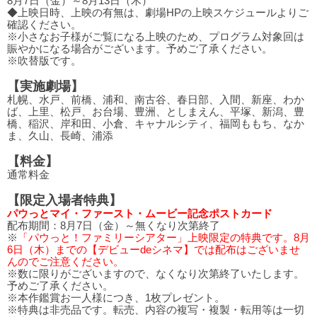
8月7日（金）～8月13日（木）
◆上映日時、上映の有無は、劇場HPの上映スケジュールよりご
確認ください。
※小さなお子様がご覧になる上映のため、プログラム対象回は
賑やかになる場合がございます。予めご了承ください。
※吹替版です。
【実施劇場】
札幌、水戸、前橋、浦和、南古谷、春日部、入間、新座、わか
ば、上里、松戸、お台場、豊洲、としまえん、平塚、新潟、豊
橋、稲沢、岸和田、小倉、キャナルシティ、福岡ももち、なか
ま、久山、長崎、浦添
【料金】
通常料金
【限定入場者特典】
パウっとマイ・ファースト・ムービー記念ポストカード
配布期間：8月7日（金）～無くなり次第終了
※
「パウっと！ファミリーシアター」上映限定の特典です。8月
6日（木）までの【デビューdeシネマ】では配布はございませ
んのでご注意ください。
※数に限りがございますので、なくなり次第終了いたします。
予めご了承ください。
※本作鑑賞お一人様につき、1枚プレゼント。
※特典は非売品です。転売、内容の複写・複製・転用等は一切