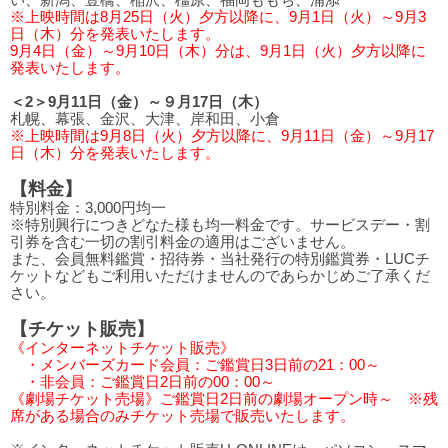
※上映時間は8月25日（火）夕方以降に、9月1日（火）～9月3
日（木）分を発表いたします。
9月4日（金）～9月10日（木）分は、9月1日（火）夕方以降に
発表いたします。
＜2＞9月11日（金）～９月17日（木）
札幌、幕張、金沢、大津、岸和田、小倉
※上映時間は9月8日（火）夕方以降に、9月11日（金）～9月17
日（木）分を発表いたします。
【料金】
特別料金：3,000円均一
※特別興行につきどなた様も均一料金です。サービスデー・割
引券を含む一切の割引料金の適用はございません。
また、会員無料鑑賞・招待券・当社発行の特別鑑賞券・LUCチ
ケットなどもご利用いただけませんのであらかじめご了承くだ
さい。
【チケット販売】
《インターネットチケット販売》
・メンバーズカード会員：ご鑑賞日3日前の21：00～
・非会員：ご鑑賞日2日前の00：00～
《劇場チケット売場》ご鑑賞日2日前の劇場オープン時～ ※残
席がある場合のみチケット売場で販売いたします。