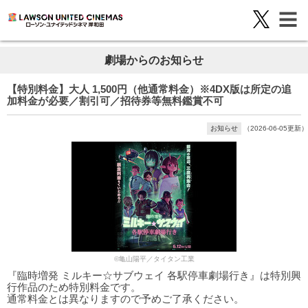
劇場からのお知らせ
【特別料金】大人 1,500円（他通常料金）※4DX版は所定の追
加料金が必要／割引可／招待券等無料鑑賞不可
お知らせ
（2026-06-05更新）
©亀山陽平／タイタン工業
『臨時増発 ミルキー☆サブウェイ 各駅停車劇場行き』は特別興
行作品のため特別料金です。
通常料金とは異なりますので予めご了承ください。