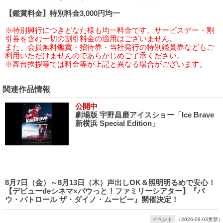
【鑑賞料金】特別料金3,000円均一
※特別興行につきどなた様も均一料金です。サービスデー・割
引券を含む一切の割引料金の適用はございません。
また、会員無料鑑賞・招待券・当社発行の特別鑑賞券などもご
利用いただけませんのであらかじめご了承ください。
※舞台挨拶等では料金等が上記と異なる場合がございます。
関連作品情報
公開中
劇場版 宇野昌磨アイスショー「Ice Brave
新横浜 Special Edition」
8月7日（金）～8月13日（木）声出しOK＆照明明るめで安心！
【デビューdeシネマ×パウっと！ファミリーシアター】『パ
ウ・パトロール ザ・ダイノ・ムービー』開催決定！
イベント
（2026-08-03更新）