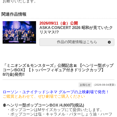
お断りいたします。
関連作品情報
2026/09/11（金）公開
ASKA CONCERT 2026 昭和が見ていたク
リスマス!?
作品の関連情報はこちら
「ミニオンズ＆モンスターズ」公開記念🍌 【ヘンリー型ポップ
コーンBOX】【トッパーフィギュア付きドリンクカップ】
8/7(金)発売‼️
お知らせ
（2026-08-04更新）
ローソン・ユナイテッドシネマ グループの上映劇場で発売！
ご鑑賞とあわせて、ぜひ劇場でご購入ください
🍿ヘンリー型ポップコーンBOX /4,800円(税込)
・ポップコーンはMサイズカップにて提供いたします。
・ポップコーンは塩・キャラメル・バターしょう油・ハーフ