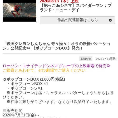
2026/08/13（木）上映
【抱っこdeシネマ】スパイダーマン：ブ
ランド・ニュー・デイ
作品の関連情報はこちら
「映画クレヨンしんちゃん 奇々怪々！オラの妖怪バケ～ショ
ン」公開記念🍉 《ポップコーンBOX》発売！
お知らせ
（2026-07-31更新）
ローソン・ユナイテッドシネマ グループの上映劇場で発売🌻
ご鑑賞とあわせて、ぜひ劇場でご購入ください
🥤ポップコーンBOX /1,800円(税込)
・ポップコーンBOX ×1
・ポップコーンS ×1
※ポップコーンは塩・キャラメル・バターしょう油からお選
びください。
※在庫に限りがございます。なくなり次第終了いたします。
📅販売期間
2026年7月31日(金)～