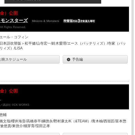
07（金）公開
＆モンスターズ
Minions & Monsters
 All Rights Reserved.
エール・コフィン
日本語吹替版＞松平健/山寺宏一/鈴木愛理/エース（バッテリィズ）/寺家（バッ
リィズ）/LiSA
上映スケジュール
予告編
07（金）公開
ク
講談社 ©CK WORKS
悠輔
橋文哉/櫻井海音/高橋恭平/綱啓永/野村康太/K（&TEAM）/青木柚/西垣匠/富本惣
/倉悠貴/東啓介/畑芽育/窪田正孝