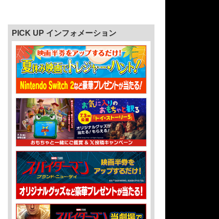
PICK UP インフォメーション