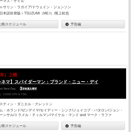
ーマス・ケイル
ャサリン・ラガイア/ドウェイン・ジョンソン
日本語吹替版＞TSUZUMI（ME:I）/尾上松也
上映スケジュール
予告編
13（木）上映
シネマ】スパイダーマン：ブランド・ニュー・デイ
and New Day
. ©2026 CPII & TSG.
スティン・ダニエル・クレットン
ム・ホランド/ゼンデイヤ/セイディー・シンク/ジェイコブ・バタロン/ジョン・
ーンサル/トラメル・ティルマン/マイケル・マンド and マーク・ラファ
上映スケジュール
予告編