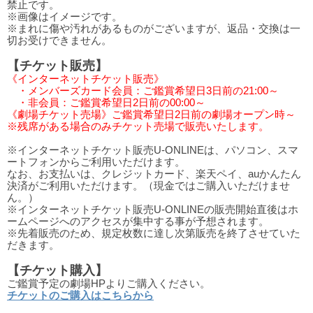
禁止です。
※画像はイメージです。
※まれに傷や汚れがあるものがございますが、返品・交換は一
切お受けできません。
【チケット販売】
《インターネットチケット販売》
・メンバーズカード会員：ご鑑賞希望日3日前の21:00～
・非会員：ご鑑賞希望日2日前の00:00～
《劇場チケット売場》ご鑑賞希望日2日前の劇場オープン時～
※残席がある場合のみチケット売場で販売いたします。
※インターネットチケット販売U-ONLINEは、パソコン、スマ
ートフォンからご利用いただけます。
なお、お支払いは、クレジットカード、楽天ペイ、auかんたん
決済がご利用いただけます。（現金ではご購入いただけませ
ん。）
※インターネットチケット販売U-ONLINEの販売開始直後はホ
ームページへのアクセスが集中する事が予想されます。
※先着販売のため、規定枚数に達し次第販売を終了させていた
だきます。
【チケット購入】
ご鑑賞予定の劇場HPよりご購入ください。
チケットのご購入はこちらから