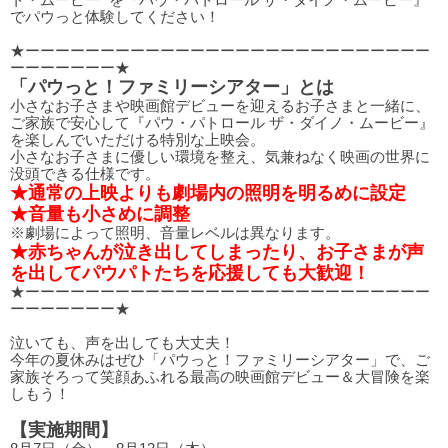
ト・ムービー” を『パウ・パトロール ザ・ダイノ・ムービー』
でパウっと体験してください！
★ーーーーーーーーーーーーーーーーーーーーーーーーーーー
ーーーーーーー★
「パウっと！ファミリーシアター」とは
小さなお子さまや映画館デビューを迎えるお子さまと一緒に、
ご家族で安心して『パウ・パトロール ザ・ダイノ・ムービー』
を楽しんでいただける特別な上映会。
小さなお子さまに優しい環境を整え、気兼ねなく映画の世界に
没頭できる仕様です。
★通常の上映よりも劇場内の照明を明るめに設定
★音量も小さめに調整
※劇場によって照明、音量レベルは異なります。
★赤ちゃんが泣き出してしまったり、お子さまが声
を出してパウパトたちを応援しても大歓迎！
★ーーーーーーーーーーーーーーーーーーーーーーーーーーー
ーーーーーーー★
泣いても、声を出しても大丈夫！
今年の夏休みはぜひ「パウっと！ファミリーシアター」で、ご
家族そろって笑顔あふれる最高の映画館デビュー＆大冒険を楽
しもう！
【実施期間】