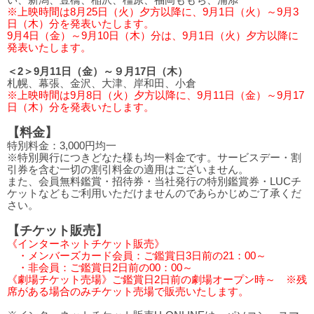
※上映時間は8月25日（火）夕方以降に、9月1日（火）～9月3
日（木）分を発表いたします。
9月4日（金）～9月10日（木）分は、9月1日（火）夕方以降に
発表いたします。
＜2＞9月11日（金）～９月17日（木）
札幌、幕張、金沢、大津、岸和田、小倉
※上映時間は9月8日（火）夕方以降に、9月11日（金）～9月17
日（木）分を発表いたします。
【料金】
特別料金：3,000円均一
※特別興行につきどなた様も均一料金です。サービスデー・割
引券を含む一切の割引料金の適用はございません。
また、会員無料鑑賞・招待券・当社発行の特別鑑賞券・LUCチ
ケットなどもご利用いただけませんのであらかじめご了承くだ
さい。
【チケット販売】
《インターネットチケット販売》
・メンバーズカード会員：ご鑑賞日3日前の21：00～
・非会員：ご鑑賞日2日前の00：00～
《劇場チケット売場》ご鑑賞日2日前の劇場オープン時～ ※残
席がある場合のみチケット売場で販売いたします。