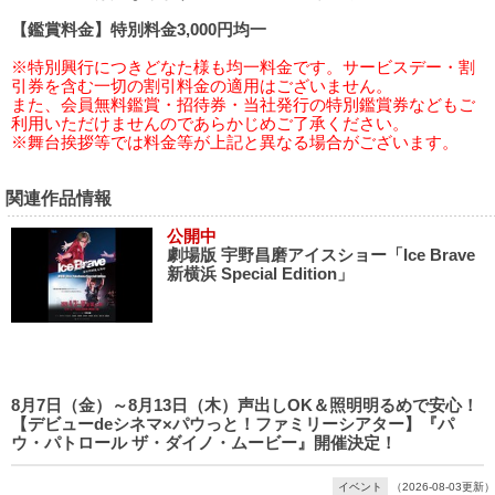
【鑑賞料金】特別料金3,000円均一
※特別興行につきどなた様も均一料金です。サービスデー・割
引券を含む一切の割引料金の適用はございません。
また、会員無料鑑賞・招待券・当社発行の特別鑑賞券などもご
利用いただけませんのであらかじめご了承ください。
※舞台挨拶等では料金等が上記と異なる場合がございます。
関連作品情報
公開中
劇場版 宇野昌磨アイスショー「Ice Brave
新横浜 Special Edition」
8月7日（金）～8月13日（木）声出しOK＆照明明るめで安心！
【デビューdeシネマ×パウっと！ファミリーシアター】『パ
ウ・パトロール ザ・ダイノ・ムービー』開催決定！
イベント
（2026-08-03更新）