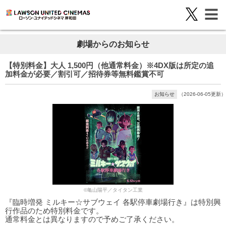
劇場からのお知らせ
【特別料金】大人 1,500円（他通常料金）※4DX版は所定の追
加料金が必要／割引可／招待券等無料鑑賞不可
お知らせ
（2026-06-05更新）
©亀山陽平／タイタン工業
『臨時増発 ミルキー☆サブウェイ 各駅停車劇場行き』は特別興
行作品のため特別料金です。
通常料金とは異なりますので予めご了承ください。