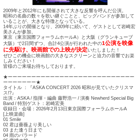
2009年と2012年にも開催されて大きな反響を呼んだ公演。
昭和の名曲の数々を歌い継ぐことと、ビッグバンドが参加して
いることが、大きな特徴となっている。
14年ぶりの開催となり、2009年に続いて、ゲストとして岩崎宏
美さんが参加。
東京（東京国際フォーラムホールA）と大阪（グランキューブ
1公演を映像
大阪）で2日間ずつ、合計4公演が行われた中の
に先駆け、映画館での上映が決定
いたしました！
ぜひこの機会に映画館の大きなスクリーンと迫力の音響でお楽
しみください！
皆様のご来場お待ちしております。
★ーーーーーーーーーーーーーーーーーーーーーーーーーーー
ーーーーーーー★
タイトル ：『ASKA CONCERT 2026 昭和が見ていたクリスマ
ス!?』
出演：ASKA / 指揮・編曲 藤野浩一 / 演奏 Newherd Special Big
Band / 特別ゲスト：岩崎宏美
収録日・会場：2026年2月13日東京国際フォーラムホールA
[上映楽曲]
01 Smile
02 君は薔薇より美しい
03 また逢う⽇まで
04 ⾬のバラード