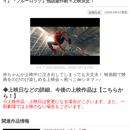
イ』『ブルーロック』他話題作続々上映決定！
お知らせ
（2026-08-07更新）
© & ™ 2026 MARVEL. ©2026 CPII & TSG.
赤ちゃんが上映中に泣き出してしまっても大丈夫！ 映画館で映
画をのびのび楽しめる上映会＜抱っこdeシネマ＞♪
◆上映日などの詳細、今後の上映作品は
【こちらか
ら！】
※上映作品・上映日は変更になる場合がございます。また、一
部劇場では上映のない場合もございます。
関連作品情報