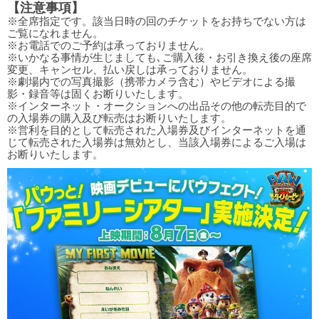
【注意事項】
※全席指定です。該当日時の回のチケットをお持ちでない方は
ご覧になれません。
※お電話でのご予約は承っておりません。
※いかなる事情が生じましても､ご購入後・お引き換え後の座席
変更、キャンセル、払い戻しは承っておりません。
※劇場内での写真撮影（携帯カメラ含む）やビデオによる撮
影・録音等は固くお断りいたします。
※インターネット・オークションへの出品その他の転売目的で
の入場券の購入及び転売はお断りいたします。
※営利を目的として転売された入場券及びインターネットを通
じて転売された入場券は無効とし、当該入場券によるご入場は
お断りいたします。