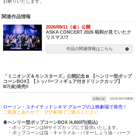
お断りいたします。
関連作品情報
2026/09/11（金）公開
ASKA CONCERT 2026 昭和が見ていたク
リスマス!?
作品の関連情報はこちら
「ミニオンズ＆モンスターズ」公開記念🍌 【ヘンリー型ポップ
コーンBOX】【トッパーフィギュア付きドリンクカップ】
8/7(金)発売‼️
お知らせ
（2026-08-04更新）
ローソン・ユナイテッドシネマ グループの上映劇場で発売！
ご鑑賞とあわせて、ぜひ劇場でご購入ください
🍿ヘンリー型ポップコーンBOX /4,800円(税込)
・ポップコーンはMサイズカップにて提供いたします。
・ポップコーンは塩・キャラメル・バターしょう油・ハーフ