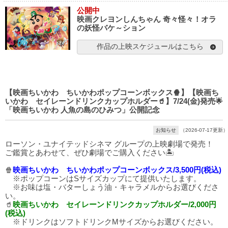
公開中
映画クレヨンしんちゃん 奇々怪々！オラ
の妖怪バケ～ション
作品の上映スケジュールはこちら
【映画ちいかわ ちいかわポップコーンボックス🍿】【映画ち
いかわ セイレーンドリンクカップホルダー🥤】7/24(金)発売🌟
「映画ちいかわ 人魚の島のひみつ」公開記念
お知らせ
（2026-07-17更新）
ローソン・ユナイテッドシネマ グループの上映劇場で発売！
ご鑑賞とあわせて、ぜひ劇場でご購入ください🏝️
🍿
映画ちいかわ ちいかわポップコーンボックス/3,500円(税込)
※ポップコーンはSサイズカップにて提供いたします。
※お味は塩・バターしょう油・キャラメルからお選びくださ
い。
🥤
映画ちいかわ セイレーンドリンクカップホルダー/2,000円
(税込)
※ドリンクはソフトドリンクMサイズからお選びください。