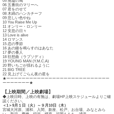
05 廃墟の鳩
06 五番街のマリーへ
07 君をのせて
08 木綿のハンカチーフ
09 悲しい⾊やね
10 You Raise Me Up
11 オンリー・ロンリー
12 安息の⽇々
13 Love is alive
14 ロマンス
15 恋の季節
16 あの鐘を鳴らすのはあなた
17 夢の番⼈
18 狂想曲（ラプソディ）
19 YOUNG MAN (Y.M.C.A)
20 野いちごが揺れるように
21 BIG TREE
22 ⾒上げてごらん夜の星を
★ーーーーーーーーーーーーーーーーーーーーーーーーーーー
ーーーーーーー★
【上映期間／上映劇場】
◆上映日時、上映の有無は、劇場HP上映スケジュールよりご確
認ください。
＜1＞9月１日（火）～９月10日（木）
宮城大河原、浦和、入間、新座、松戸、お台場、みなとみら
い、新潟、豊橋、稲沢、橿原、福岡ももち、浦添