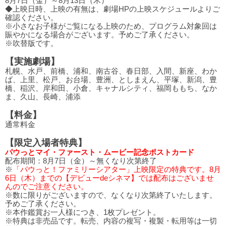
8月7日（金）～8月13日（木）
◆上映日時、上映の有無は、劇場HPの上映スケジュールよりご
確認ください。
※小さなお子様がご覧になる上映のため、プログラム対象回は
賑やかになる場合がございます。予めご了承ください。
※吹替版です。
【実施劇場】
札幌、水戸、前橋、浦和、南古谷、春日部、入間、新座、わか
ば、上里、松戸、お台場、豊洲、としまえん、平塚、新潟、豊
橋、稲沢、岸和田、小倉、キャナルシティ、福岡ももち、なか
ま、久山、長崎、浦添
【料金】
通常料金
【限定入場者特典】
パウっとマイ・ファースト・ムービー記念ポストカード
配布期間：8月7日（金）～無くなり次第終了
※
「パウっと！ファミリーシアター」上映限定の特典です。8月
6日（木）までの【デビューdeシネマ】では配布はございませ
んのでご注意ください。
※数に限りがございますので、なくなり次第終了いたします。
予めご了承ください。
※本作鑑賞お一人様につき、1枚プレゼント。
※特典は非売品です。転売、内容の複写・複製・転用等は一切