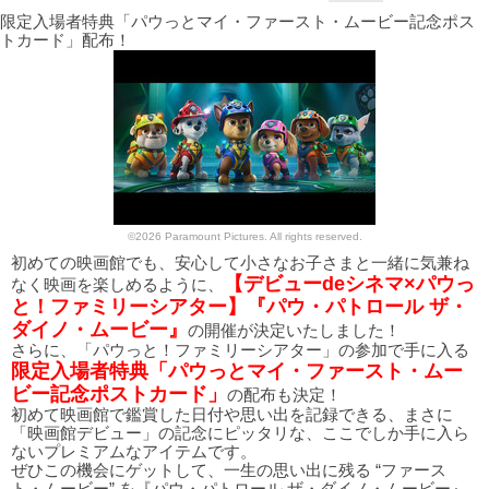
限定入場者特典「パウっとマイ・ファースト・ムービー記念ポス
トカード」配布！
©2026 Paramount Pictures. All rights reserved.
初めての映画館でも、安心して小さなお子さまと一緒に気兼ね
【デビューdeシネマ×パウっ
なく映画を楽しめるように、
と！ファミリーシアター】『パウ・パトロール ザ・
ダイノ・ムービー』
の開催が決定いたしました！
さらに、「パウっと！ファミリーシアター」の参加で手に入る
限定入場者特典「パウっとマイ・ファースト・ムー
ビー記念ポストカード」
の配布も決定！
初めて映画館で鑑賞した日付や思い出を記録できる、まさに
「映画館デビュー」の記念にピッタリな、ここでしか手に入ら
ないプレミアムなアイテムです。
ぜひこの機会にゲットして、一生の思い出に残る “ファース