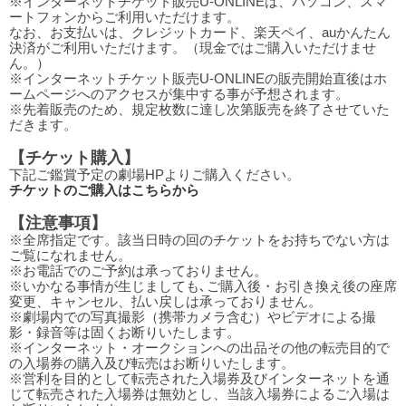
※インターネットチケット販売U-ONLINEは、パソコン、スマ
ートフォンからご利用いただけます。
なお、お支払いは、クレジットカード、楽天ペイ、auかんたん
決済がご利用いただけます。（現金ではご購入いただけませ
ん。）
※インターネットチケット販売U-ONLINEの販売開始直後はホ
ームページへのアクセスが集中する事が予想されます。
※先着販売のため、規定枚数に達し次第販売を終了させていた
だきます。
【チケット購入】
下記ご鑑賞予定の劇場HPよりご購入ください。
チケットのご購入はこちらから
【注意事項】
※全席指定です。該当日時の回のチケットをお持ちでない方は
ご覧になれません。
※お電話でのご予約は承っておりません。
※いかなる事情が生じましても､ご購入後・お引き換え後の座席
変更、キャンセル、払い戻しは承っておりません。
※劇場内での写真撮影（携帯カメラ含む）やビデオによる撮
影・録音等は固くお断りいたします。
※インターネット・オークションへの出品その他の転売目的で
の入場券の購入及び転売はお断りいたします。
※営利を目的として転売された入場券及びインターネットを通
じて転売された入場券は無効とし、当該入場券によるご入場は