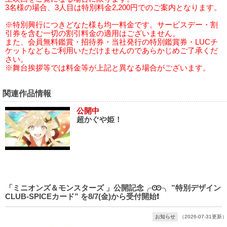
3名様の場合、3人目は特別料金2,200円でのご案内となります。
※特別興行につきどなた様も均一料金です。サービスデー・割
引券を含む一切の割引料金の適用はございません。
また、会員無料鑑賞・招待券・当社発行の特別鑑賞券・LUCチ
ケットなどもご利用いただけませんのであらかじめご了承くだ
さい。
※舞台挨拶等では料金等が上記と異なる場合がございます。
関連作品情報
公開中
超かぐや姫！
「ミニオンズ＆モンスターズ 」公開記念╭Ꙭ╮ ”特別デザイン
CLUB-SPICEカード” を8/7(金)から受付開始❗️
お知らせ
（2026-07-31更新）