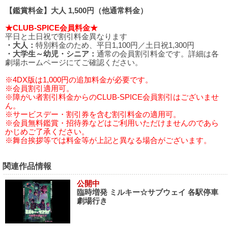
【鑑賞料金】大人 1,500円（他通常料金）
★CLUB-SPICE会員料金★
平日と土日祝で割引料金異なります
・大人：
特別料金のため、平日1,100円／土日祝1,300円
・大学生～幼児・シニア：
通常の会員割引料金です。詳細は各
劇場ホームページにてご確認ください。
※4DX版は1,000円の追加料金が必要です。
※会員割引適用可。
※障がい者割引料金からのCLUB-SPICE会員割引はございませ
ん。
※サービスデー・割引券を含む割引料金の適用可。
※会員無料鑑賞・招待券などはご利用いただけませんのであら
かじめご了承ください。
※舞台挨拶等では料金等が上記と異なる場合がございます。
関連作品情報
公開中
臨時増発 ミルキー☆サブウェイ 各駅停車
劇場行き