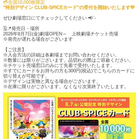
💳全国10,000枚限定
"特別デザイン CLUB-SPICEカード"の受付を開始いたします💛
ぜひ劇場窓口にてチェックしてください 📢´-
🗓️📍発売日・場所
2026年8月7日(金)劇場OPEN～ 上映劇場チケット売場
※発売が遅れる場合がございます
【ご注意】
※入会方法の詳細は各劇場までお問い合わせください。
※数量には限りがございます。品切れの際はご容赦ください。
※チケット売場窓口のみにて先着で受付いたします。
※すでにカードをお持ちの方も300円(税込)でこちらのカードに
切り替えが可能です。
※デザインは実物と異なる場合がございます。
※在庫に限りがございます。なくなり次第終了いたします。