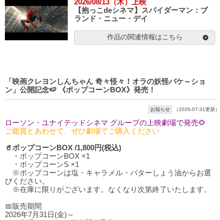
2026/08/13（木）上映
【抱っこdeシネマ】スパイダーマン：ブ
ランド・ニュー・デイ
作品の関連情報はこちら
「映画クレヨンしんちゃん 奇々怪々！オラの妖怪バケ～ショ
ン」公開記念🍉 《ポップコーンBOX》発売！
お知らせ
（2026-07-31更新）
ローソン・ユナイテッドシネマ グループの上映劇場で発売🌻
ご鑑賞とあわせて、ぜひ劇場でご購入ください
🥤ポップコーンBOX /1,800円(税込)
・ポップコーンBOX ×1
・ポップコーンS ×1
※ポップコーンは塩・キャラメル・バターしょう油からお選
びください。
※在庫に限りがございます。なくなり次第終了いたします。
📅販売期間
2026年7月31日(金)～