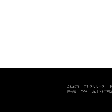
会社案内
プレスリリース
特商法
Q&A
角川シネマ有