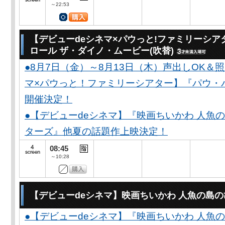
～22:53
【デビューdeシネマ×パウっと!ファミリーシア
ロール ザ・ダイノ・ムービー(吹替)
●8月7日（金）～8月13日（木）声出しOK＆
マ×パウっと！ファミリーシアター】『パウ・
開催決定！
●【デビューdeシネマ】『映画ちいかわ 人魚
ターズ』他夏の話題作上映決定！
08:45
～10:28
【デビューdeシネマ】映画ちいかわ 人魚の島
●【デビューdeシネマ】『映画ちいかわ 人魚