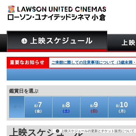
ご来館に際しての注意事項について（3歳未満・深夜
鑑賞日を選ぶ
7
8
9
10
8/
8/
8/
8/
(金)
(土)
(日)
(月)
上映スケジュール
上映スケジュールの更新とチケット販売について