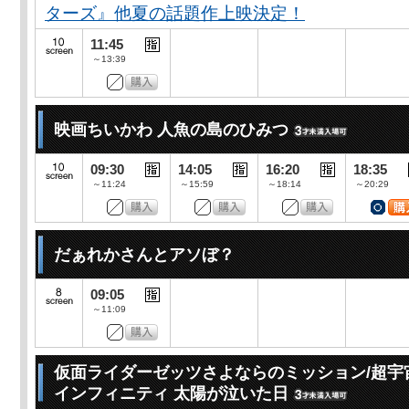
ターズ』他夏の話題作上映決定！
11:45
～13:39
映画ちいかわ 人魚の島のひみつ
09:30
14:05
16:20
18:35
～11:24
～15:59
～18:14
～20:29
だぁれかさんとアソぼ？
09:05
～11:09
仮面ライダーゼッツさよならのミッション/超宇
インフィニティ 太陽が泣いた日