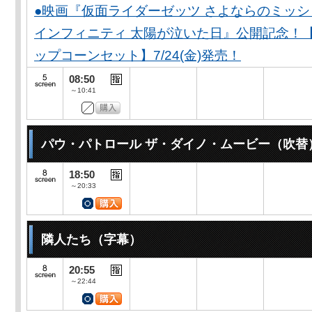
●映画『仮面ライダーゼッツ さよならのミッ
インフィニティ 太陽が泣いた日』公開記念！
ップコーンセット】7/24(金)発売！
08:50
～10:41
パウ・パトロール ザ・ダイノ・ムービー（吹替
18:50
～20:33
隣人たち（字幕）
20:55
～22:44