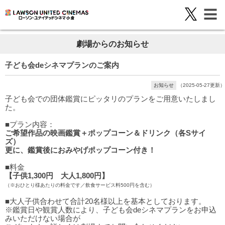
劇場からのお知らせ
子ども会deシネマプランのご案内
お知らせ
（2025-05-27更新）
子ども会での団体鑑賞にピッタリのプランをご用意いたしまし
た。
■プラン内容：
ご希望作品の映画鑑賞＋ポップコーン＆ドリンク（各Sサイ
ズ）
更に、鑑賞後におみやげポップコーン付き！
■料金
【子供1,300円 大人1,800円】
（※おひとり様あたりの料金です／飲食サービス料500円を含む）
■大人子供合わせて合計20名様以上を基本としております。
※鑑賞日や観賞人数により、子ども会deシネマプランをお申込
みいただけない場合が