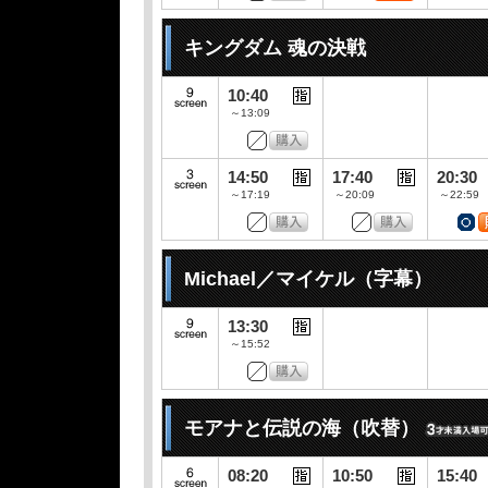
キングダム 魂の決戦
10:40
～13:09
14:50
17:40
20:30
～17:19
～20:09
～22:59
Michael／マイケル（字幕）
13:30
～15:52
モアナと伝説の海（吹替）
08:20
10:50
15:40