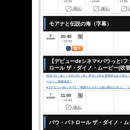
～10:30
～13:00
～17:50
モアナと伝説の海（字幕）
20:40
～22:50
【デビューdeシネマ×パウっと!
ロール ザ・ダイノ・ムービー(吹替
●8月7日（金）～8月13日（木）声出しOK＆照明明るめで安
ービー』開催決定！
●【デビューdeシネマ】『映画ちいかわ 人魚の島のひみつ』
11:00
～12:43
パウ・パトロール ザ・ダイノ・ム