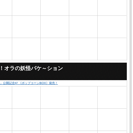
々！オラの妖怪バケ～ション
公開記念🍉 《ポップコーンBOX》発売！