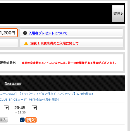
入場者プレゼントについて
深夜１８歳未満のご入場に関して
）
ーンBOX】【トッパーフィギュア付きドリンクカップ】8/7(金)発売‼️
SPICEカード” を8/7(金)から受付開始❗️
20:45
～22:30