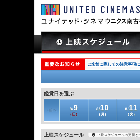
ご来館に際しての注意事項につ
鑑賞日を選ぶ
9
10
11
8/
8/
8/
(日)
(月)
(火)
上映スケジュール
上映スケジュールの更新と