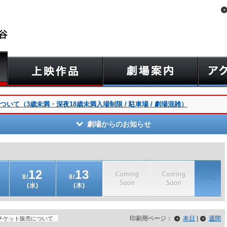
いて（3歳未満・深夜18歳未満入場制限 / 駐車場 / 劇場混雑）
劇場からのお知らせ
12
13
8/
8/
(水)
(木)
印刷用ページ：
本日
|
週間
チケット販売について