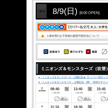
8/9(日)
[8:00 OPEN]
３歳未満のお子様連れ鑑賞可能作品について
ミニオンズ＆モンスターズ（吹替
●「ミニオンズ＆モンスターズ」公開記念🍌 【ヘンリー型ポップコ
●「ミニオンズ＆モンスターズ 」公開記念╭Ꙭ╮ ”特別デザインCLUB-
08:40
13:40
15:45
～10:25
～15:25
～17:30
11:10
18:30