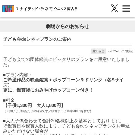
劇場からのお知らせ
子ども会deシネマプランのご案内
お知らせ
（2025-05-27更新）
子ども会での団体鑑賞にピッタリのプランをご用意いたしまし
た。
■プラン内容：
ご希望作品の映画鑑賞＋ポップコーン＆ドリンク（各Sサイ
ズ）
更に、鑑賞後におみやげポップコーン付き！
■料金
【子供1,300円 大人1,800円】
（※おひとり様あたりの料金です／飲食サービス料500円を含む）
■大人子供合わせて合計20名様以上を基本としております。
※鑑賞日や観賞人数により、子ども会deシネマプランをお申込
みいただけない場合が