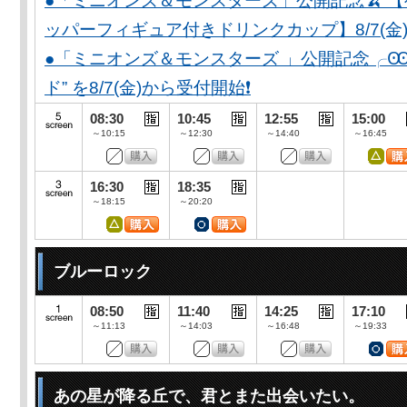
●「ミニオンズ＆モンスターズ」公開記念🍌 
ッパーフィギュア付きドリンクカップ】8/7(金)
●「ミニオンズ＆モンスターズ 」公開記念╭Ꙭ╮ 
ド” を8/7(金)から受付開始❗️
08:30
10:45
12:55
15:00
～10:15
～12:30
～14:40
～16:45
16:30
18:35
～18:15
～20:20
ブルーロック
08:50
11:40
14:25
17:10
～11:13
～14:03
～16:48
～19:33
あの星が降る丘で、君とまた出会いたい。