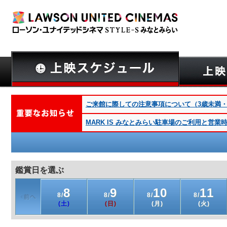
ご来館に際しての注意事項について（3歳未満・深夜
MARK IS みなとみらい駐車場のご利用と営
鑑賞日を選ぶ
8
9
10
11
8/
8/
8/
8/
(土)
(日)
(月)
(火)