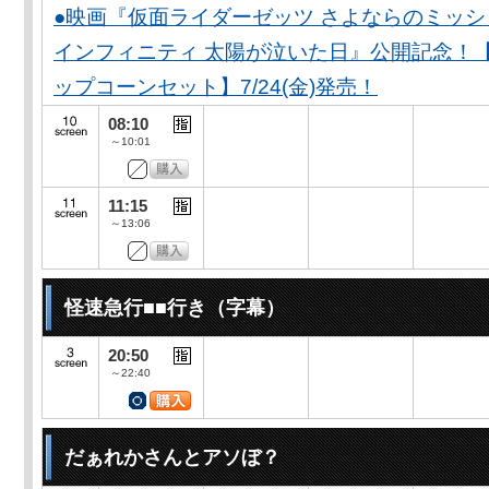
●映画『仮面ライダーゼッツ さよならのミッ
インフィニティ 太陽が泣いた日』公開記念！
ップコーンセット】7/24(金)発売！
08:10
～10:01
11:15
～13:06
怪速急行■■行き（字幕）
20:50
～22:40
だぁれかさんとアソぼ？