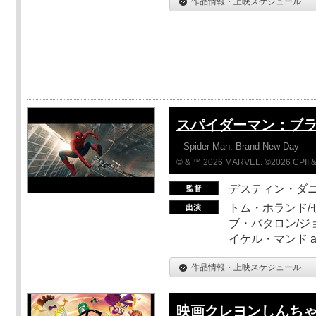
作品情報・上映スケジュール
スパイダーマン：ブ
Spider-Man: Brand New Day
© & ™ 2026 MARVEL. ©2026 CPII &
デスティン・ダ
トム・ホランド/
ブ・バタロン/ジ
イケル・マンド a
作品情報・上映スケジュール
映画クレヨンしんちゃ