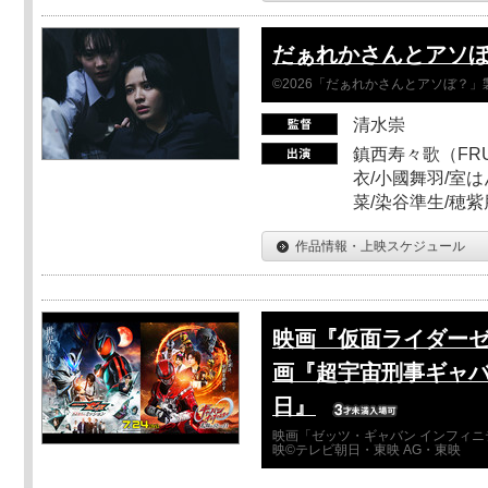
だぁれかさんとアソ
©2026「だぁれかさんとアソぼ？」
清水崇
鎮西寿々歌（FRUI
衣/小國舞羽/室
菜/染谷準生/穂紫
作品情報・上映スケジュール
映画『仮面ライダーゼ
画『超宇宙刑事ギャバ
日』
映画「ゼッツ・ギャバン インフィニ
映©テレビ朝日・東映 AG・東映