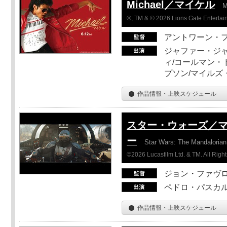
Michael／マイケル
M
®, TM & © 2026 Lions Gate Entertain
アントワーン・
ジャファー・ジ
ィ/コールマン・
プソン/マイルズ
作品情報・上映スケジュール
スター・ウォーズ／
ー
Star Wars: The Mandaloria
©2026 Lucasfilm Ltd. & TM. All Righ
ジョン・ファヴ
ペドロ・パスカル
作品情報・上映スケジュール