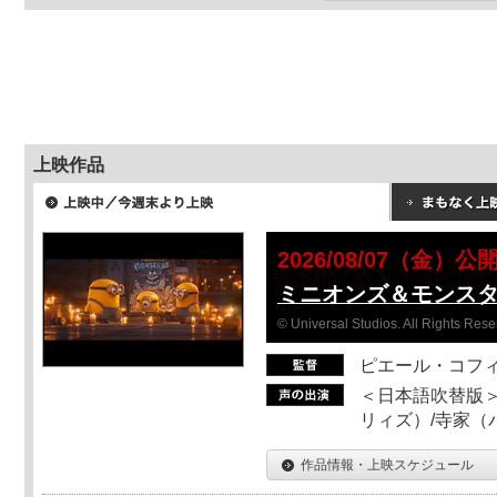
上映作品
2026/08/07（金）公
ミニオンズ＆モンス
© Universal Studios. All Rights Rese
ピエール・コフ
＜日本語吹替版＞
リィズ）/寺家（バ
作品情報・上映スケジュール