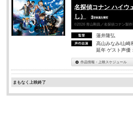
名探偵コナン ハイウ
し）
©2026 青山剛昌／名探偵コナン製
蓮井隆弘
高山みなみ/山崎
延年 ゲスト声優
作品情報・上映スケジュール
まもなく上映終了