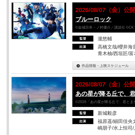
2026/08/07（金）公
ブルーロック
©金城宗幸・ノ村優介／講談社 ©CK 
瀧悠輔
高橋文哉/櫻井海音
青木柚/西垣匠/富
作品情報・上映スケジュール
2026/08/07（金）公
あの星が降る丘で、
©2026「あの星が降る丘で、君と
新城毅彦
福原遥/細田佳央太
嶋朋子/水上恒司