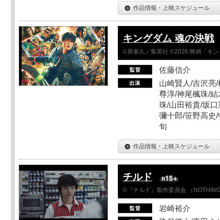
作品情報・上映スケジュール
キングダム 魂の決戦
©原泰久／集英社 ©2026 映画「
佐藤信介
山崎賢人/吉沢亮/
尊淳/神尾楓珠/結
珠/山田裕貴/坂口
彌十郎/笹野高史/
旬
作品情報・上映スケジュール
チルド
©『チルド』製作委員会 （NOTHIN
岩崎裕介