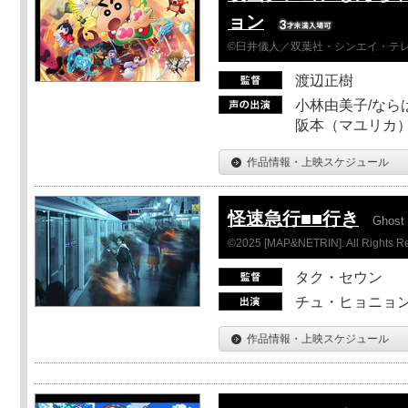
ョン
©臼井儀人／双葉社・シンエイ・テレビ
渡辺正樹
小林由美子/なら
阪本（マユリカ）
作品情報・上映スケジュール
怪速急行■■行き
Ghost 
©2025 [MAP&NETRIN]. All Rights R
タク・セウン
チュ・ヒョニョン
作品情報・上映スケジュール