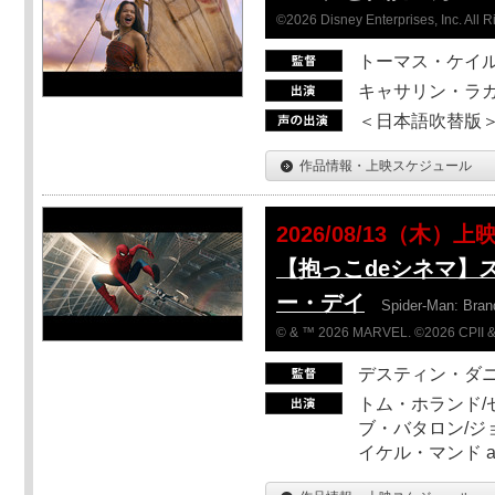
©2026 Disney Enterprises, Inc. All 
トーマス・ケイ
キャサリン・ラガ
＜日本語吹替版＞T
作品情報・上映スケジュール
2026/08/13（木）上
【抱っこdeシネマ】
ー・デイ
Spider-Man: Bra
© & ™ 2026 MARVEL. ©2026 CPII &
デスティン・ダ
トム・ホランド/
ブ・バタロン/ジ
イケル・マンド a