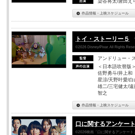
染谷将太/唐田え
作品情報・上映スケジュール
トイ・ストーリー５
©2026 Disney/Pixar. All Rights Rese
アンドリュー・
＜日本語吹替版＞
佐野勇斗/井上和
星涼/天野叶愛/白
雄二/三宅健太/遠
智之
作品情報・上映スケジュール
口に関するアンケー
©2026映画「口に関するアンケー