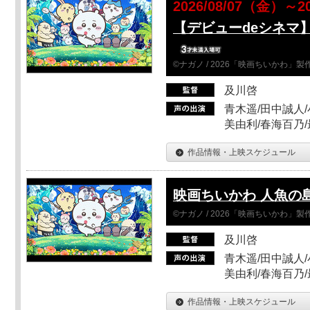
2026/08/07（金）～2
【デビューdeシネマ
©ナガノ / 2026「映画ちいかわ」
及川啓
青木遥/田中誠人/
美由利/春海百乃
作品情報・上映スケジュール
映画ちいかわ 人魚の
©ナガノ / 2026「映画ちいかわ」
及川啓
青木遥/田中誠人/
美由利/春海百乃
作品情報・上映スケジュール