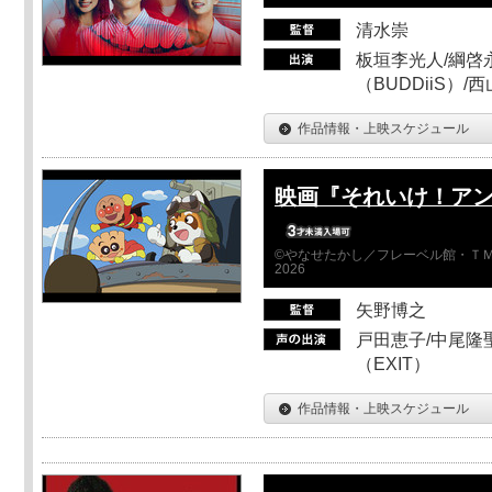
清水崇
板垣李光人/綱啓永
（BUDDiiS）/
作品情報・上映スケジュール
映画『それいけ！ア
©やなせたかし／フレーベル館・ＴＭ
2026
矢野博之
戸田恵子/中尾隆聖
（EXIT）
作品情報・上映スケジュール