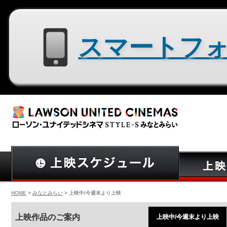
スマートフォン用サイトはコチラ
HOME
>
みなとみらい
> 上映中/今週末より上映
上映作品のご案内
上映中/今週末より上映