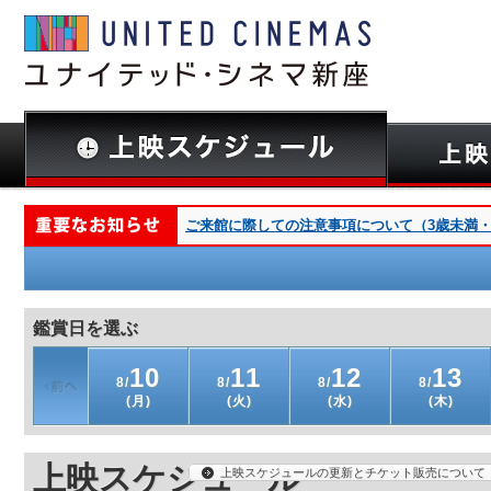
ご来館に際しての注意事項について（3歳未満・深夜
鑑賞日を選ぶ
10
11
12
13
8/
8/
8/
8/
(月)
(火)
(水)
(木)
上映スケジュール
上映スケジュールの更新とチケット販売について