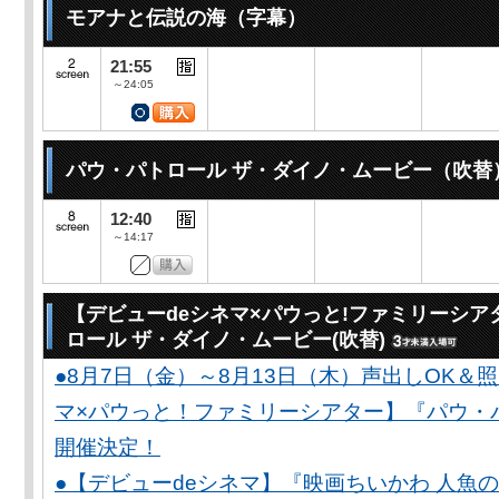
モアナと伝説の海（字幕）
21:55
～24:05
パウ・パトロール ザ・ダイノ・ムービー（吹替
12:40
～14:17
【デビューdeシネマ×パウっと!ファミリーシア
ロール ザ・ダイノ・ムービー(吹替)
●8月7日（金）～8月13日（木）声出しOK＆
マ×パウっと！ファミリーシアター】『パウ・
開催決定！
●【デビューdeシネマ】『映画ちいかわ 人魚