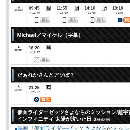
09:45
11:55
14:10
19:10
～11:40
～13:50
～16:05
～21:05
Michael／マイケル（字幕）
16:20
～18:37
だぁれかさんとアソぼ？
21:25
～23:27
仮面ライダーゼッツさよならのミッション/超宇
インフィニティ 太陽が泣いた日
●映画『仮面ライダーゼッツ さよならのミッ