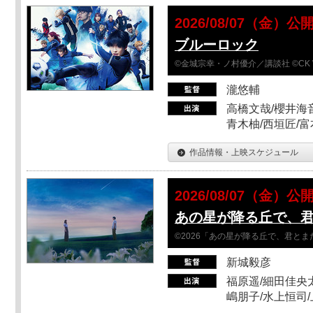
2026/08/07（金）公
ブルーロック
©金城宗幸・ノ村優介／講談社 ©CK 
瀧悠輔
高橋文哉/櫻井海音
青木柚/西垣匠/富
作品情報・上映スケジュール
2026/08/07（金）公
あの星が降る丘で、
©2026「あの星が降る丘で、君と
新城毅彦
福原遥/細田佳央太
嶋朋子/水上恒司