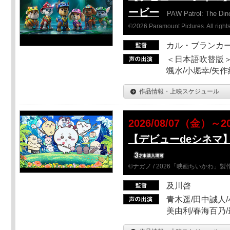
ービー
PAW Patrol: The Din
©2026 Paramount Pictures. All rights
カル・ブランカ
＜日本語吹替版＞
颯水/小堀幸/矢
作品情報・上映スケジュール
2026/08/07（金）～2
【デビューdeシネマ
©ナガノ / 2026「映画ちいかわ」
及川啓
青木遥/田中誠人/
美由利/春海百乃