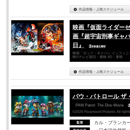
作品情報・上映スケジュール
映画『仮面ライダーゼ
画『超宇宙刑事ギャバ
日』
映画「ゼッツ・ギャバン インフィニ
映©テレビ朝日・東映 AG・東映
作品情報・上映スケジュール
パウ・パトロール ザ
PAW Patrol: The Dino Movie
©2026 Paramount Pictures. All rights
カル・ブランカ