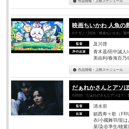
作品情報・上映スケジュール
映画ちいかわ 人魚の
©ナガノ / 2026「映画ちいかわ」
及川啓
青木遥/田中誠人/
美由利/春海百乃
作品情報・上映スケジュール
だぁれかさんとアソ
©2026「だぁれかさんとアソぼ？」
清水崇
鎮西寿々歌（FRUI
衣/小國舞羽/室
菜/染谷準生/穂紫