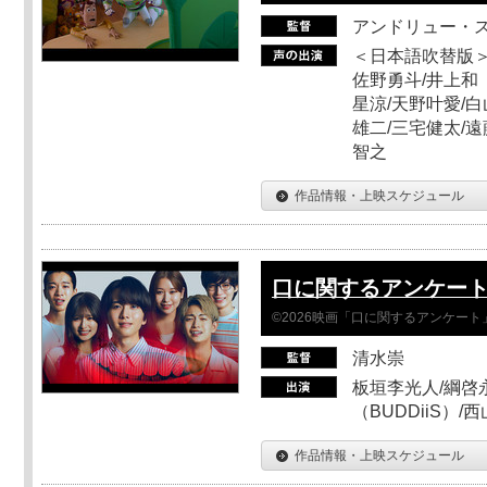
アンドリュー・
＜日本語吹替版＞
佐野勇斗/井上和
星涼/天野叶愛/白
雄二/三宅健太/遠
智之
作品情報・上映スケジュール
口に関するアンケー
©2026映画「口に関するアンケー
清水崇
板垣李光人/綱啓永
（BUDDiiS）/
作品情報・上映スケジュール