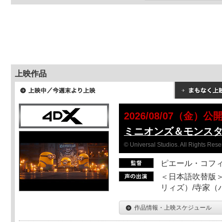
上映作品
2026/08/07（金）公
ミニオンズ＆モンス
© Universal Studios. All Rights Rese
ピエール・コフ
＜日本語吹替版＞
リィズ）/寺家（バ
作品情報・上映スケジュール