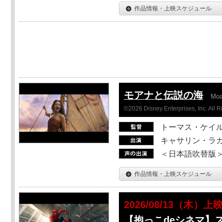
作品情報・上映スケジュール
モアナと伝説の海
Mo
©2026 Disney Enterprises, Inc. All 
トーマス・ケイ
キャサリン・ラガ
＜日本語吹替版＞T
作品情報・上映スケジュール
2026/08/13（木）上
【抱っこdeシネマ】