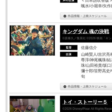
＜日本語吹替版＞
颯水/小堀幸/矢
作品情報・上映スケジュール
キングダム 魂の決戦
©原泰久／集英社 ©2026 映画「
佐藤信介
山崎賢人/吉沢亮/
尊淳/神尾楓珠/結
珠/山田裕貴/坂口
彌十郎/笹野高史/
旬
作品情報・上映スケジュール
トイ・ストーリー５
©2026 Disney/Pixar. All Rights Rese