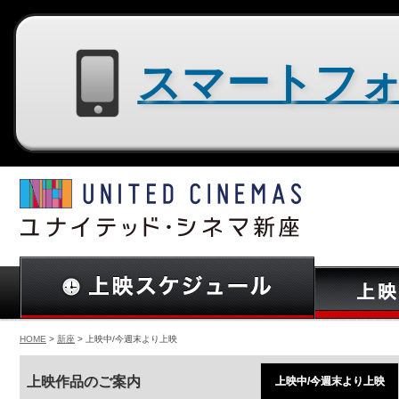
スマートフォン用サイトはコチラ
HOME
>
新座
> 上映中/今週末より上映
上映作品のご案内
上映中/今週末より上映