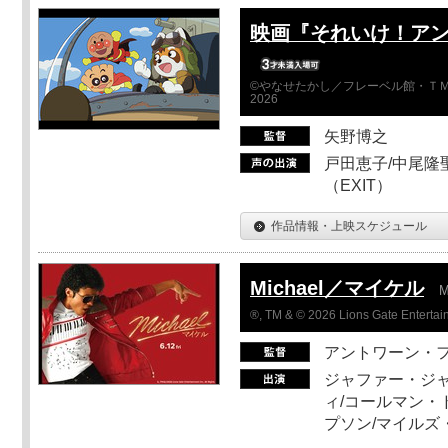
映画『それいけ！ア
©やなせたかし／フレーベル館・ＴＭ
2026
矢野博之
戸田恵子/中尾隆聖
（EXIT）
作品情報・上映スケジュール
Michael／マイケル
M
®, TM & © 2026 Lions Gate Entertain
アントワーン・
ジャファー・ジ
ィ/コールマン・
プソン/マイルズ