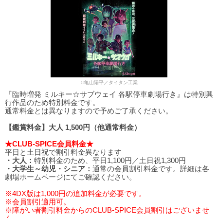
©亀山陽平／タイタン工業
『臨時増発 ミルキー☆サブウェイ 各駅停車劇場行き』は特別興
行作品のため特別料金です。
通常料金とは異なりますので予めご了承ください。
【鑑賞料金】大人 1,500円（他通常料金）
★CLUB-SPICE会員料金★
平日と土日祝で割引料金異なります
・大人：
特別料金のため、平日1,100円／土日祝1,300円
・大学生～幼児・シニア：
通常の会員割引料金です。詳細は各
劇場ホームページにてご確認ください。
※4DX版は1,000円の追加料金が必要です。
※会員割引適用可。
※障がい者割引料金からのCLUB-SPICE会員割引はございませ