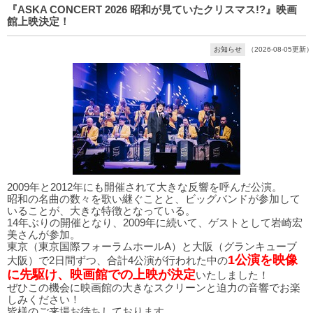
『ASKA CONCERT 2026 昭和が見ていたクリスマス!?』映画
館上映決定！
お知らせ
（2026-08-05更新）
2009年と2012年にも開催されて大きな反響を呼んだ公演。
昭和の名曲の数々を歌い継ぐことと、ビッグバンドが参加して
いることが、大きな特徴となっている。
14年ぶりの開催となり、2009年に続いて、ゲストとして岩崎宏
美さんが参加。
東京（東京国際フォーラムホールA）と大阪（グランキューブ
1公演を映像
大阪）で2日間ずつ、合計4公演が行われた中の
に先駆け、映画館での上映が決定
いたしました！
ぜひこの機会に映画館の大きなスクリーンと迫力の音響でお楽
しみください！
皆様のご来場お待ちしております。