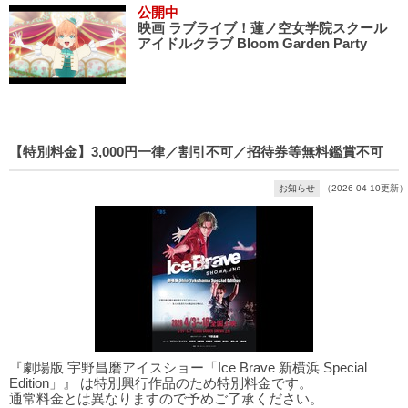
公開中
映画 ラブライブ！蓮ノ空女学院スクール
アイドルクラブ Bloom Garden Party
【特別料金】3,000円一律／割引不可／招待券等無料鑑賞不可
お知らせ
（2026-04-10更新）
『劇場版 宇野昌磨アイスショー「Ice Brave 新横浜 Special
Edition」』 は特別興行作品のため特別料金です。
通常料金とは異なりますので予めご了承ください。