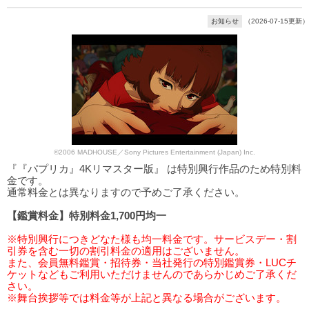
お知らせ
（2026-07-15更新）
©2006 MADHOUSE／Sony Pictures Entertainment (Japan) Inc.
『『パプリカ』4Kリマスター版』 は特別興行作品のため特別料
金です。
通常料金とは異なりますので予めご了承ください。
【鑑賞料金】特別料金1,700円均一
※特別興行につきどなた様も均一料金です。サービスデー・割
引券を含む一切の割引料金の適用はございません。
また、会員無料鑑賞・招待券・当社発行の特別鑑賞券・LUCチ
ケットなどもご利用いただけませんのであらかじめご了承くだ
さい。
※舞台挨拶等では料金等が上記と異なる場合がございます。