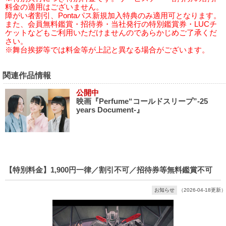
料金の適用はございません。
障がい者割引、Pontaパス新規加入特典のみ適用可となります。
また、会員無料鑑賞・招待券・当社発行の特別鑑賞券・LUCチ
ケットなどもご利用いただけませんのであらかじめご了承くだ
さい。
※舞台挨拶等では料金等が上記と異なる場合がございます。
関連作品情報
公開中
映画『Perfume“コールドスリープ”-25
years Document-』
【特別料金】1,900円一律／割引不可／招待券等無料鑑賞不可
お知らせ
（2026-04-18更新）