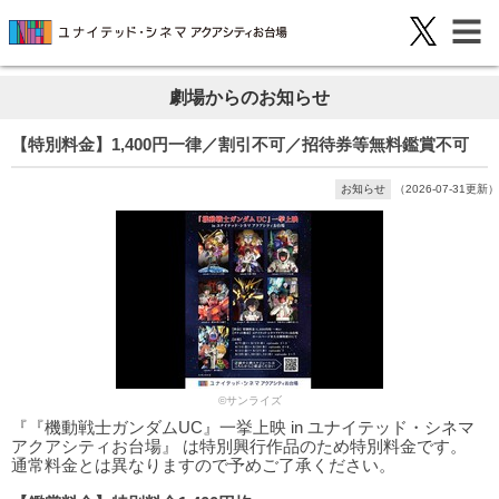
劇場からのお知らせ
【特別料金】1,400円一律／割引不可／招待券等無料鑑賞不可
お知らせ
（2026-07-31更新）
©サンライズ
『『機動戦士ガンダムUC』一挙上映 in ユナイテッド・シネマ
アクアシティお台場』 は特別興行作品のため特別料金です。
通常料金とは異なりますので予めご了承ください。