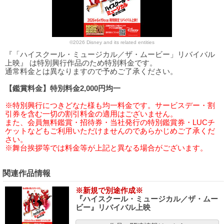
©2026 Disney and its related entities
『「ハイスクール・ミュージカル／ザ・ムービー」リバイバル
上映』 は特別興行作品のため特別料金です。
通常料金とは異なりますので予めご了承ください。
【鑑賞料金】特別料金2,000円均一
※特別興行につきどなた様も均一料金です。サービスデー・割
引券を含む一切の割引料金の適用はございません。
また、会員無料鑑賞・招待券・当社発行の特別鑑賞券・LUCチ
ケットなどもご利用いただけませんのであらかじめご了承くだ
さい。
※舞台挨拶等では料金等が上記と異なる場合がございます。
関連作品情報
※新規で別途作成※
『ハイスクール・ミュージカル／ザ・ムー
ビー』リバイバル上映