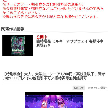
ん。
※サービスデー・割引券を含む割引料金の適用可。
※会員無料鑑賞・招待券などはご利用いただけませんのであら
かじめご了承ください。
※舞台挨拶等では料金等が上記と異なる場合がございます。
関連作品情報
公開中
臨時増発 ミルキー☆サブウェイ 各駅停車
劇場行き
【特別料金】大人、大学生、シニア1,200円／高校生以下、障が
い者1,000円／その他割引不可／招待券等無料鑑賞可
お知らせ
（2026-06-03更新）