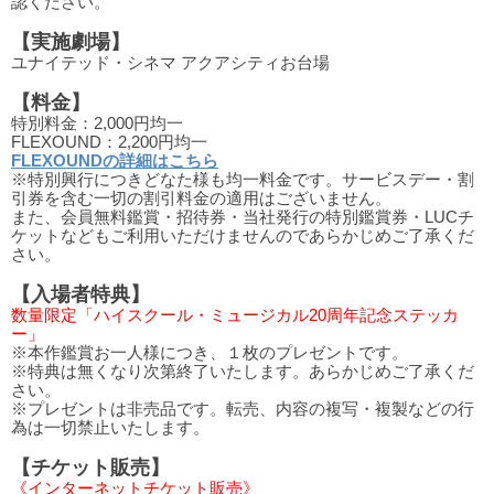
認ください。
【実施劇場】
ユナイテッド・シネマ アクアシティお台場
【料金】
特別料金：2,000円均一
FLEXOUND：2,200円均一
FLEXOUNDの詳細はこちら
※特別興行につきどなた様も均一料金です。サービスデー・割
引券を含む一切の割引料金の適用はございません。
また、会員無料鑑賞・招待券・当社発行の特別鑑賞券・LUCチ
ケットなどもご利用いただけませんのであらかじめご了承くだ
さい。
【入場者特典】
数量限定「ハイスクール・ミュージカル20周年記念ステッカ
ー」
※本作鑑賞お一人様につき、１枚のプレゼントです。
※特典は無くなり次第終了いたします。あらかじめご了承くだ
さい。
※プレゼントは非売品です。転売、内容の複写・複製などの行
為は一切禁止いたします。
【チケット販売】
《インターネットチケット販売》