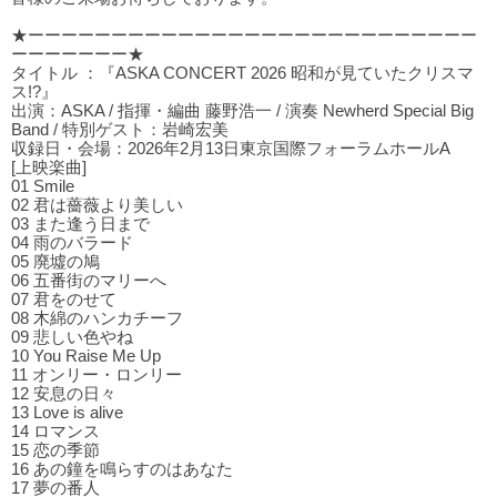
★ーーーーーーーーーーーーーーーーーーーーーーーーーーー
ーーーーーーー★
タイトル ：『ASKA CONCERT 2026 昭和が見ていたクリスマ
ス!?』
出演：ASKA / 指揮・編曲 藤野浩一 / 演奏 Newherd Special Big
Band / 特別ゲスト：岩崎宏美
収録日・会場：2026年2月13日東京国際フォーラムホールA
[上映楽曲]
01 Smile
02 君は薔薇より美しい
03 また逢う⽇まで
04 ⾬のバラード
05 廃墟の鳩
06 五番街のマリーへ
07 君をのせて
08 木綿のハンカチーフ
09 悲しい⾊やね
10 You Raise Me Up
11 オンリー・ロンリー
12 安息の⽇々
13 Love is alive
14 ロマンス
15 恋の季節
16 あの鐘を鳴らすのはあなた
17 夢の番⼈