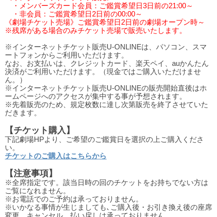
・メンバーズカード会員：ご鑑賞希望日3日前の21:00～
・非会員：ご鑑賞希望日2日前の00:00～
《劇場チケット売場》ご鑑賞希望日2日前の劇場オープン時～
※残席がある場合のみチケット売場で販売いたします。
※インターネットチケット販売U-ONLINEは、パソコン、スマ
ートフォンからご利用いただけます。
なお、お支払いは、クレジットカード、楽天ペイ、auかんたん
決済がご利用いただけます。（現金ではご購入いただけませ
ん。）
※インターネットチケット販売U-ONLINEの販売開始直後はホ
ームページへのアクセスが集中する事が予想されます。
※先着販売のため、規定枚数に達し次第販売を終了させていた
だきます。
【チケット購入】
下記劇場HPより、ご希望のご鑑賞日を選択の上ご購入くださ
い。
チケットのご購入はこちらから
【注意事項】
※全席指定です。該当日時の回のチケットをお持ちでない方は
ご覧になれません。
※お電話でのご予約は承っておりません。
※いかなる事情が生じましても､ご購入後・お引き換え後の座席
変更、キャンセル、払い戻しは承っておりません。