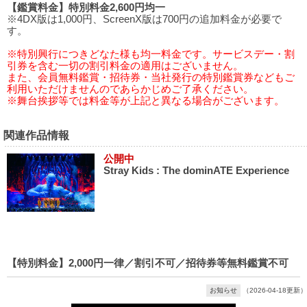
【鑑賞料金】特別料金2,600円均一
※4DX版は1,000円、ScreenX版は700円の追加料金が必要で
す。
※特別興行につきどなた様も均一料金です。サービスデー・割
引券を含む一切の割引料金の適用はございません。
また、会員無料鑑賞・招待券・当社発行の特別鑑賞券などもご
利用いただけませんのであらかじめご了承ください。
※舞台挨拶等では料金等が上記と異なる場合がございます。
関連作品情報
公開中
Stray Kids : The dominATE Experience
【特別料金】2,000円一律／割引不可／招待券等無料鑑賞不可
お知らせ
（2026-04-18更新）