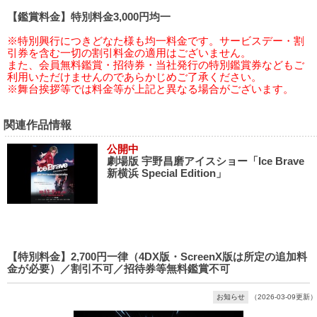
【鑑賞料金】特別料金3,000円均一
※特別興行につきどなた様も均一料金です。サービスデー・割
引券を含む一切の割引料金の適用はございません。
また、会員無料鑑賞・招待券・当社発行の特別鑑賞券などもご
利用いただけませんのであらかじめご了承ください。
※舞台挨拶等では料金等が上記と異なる場合がございます。
関連作品情報
公開中
劇場版 宇野昌磨アイスショー「Ice Brave
新横浜 Special Edition」
【特別料金】2,700円一律（4DX版・ScreenX版は所定の追加料
金が必要）／割引不可／招待券等無料鑑賞不可
お知らせ
（2026-03-09更新）