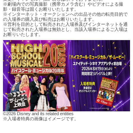
※劇場内での写真撮影（携帯カメラ含む）やビデオによる撮
影・録音等は固くお断りいたします。
※インターネット・オークションへの出品その他の転売目的で
の入場券の購入及び転売はお断りいたします。
※営利を目的として転売された入場券及びインターネットを通
じて転売された入場券は無効とし、当該入場券によるご入場は
お断りいたします。
©2026 Disney and its related entities
※入場者特典の画像はイメージです。