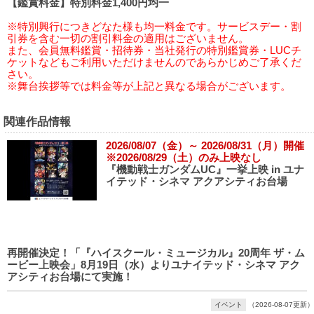
【鑑賞料金】特別料金1,400円均一
※特別興行につきどなた様も均一料金です。サービスデー・割
引券を含む一切の割引料金の適用はございません。
また、会員無料鑑賞・招待券・当社発行の特別鑑賞券・LUCチ
ケットなどもご利用いただけませんのであらかじめご了承くだ
さい。
※舞台挨拶等では料金等が上記と異なる場合がございます。
関連作品情報
2026/08/07（金）～ 2026/08/31（月）開催
※2026/08/29（土）のみ上映なし
『機動戦士ガンダムUC』一挙上映 in ユナ
イテッド・シネマ アクアシティお台場
再開催決定！「『ハイスクール・ミュージカル』20周年 ザ・ム
ービー上映会」8月19日（水）よりユナイテッド・シネマ アク
アシティお台場にて実施！
イベント
（2026-08-07更新）