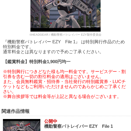
©HEADGEAR / 機動警察パトレイバー EZY製作委員会
『機動警察パトレイバー EZY File 1』 は特別興行作品のため
特別料金です。
通常料金とは異なりますので予めご了承ください。
【鑑賞料金】特別料金1,900円均一
※特別興行につきどなた様も均一料金です。サービスデー・割
引券を含む一切の割引料金の適用はございません。
また、会員無料鑑賞・招待券・当社発行の特別鑑賞券・LUCチ
ケットなどもご利用いただけませんのであらかじめご了承くだ
さい。
※舞台挨拶等では料金等が上記と異なる場合がございます。
関連作品情報
公開中
機動警察パトレイバー EZY File 1