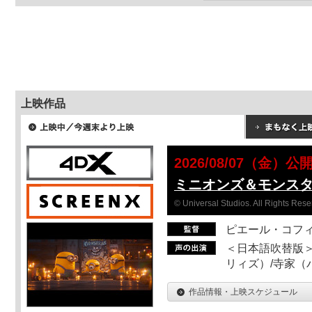
上映作品
2026/08/07（金）公
ミニオンズ＆モンス
© Universal Studios. All Rights Rese
ピエール・コフ
＜日本語吹替版＞
リィズ）/寺家（バ
作品情報・上映スケジュール