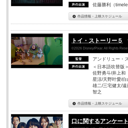
佐藤勝利（timel
作品情報・上映スケジュール
トイ・ストーリー５
©2026 Disney/Pixar. All Rights Rese
アンドリュー・
＜日本語吹替版＞
佐野勇斗/井上和
星涼/天野叶愛/白
雄二/三宅健太/遠
智之
作品情報・上映スケジュール
口に関するアンケー