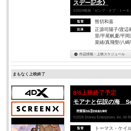
スデー記念》
©2024映画「ゼンブ・オブ・トー
熊切和嘉
正源司陽子/渡辺
里/平尾帆夏/平岡
菜緒/真飛聖/八
作品情報・上映スケジュール
まもなく上映終了
8/6上映終了予定
モアナと伝説の海 Scr
©2026 Disney Enterprises, Inc. All 
トーマス・ケイ