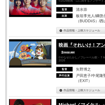
©2026映画「口に関するアンケー
清水崇
板垣李光人/綱啓永
（BUDDiiS）/
作品情報・上映スケジュール
映画『それいけ！ア
©やなせたかし／フレーベル館・ＴＭ
2026
矢野博之
戸田恵子/中尾隆聖
（EXIT）
作品情報・上映スケジュール
Michael／マイケル