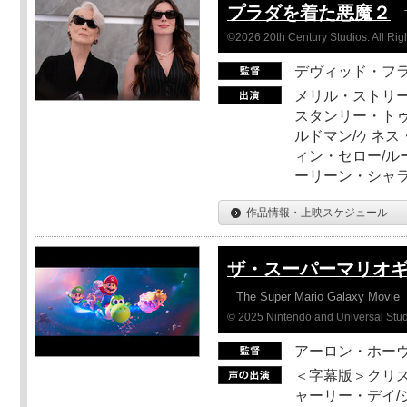
プラダを着た悪魔２
©2026 20th Century Studios. All Rig
デヴィッド・フ
メリル・ストリー
スタンリー・トゥ
ルドマン/ケネス
ィン・セロー/ル
ーリーン・シャ
作品情報・上映スケジュール
ザ・スーパーマリオ
The Super Mario Galaxy Movie
© 2025 Nintendo and Universal Studi
アーロン・ホーヴ
＜字幕版＞クリス
ャーリー・デイ/