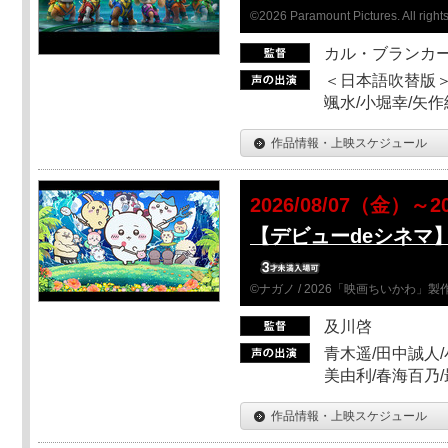
©2026 Paramount Pictures. All rights
カル・ブランカ
＜日本語吹替版＞
颯水/小堀幸/矢
作品情報・上映スケジュール
2026/08/07（金）～2
【デビューdeシネマ
©ナガノ / 2026「映画ちいかわ」
及川啓
青木遥/田中誠人/
美由利/春海百乃
作品情報・上映スケジュール