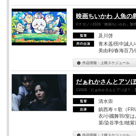
映画ちいかわ 人魚の
©ナガノ / 2026「映画ちいかわ」
及川啓
青木遥/田中誠人/
美由利/春海百乃
作品情報・上映スケジュール
だぁれかさんとアソ
©2026「だぁれかさんとアソぼ？」
清水崇
鎮西寿々歌（FRUI
衣/小國舞羽/室
菜/染谷準生/穂紫
作品情報・上映スケジュール