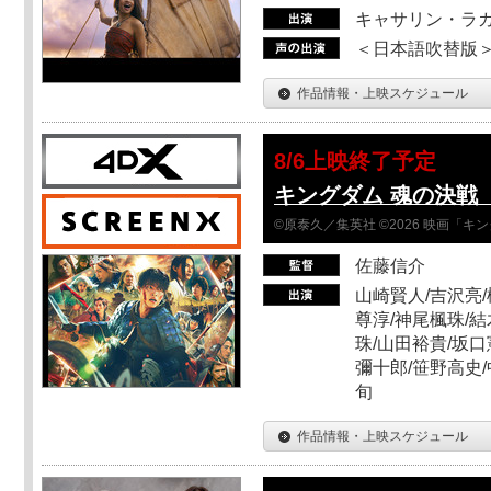
キャサリン・ラガ
＜日本語吹替版＞T
作品情報・上映スケジュール
8/6上映終了予定
キングダム 魂の決戦 
©原泰久／集英社 ©2026 映画「
佐藤信介
山崎賢人/吉沢亮/
尊淳/神尾楓珠/結
珠/山田裕貴/坂口
彌十郎/笹野高史/
旬
作品情報・上映スケジュール