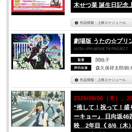
木せつ菜 誕生日記念
作品情報・上映スケジュール
劇場版 うたの☆プリンスさ
©UTA☆PRI-MOVIE TN PROJECT
関暁子
森久保祥太郎/鈴
作品情報・上映スケジュール
2026/08/06（木）、2
“推して！祝って！盛
ーキョー』 日向坂46
映 2年目《 8/6（