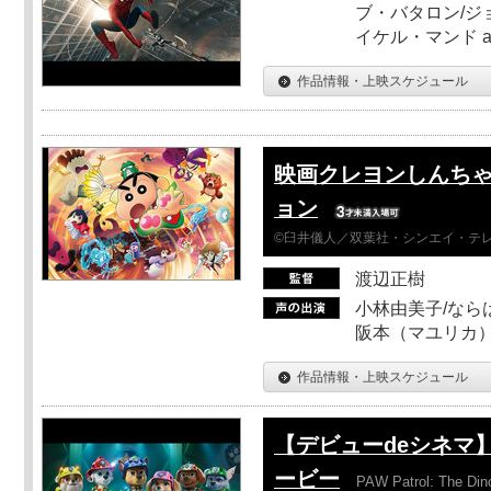
ブ・バタロン/ジ
イケル・マンド a
作品情報・上映スケジュール
映画クレヨンしんちゃ
ョン
©臼井儀人／双葉社・シンエイ・テレビ
渡辺正樹
小林由美子/なら
阪本（マユリカ）
作品情報・上映スケジュール
【デビューdeシネマ
ービー
PAW Patrol: The Din