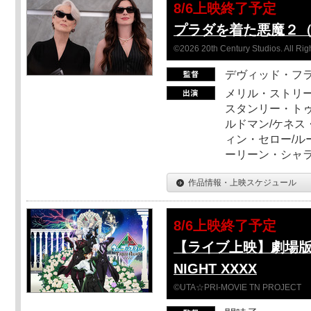
8/6上映終了予定
プラダを着た悪魔２
©2026 20th Century Studios. All Rig
デヴィッド・フ
メリル・ストリー
スタンリー・トゥ
ルドマン/ケネス
ィン・セロー/ル
ーリーン・シャ
作品情報・上映スケジュール
8/6上映終了予定
【ライブ上映】劇場版 
NIGHT XXXX
©UTA☆PRI-MOVIE TN PROJECT