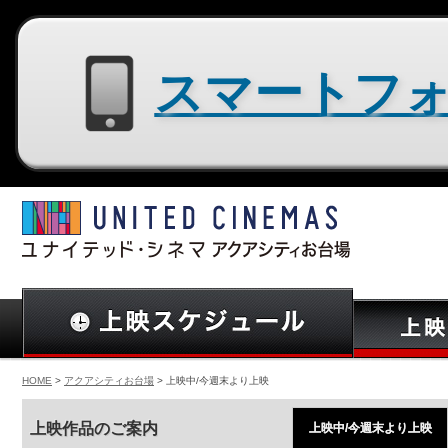
スマートフォン用サイトはコチラ
HOME
>
アクアシティお台場
> 上映中/今週末より上映
上映作品のご案内
上映中/今週末より上映