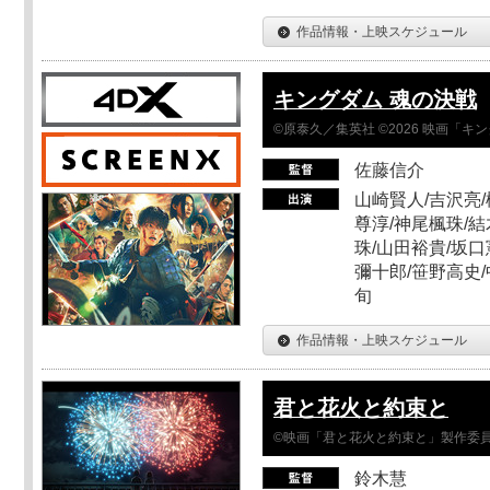
作品情報・上映スケジュール
キングダム 魂の決戦
©原泰久／集英社 ©2026 映画「
佐藤信介
山崎賢人/吉沢亮/
尊淳/神尾楓珠/結
珠/山田裕貴/坂口
彌十郎/笹野高史/
旬
作品情報・上映スケジュール
君と花火と約束と
©映画「君と花火と約束と」製作委
鈴木慧