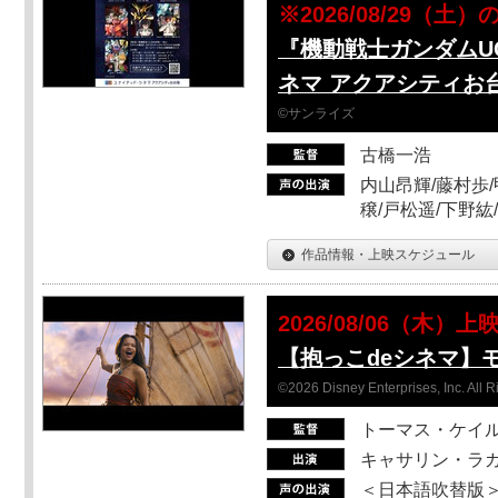
※2026/08/29（土
『機動戦士ガンダムUC
ネマ アクアシティお
©サンライズ
古橋一浩
内山昂輝/藤村歩/
穣/戸松遥/下野紘
作品情報・上映スケジュール
2026/08/06（木）上
【抱っこdeシネマ】
©2026 Disney Enterprises, Inc. All 
トーマス・ケイ
キャサリン・ラガ
＜日本語吹替版＞T