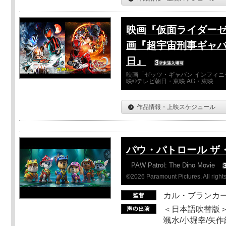
映画『仮面ライダーゼ
画『超宇宙刑事ギャバ
日』
映画「ゼッツ・ギャバン インフィニ
映©テレビ朝日・東映 AG・東映
作品情報・上映スケジュール
パウ・パトロール ザ
PAW Patrol: The Dino Movie
©2026 Paramount Pictures. All rights
カル・ブランカ
＜日本語吹替版＞
颯水/小堀幸/矢