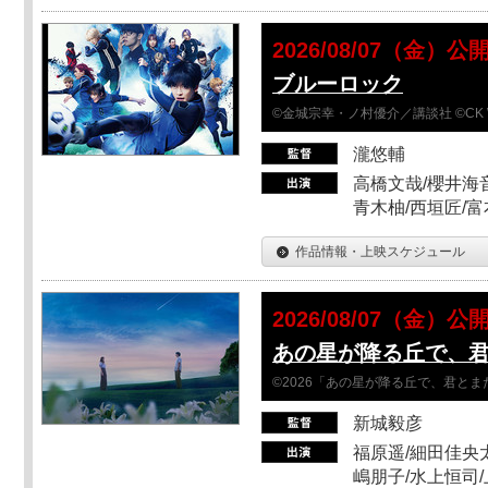
2026/08/07（金）公
ブルーロック
©金城宗幸・ノ村優介／講談社 ©CK 
瀧悠輔
高橋文哉/櫻井海音
青木柚/西垣匠/富
作品情報・上映スケジュール
2026/08/07（金）公
あの星が降る丘で、
©2026「あの星が降る丘で、君と
新城毅彦
福原遥/細田佳央太
嶋朋子/水上恒司