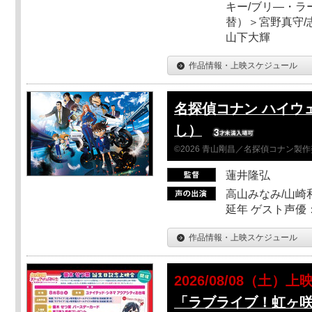
キー/ブリ―・ラ
替）＞宮野真守/志
山下大輝
作品情報・上映スケジュール
名探偵コナン ハイウ
し）
©2026 青山剛昌／名探偵コナン製
蓮井隆弘
高山みなみ/山崎
延年 ゲスト声優
作品情報・上映スケジュール
2026/08/08（土）上
「ラブライブ！虹ヶ